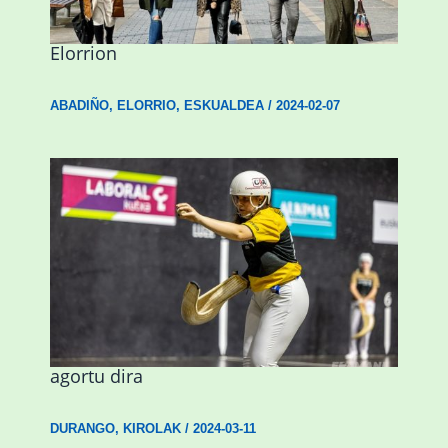
presentzia indartu du Abadiñon eta
Elorrion
ABADIÑO
,
ELORRIO
,
ESKUALDEA
/
2024-02-07
Astelehenean Durangon jokatuko den
emakumezkoen zesta finaleko sarrerak
agortu dira
DURANGO
,
KIROLAK
/
2024-03-11