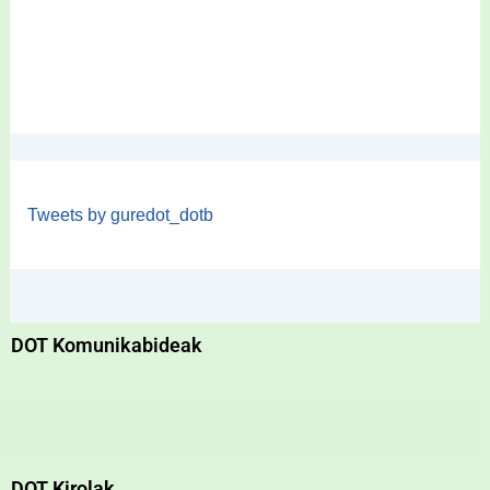
Tweets by guredot_dotb
DOT Komunikabideak
DOT Kirolak