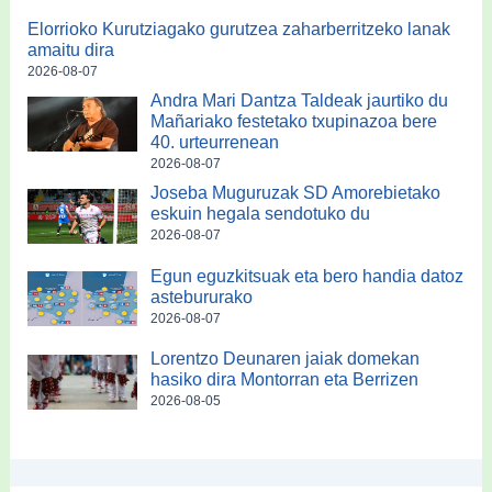
Elorrioko Kurutziagako gurutzea zaharberritzeko lanak
amaitu dira
2026-08-07
Andra Mari Dantza Taldeak jaurtiko du
Mañariako festetako txupinazoa bere
40. urteurrenean
2026-08-07
Joseba Muguruzak SD Amorebietako
eskuin hegala sendotuko du
2026-08-07
Egun eguzkitsuak eta bero handia datoz
astebururako
2026-08-07
Lorentzo Deunaren jaiak domekan
hasiko dira Montorran eta Berrizen
2026-08-05