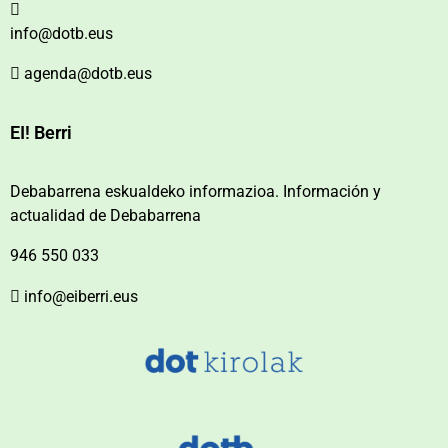
info@dotb.eus
agenda@dotb.eus
EI! Berri
Debabarrena eskualdeko informazioa. Información y
actualidad de Debabarrena
946 550 033
info@eiberri.eus