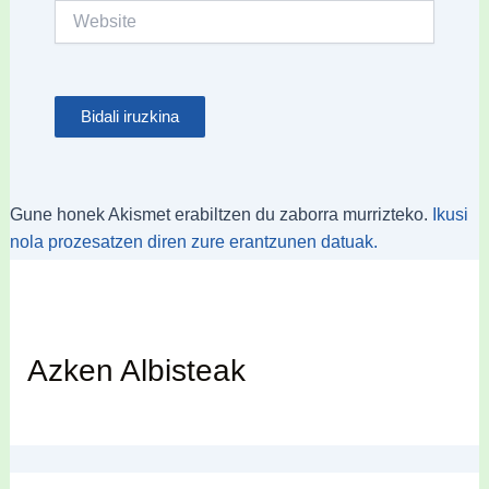
Website
Gune honek Akismet erabiltzen du zaborra murrizteko.
Ikusi
nola prozesatzen diren zure erantzunen datuak.
Azken Albisteak