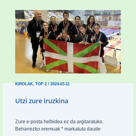
Wadokan garaile Espainiako txapelketan
14 dominarekin
KIROLAK
,
TOP 2
/
2024-03-11
Utzi zure iruzkina
Zure e-posta helbidea ez da argitaratuko.
Beharrezko eremuak
*
markatuta daude