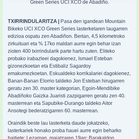
Green Series UCI XCO de Abadiño.
TXIRRINDULARITZA |
Pasa den igandean Mountain
Bikeko UCI XCO Green Series lasterketaren laugarren
edizioa ospatu zen Abadiñon. Bertan, 4,5 kilometroko
zirkuituari eta % 17ko maldari aurre egin behar izan
zioten 400 txirrindularik parte hartu zuten. Eliteko
probako irabazleei dagokienez, Ismael Esteban
gizonezkoetan eta Estibaliz Sagardoy
emakumezkoetan. Eskualdeko korrikalariei dagokienez,
Banan-Banan Elorrio taldeko Jon Esteban hirugarren
geratu zen 30. master kategorian, Egoin-Mendibike
Abadiñoko Gaizka Juaristi zazpigarren geratu zen 40.
masterrean eta Sapubike-Durango taldeko Aitor
Ansotegi bederatzigarren 60. masterrean.
Oraindik beste lau lasterketa daude jokatzeko,
lasterkariek honako proba hauei aurre egin beharko
baitiete: Lezaman, maiatzaren 19an; Barakaldon,