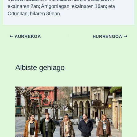
ekainaren 2an; Arrigorriagan, ekainaren 16an; eta
Ortuellan, hilaren 30ean.
AURREKOA
HURRENGOA
Albiste gehiago
Mankomunitateko gizarte-langileak