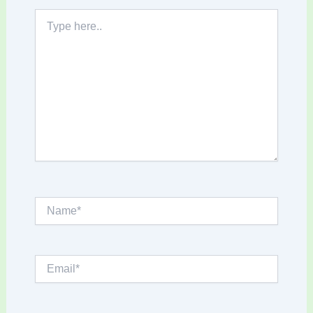
Type
here..
Name*
Email*