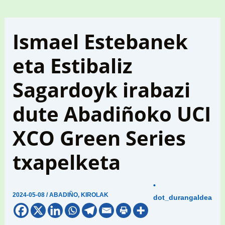
Ismael Estebanek
eta Estibaliz
Sagardoyk irabazi
dute Abadiñoko UCI
XCO Green Series
txapelketa
•
2024-05-08
/
ABADIÑO
,
KIROLAK
dot_durangaldea