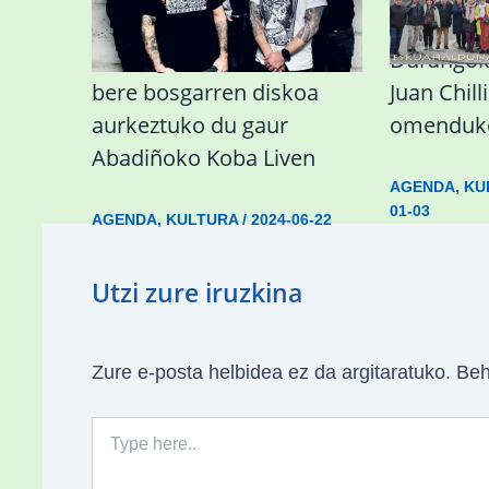
Durangoko Alerta taldeak
Durangok 
bere bosgarren diskoa
Juan Chil
aurkeztuko du gaur
omenduko
Abadiñoko Koba Liven
AGENDA
,
KU
01-03
AGENDA
,
KULTURA
/
2024-06-22
Utzi zure iruzkina
Zure e-posta helbidea ez da argitaratuko.
Beh
Type
here..