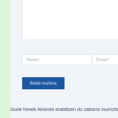
Name*
Email*
Gune honek Akismet erabiltzen du zaborra murrizt