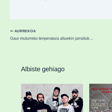
AURREKOA
Gaur muturreko tenperatura altuekin jarraituko dugu
Albiste gehiago