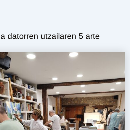
n
 datorren utzailaren 5 arte