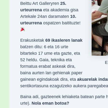
Beittu Art Galleryren
25.
urteurrena
eta akademia gisa
Artekale 24an daramaten
10.
urteurrena
ospatzen baitituzte!
Erakusketak
69 ikasleren lanak
batzen ditu: 6 eta 16 urte
bitarteko 17 ume eta gazte, eta
52 heldu. Gaia, teknika eta
E
formatua erabat askeak dira,
baina aurten lan gehienak paper
gainean egindakoak dira, eta
akuarelak inda
sentikortasuna ezagutzeko aukera paregabea
Baina adi, gazteenek lehiaketa batean parte h
urte).
Nola eman botoa?