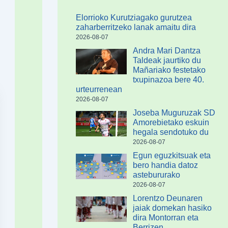
Elorrioko Kurutziagako gurutzea
zaharberritzeko lanak amaitu dira
2026-08-07
Andra Mari Dantza
Taldeak jaurtiko du
Mañariako festetako
txupinazoa bere 40.
urteurrenean
2026-08-07
Joseba Muguruzak SD
Amorebietako eskuin
hegala sendotuko du
2026-08-07
Egun eguzkitsuak eta
bero handia datoz
astebururako
2026-08-07
Lorentzo Deunaren
jaiak domekan hasiko
dira Montorran eta
Berrizen