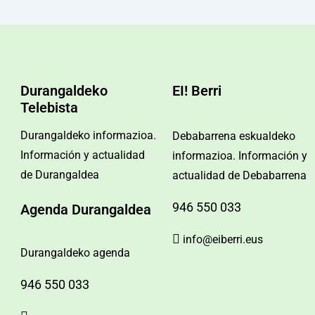
Durangaldeko
EI! Berri
Telebista
Durangaldeko informazioa.
Debabarrena eskualdeko
Información y actualidad
informazioa. Información y
de Durangaldea
actualidad de Debabarrena
946 550 033
Agenda Durangaldea
info@eiberri.eus
Durangaldeko agenda
946 550 033