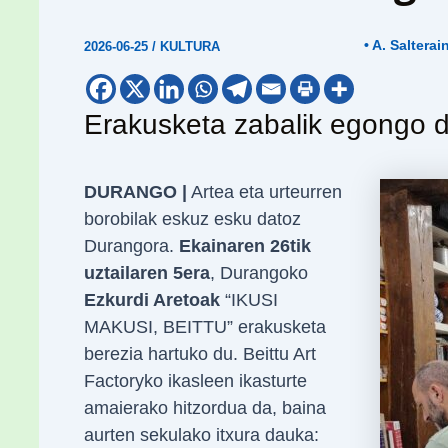
• A. Salterai
2026-06-25
/
KULTURA
Erakusketa zabalik egongo da
DURANGO |
Artea eta urteurren
borobilak eskuz esku datoz
Durangora.
Ekainaren 26tik
uztailaren 5era
, Durangoko
Ezkurdi Aretoak
“IKUSI
MAKUSI, BEITTU” erakusketa
berezia hartuko du. Beittu Art
Factoryko ikasleen ikasturte
amaierako hitzordua da, baina
aurten sekulako itxura dauka: