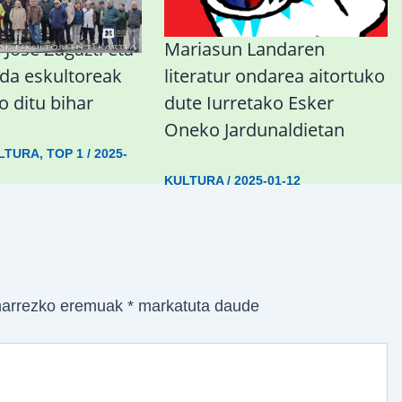
Jose Zugazti eta
Mariasun Landaren
lida eskultoreak
literatur ondarea aitortuko
 ditu bihar
dute Iurretako Esker
Oneko Jardunaldietan
LTURA
,
TOP 1
/
2025-
KULTURA
/
2025-01-12
arrezko eremuak
*
markatuta daude