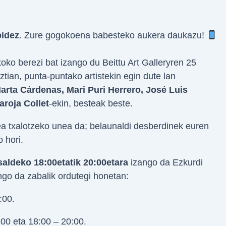
bidez
. Zure gogokoena babesteko aukera daukazu!
xoko berezi bat izango du Beittu Art Galleryren 25
tian, punta-puntako artistekin egin dute lan
rta Cárdenas, Mari Puri Herrero, José Luis
roja Collet
-ekin, besteak beste.
a txalotzeko unea da; belaunaldi desberdinek euren
 hori.
saldeko 18:00etatik 20:00etara
izango da Ezkurdi
ngo da zabalik ordutegi honetan:
:00.
00 eta 18:00 – 20:00.