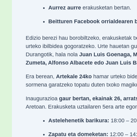
Aurrez aurre
erakusketan bertan.
Beitturen Facebook orrialdearen 
Edizio berezi hau borobiltzeko, erakusketak t
urteko ibilbidea gogoratzeko. Urte hauetan guz
Durangotik, hala nola
Juan Luis Goenaga, Ma
Zumeta, Alfonso Albacete edo Juan Luis Ba
Era berean,
Artekale 24ko
hamar urteko bide
sormena garatzeko topatu duten txoko magiko
Inaugurazioa
gaur bertan, ekainak 26, arrat
Aretoan. Erakusketa uztailaren 5era arte ego
Astelehenetik barikura:
18:00 – 20
Zapatu eta domeketan:
12:00 – 14: