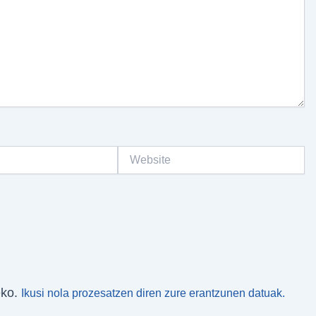
Website
eko.
Ikusi nola prozesatzen diren zure erantzunen datuak.