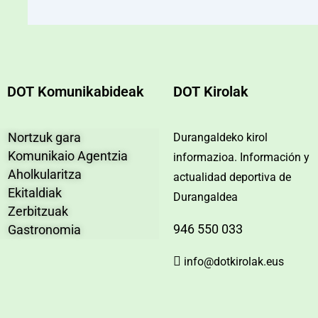
DOT Komunikabideak
DOT Kirolak
Nortzuk gara
Durangaldeko kirol
Komunikaio Agentzia
informazioa. Información y
Aholkularitza
actualidad deportiva de
Ekitaldiak
Durangaldea
Zerbitzuak
946 550 033
Gastronomia
info@dotkirolak.eus