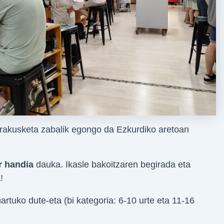
rakusketa zabalik egongo da Ezkurdiko aretoan
r handia
dauka. Ikasle bakoitzaren begirada eta
!
artuko dute-eta (bi kategoria: 6-10 urte eta 11-16