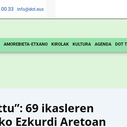
5 00 33
info@dot.eus
AMOREBIETA-ETXANO
KIROLAK
KULTURA
AGENDA
DOT T
ttu”: 69 ikasleren
o Ezkurdi Aretoan