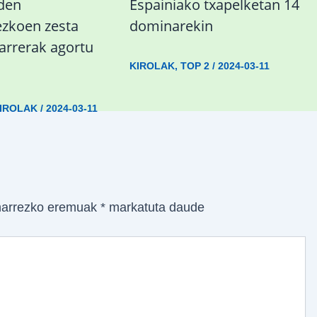
 den
Espainiako txapelketan 14
koen zesta
dominarekin
sarrerak agortu
KIROLAK
,
TOP 2
/
2024-03-11
IROLAK
/
2024-03-11
arrezko eremuak
*
markatuta daude