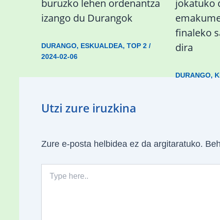
buruzko lehen ordenantza
jokatuko
izango du Durangok
emakumez
finaleko 
dira
DURANGO
,
ESKUALDEA
,
TOP 2
/
2024-02-06
DURANGO
,
K
Utzi zure iruzkina
Zure e-posta helbidea ez da argitaratuko.
Beh
Type
here..