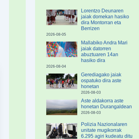
Lorentzo Deunaren
jaiak domekan hasiko
dira Montorran eta
Berrizen
2026-08-05
Mallabiko Andra Mari
jaiak datorren
abuztuaren 14an
hasiko dira
2026-08-04
Gerediagako jaiak
ospatuko dira aste
honetan
2026-08-03
Aste aldakorra aste
honetan Durangaldean
2026-08-03
Polizia Nazionalaren
unitate mugikorrak
6.295 agiri kudeatu ditu