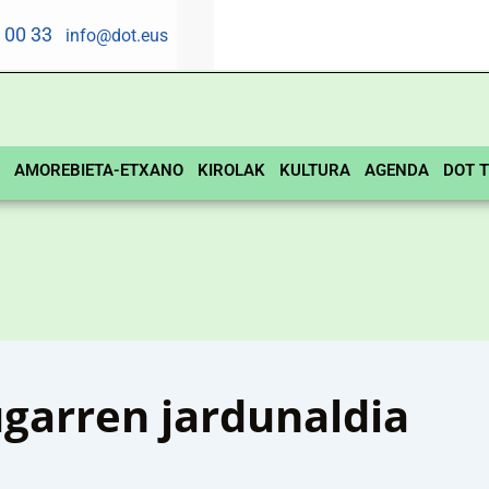
5 00 33
info@dot.eus
AMOREBIETA-ETXANO
KIROLAK
KULTURA
AGENDA
DOT T
garren jardunaldia