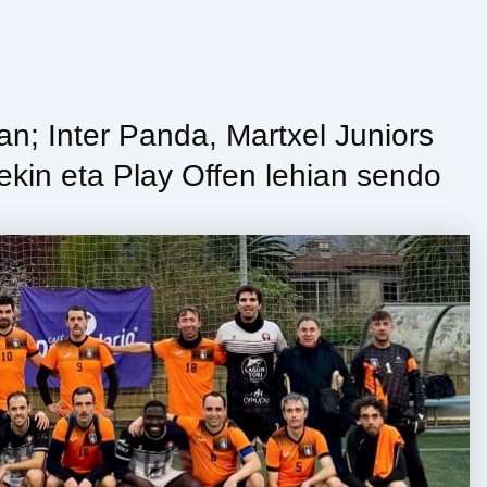
an; Inter Panda, Martxel Juniors
nekin eta Play Offen lehian sendo