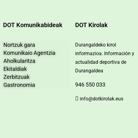
DOT Komunikabideak
DOT Kirolak
Nortzuk gara
Durangaldeko kirol
Komunikaio Agentzia
informazioa. Información y
Aholkularitza
actualidad deportiva de
Ekitaldiak
Durangaldea
Zerbitzuak
946 550 033
Gastronomia
info@dotkirolak.eus