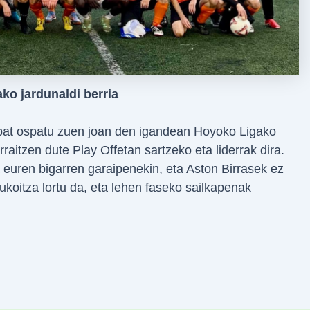
ko jardunaldi berria
 bat ospatu zuen joan den igandean Hoyoko Ligako
raitzen dute Play Offetan sartzeko eta liderrak dira.
a euren bigarren garaipenekin, eta Aston Birrasek ez
ukoitza lortu da, eta lehen faseko sailkapenak