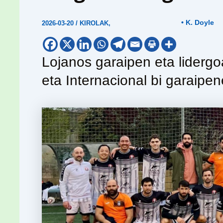
• K. Doyle
2026-03-20
/
KIROLAK
,
Lojanos garaipen eta lidergo
eta Internacional bi garaipe