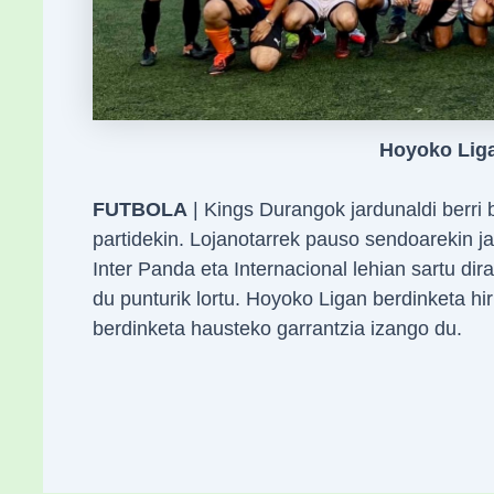
Hoyoko Liga
FUTBOLA
| Kings Durangok jardunaldi berri
partidekin. Lojanotarrek pauso sendoarekin jar
Inter Panda eta Internacional lehian sartu dir
du punturik lortu. Hoyoko Ligan berdinketa hir
berdinketa hausteko garrantzia izango du.