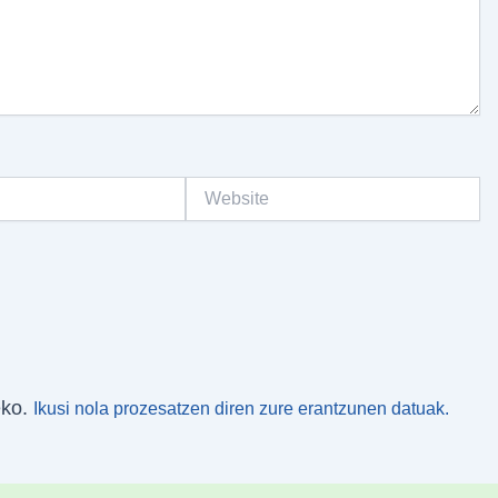
Website
eko.
Ikusi nola prozesatzen diren zure erantzunen datuak.