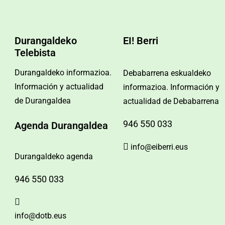
Durangaldeko
EI! Berri
Telebista
Durangaldeko informazioa.
Debabarrena eskualdeko
Información y actualidad
informazioa. Información y
de Durangaldea
actualidad de Debabarrena
946 550 033
Agenda Durangaldea
info@eiberri.eus
Durangaldeko agenda
946 550 033
info@dotb.eus