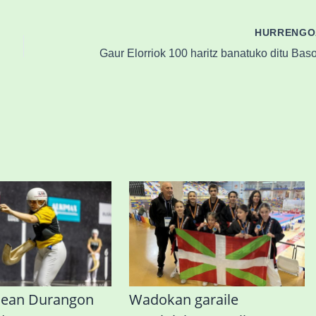
HURRENG
nean Durangon
Wadokan garaile