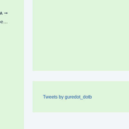
OA
Gaur Elorriok 100 haritz banatuko ditu Basoen Nazioarteko Eguna ospatzeko
Tweets by guredot_dotb