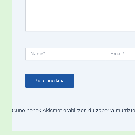
Name*
Email*
Gune honek Akismet erabiltzen du zaborra murrizt