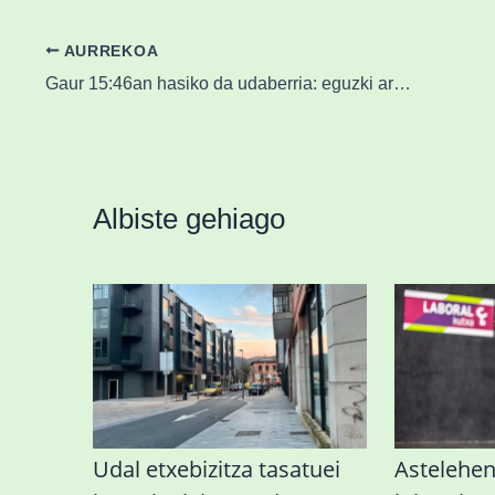
AURREKOA
Gaur 15:46an hasiko da udaberria: eguzki artean eta euririk gabe
Albiste gehiago
Udal etxebizitza tasatuei
Astelehe