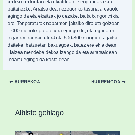
erdiko orduetan
eta ekialdean, etengabeak izan
baitaitezke. Arratsaldean ezegonkortasuna areagotu
egingo da eta ekaitzak jo dezake, baita txingor txikia
ere. Tenperaturak nabarmen jaitsiko dira eta goizean
1.000 metrotik gora elurra egingo du, eta egunaren
bigarren partean elur-kota 600-800 m ingurura jaitsi
daiteke, batzuetan baxuagoak, batez ere ekialdean.
Haizea mendebaldekoa izango da eta arratsaldean
indartu egingo da kostaldean.
AURREKOA
HURRENGOA
Albiste gehiago