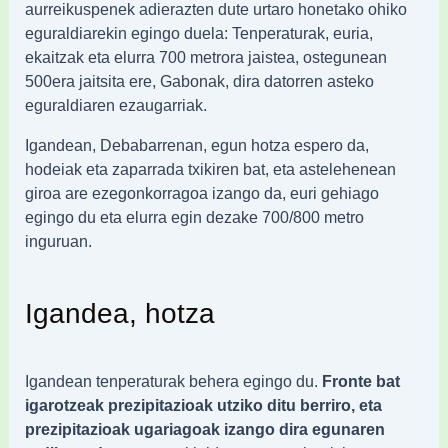
aurreikuspenek adierazten dute urtaro honetako ohiko
eguraldiarekin egingo duela: Tenperaturak, euria,
ekaitzak eta elurra 700 metrora jaistea, ostegunean
500era jaitsita ere, Gabonak, dira datorren asteko
eguraldiaren ezaugarriak.
Igandean, Debabarrenan, egun hotza espero da,
hodeiak eta zaparrada txikiren bat, eta astelehenean
giroa are ezegonkorragoa izango da, euri gehiago
egingo du eta elurra egin dezake 700/800 metro
inguruan.
Igandea, hotza
Igandean tenperaturak behera egingo du.
Fronte bat
igarotzeak prezipitazioak utziko ditu berriro, eta
prezipitazioak ugariagoak izango dira egunaren