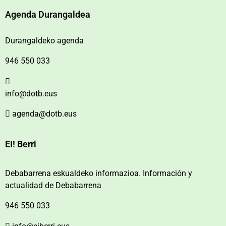
Agenda Durangaldea
Durangaldeko agenda
946 550 033
info@dotb.eus
agenda@dotb.eus
EI! Berri
Debabarrena eskualdeko informazioa. Información y
actualidad de Debabarrena
946 550 033