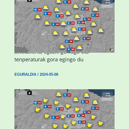
Eguraldiak hobera egingo du gaur,
asteazkena, eguzki gehiago eta
tenperaturak gora egingo du
EGURALDIA
/
2024-05-08