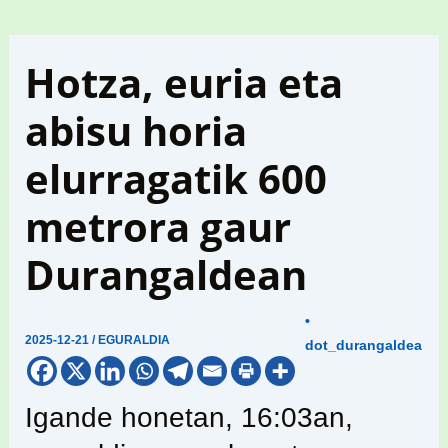
Hotza, euria eta
abisu horia
elurragatik 600
metrora gaur
Durangaldean
•
2025-12-21
/
EGURALDIA
dot_durangaldea
Igande honetan, 16:03an,