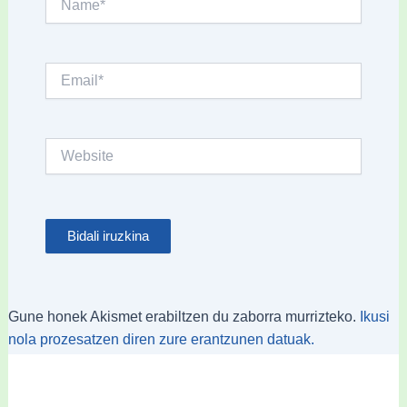
Email*
Website
Gune honek Akismet erabiltzen du zaborra murrizteko.
Ikusi
nola prozesatzen diren zure erantzunen datuak.