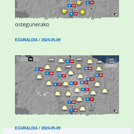
Giro eguzkitsua eta tenperatura
maximoen igoera nabarmena gaur
ostegunerako
EGURALDIA
/
2024-05-09
Asteburuan 25 gradu baino gehiago eta
ekaitzak izan daitezke Durangaldean
EGURALDIA
/
2024-05-09