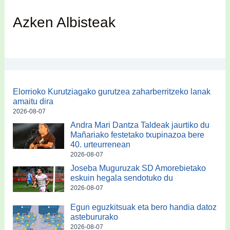
Azken Albisteak
Elorrioko Kurutziagako gurutzea zaharberritzeko lanak
amaitu dira
2026-08-07
Andra Mari Dantza Taldeak jaurtiko du
Mañariako festetako txupinazoa bere
40. urteurrenean
2026-08-07
Joseba Muguruzak SD Amorebietako
eskuin hegala sendotuko du
2026-08-07
Egun eguzkitsuak eta bero handia datoz
astebururako
2026-08-07