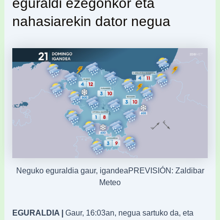
eguraldi ezegonkor eta
nahasiarekin dator negua
Neguko eguraldia gaur, igandeaPREVISIÓN: Zaldibar
Meteo
EGURALDIA |
Gaur, 16:03an, negua sartuko da, eta