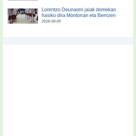
Lorentzo Deunaren jaiak domekan
hasiko dira Montorran eta Berrizen
2026-08-05