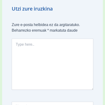
Utzi zure iruzkina
Zure e-posta helbidea ez da argitaratuko.
Beharrezko eremuak
*
markatuta daude
Type
here..
Name*