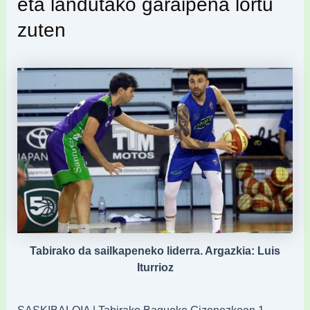
eta landutako garaipena lortu
zuten
Tabirako da sailkapeneko liderra. Argazkia: Luis
Iturrioz
SASKIBALOIA | Tabirako Baqueko Gizonezkoen 1.