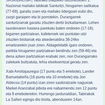
Nazional mailako taldeak Santurtzi, hirugarren sailkatua
(77-69), garaitu zuen eta mailako lidergoari eutsi dio,
zazpi garaipen eta bi porrotekin. Durangarrek
santurtziarrak garaitu zituzten derbi bizkaitarrean. Lehen
laurdenaren hasiera parekatu baten ondoren (17-18),
bigarren partzialean, kafeteroek sei puntutan utzi
zituzten bisitariak eta atsedenaldira 38-24ko
emaitzarekin joan ziren. Aldageletatik igaro ondoren,
partida hirugarren partzialean berdindu zen (59-46) eta
dena azken partzialean erabaki zen, non Durangarrako
zaletuek bultzatuta, lehia etxekoentzat geratu zen.
Xabi Arroitajauregui (17 puntu eta 5 errebote), Lander
Barruetabeña (16 puntu eta 10 errebote) eta Jon
Aldecoa (14 puntu) izan ziren saskiratzaile nagusiak.
Markel Aranzabal pibota ere nabarmendu zen 12 puntu
eta 9 erreboterekin. Hurrengo jardunaldian, Tabirakok
La Salleri egingo dio bisita, abenduaren 14an.