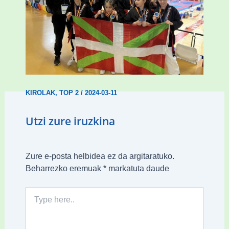
Wadokan garaile Espainiako txapelketan
14 dominarekin
KIROLAK
,
TOP 2
/
2024-03-11
Utzi zure iruzkina
Zure e-posta helbidea ez da argitaratuko.
Beharrezko eremuak
*
markatuta daude
Type
here..