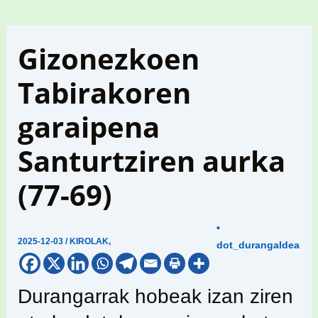
Gizonezkoen
Tabirakoren
garaipena
Santurtziren aurka
(77-69)
•
2025-12-03
/
KIROLAK
,
dot_durangaldea
Durangarrak hobeak izan ziren