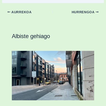
AURREKOA
HURRENGOA
Albiste gehiago
Udal etxebizitza tasatuei buruzko lehen
ordenantza izango du Durangok