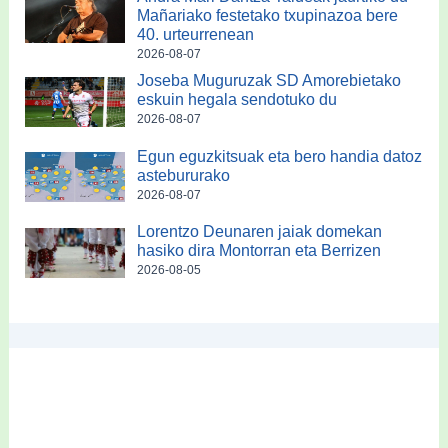
Mañariako festetako txupinazoa bere
40. urteurrenean
2026-08-07
Joseba Muguruzak SD Amorebietako
eskuin hegala sendotuko du
2026-08-07
Egun eguzkitsuak eta bero handia datoz
astebururako
2026-08-07
Lorentzo Deunaren jaiak domekan
hasiko dira Montorran eta Berrizen
2026-08-05