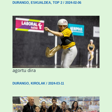
DURANGO
,
ESKUALDEA
,
TOP 2
/
2024-02-06
Astelehenean Durangon jokatuko den
emakumezkoen zesta finaleko sarrerak
agortu dira
DURANGO
,
KIROLAK
/
2024-03-11