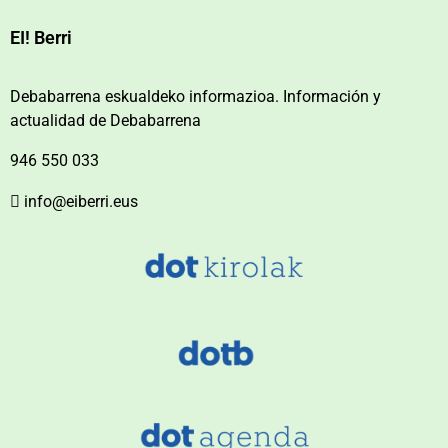
EI! Berri
Debabarrena eskualdeko informazioa. Información y
actualidad de Debabarrena
946 550 033
info@eiberri.eus