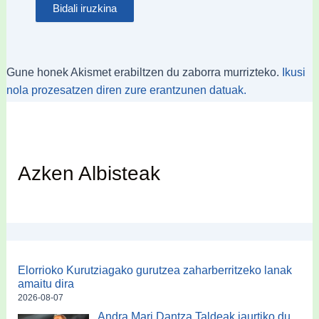
Gune honek Akismet erabiltzen du zaborra murrizteko.
Ikusi
nola prozesatzen diren zure erantzunen datuak.
Azken Albisteak
Elorrioko Kurutziagako gurutzea zaharberritzeko lanak
amaitu dira
2026-08-07
Andra Mari Dantza Taldeak jaurtiko du