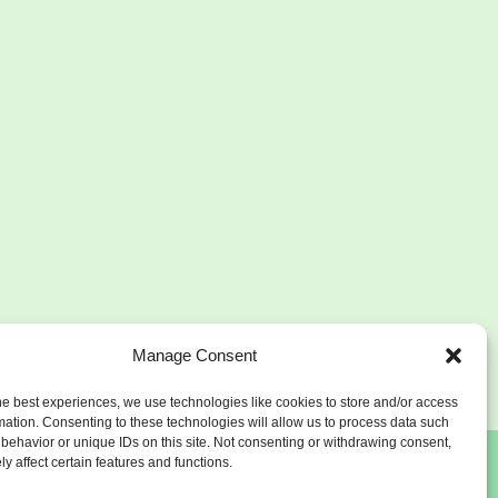
Manage Consent
he best experiences, we use technologies like cookies to store and/or access
mation. Consenting to these technologies will allow us to process data such
behavior or unique IDs on this site. Not consenting or withdrawing consent,
y affect certain features and functions.