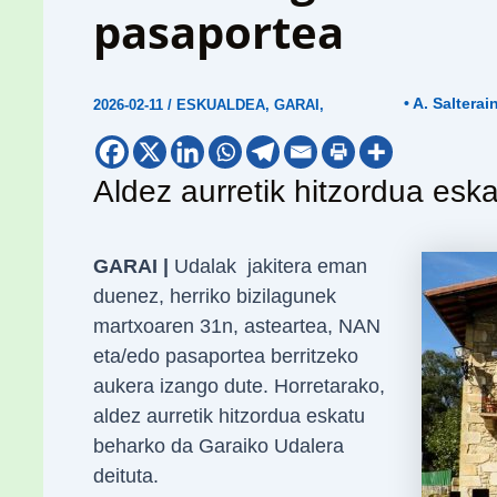
pasaportea
• A. Salterai
2026-02-11
/
ESKUALDEA
,
GARAI
,
Aldez aurretik hitzordua esk
GARAI |
Udalak jakitera eman
duenez, herriko bizilagunek
martxoaren 31n, asteartea, NAN
eta/edo pasaportea berritzeko
aukera izango dute. Horretarako,
aldez aurretik hitzordua eskatu
beharko da Garaiko Udalera
deituta.