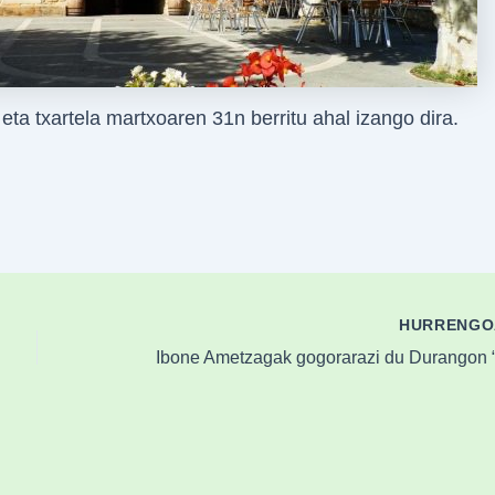
ta txartela martxoaren 31n berritu ahal izango dira.
HURRENG