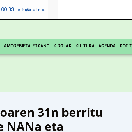
5 00 33
info@dot.eus
AMOREBIETA-ETXANO
KIROLAK
KULTURA
AGENDA
DOT T
oaren 31n berritu
te NANa eta