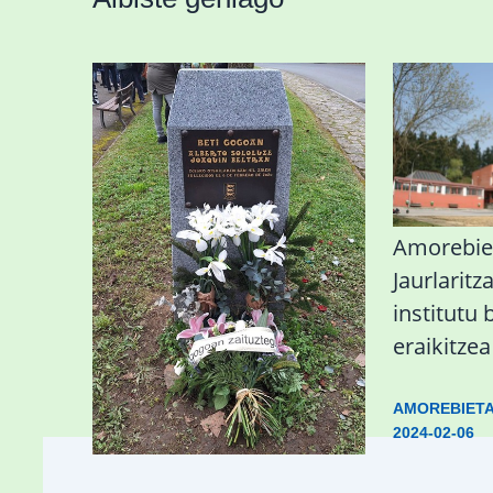
«Azkenengo 40 urteetan
Amorebie
Zaldibar jo zuen
Jaurlaritz
ingurumen-
institutu 
hondamendirik larriena»
eraikitze
ESKUALDEA
,
ZALDIBAR
/
2024-02-
AMOREBIET
06
2024-02-06