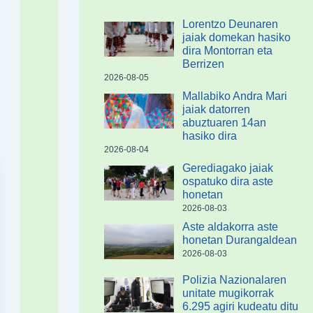
Lorentzo Deunaren
jaiak domekan hasiko
dira Montorran eta
Berrizen
2026-08-05
Mallabiko Andra Mari
jaiak datorren
abuztuaren 14an
hasiko dira
2026-08-04
Gerediagako jaiak
ospatuko dira aste
honetan
2026-08-03
Aste aldakorra aste
honetan Durangaldean
2026-08-03
Polizia Nazionalaren
unitate mugikorrak
6.295 agiri kudeatu ditu