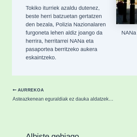
Tokiko iturriek azaldu dutenez,
beste herri batzuetan gertatzen
den bezala, Polizia Nazionalaren
NANa e
furgoneta lehen aldiz joango da
herrira, herritarrei NANa eta
pasaportea berritzeko aukera
eskaintzeko.
AURREKOA
Asteazkenean eguraldiak ez dauka aldatzeko traza handirik izango
Albiste gehiago