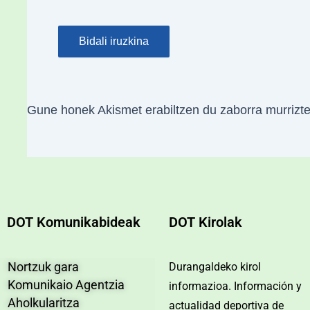
Gune honek Akismet erabiltzen du zaborra murrizt
DOT Komunikabideak
DOT Kirolak
Nortzuk gara
Durangaldeko kirol
Komunikaio Agentzia
informazioa. Información y
Aholkularitza
actualidad deportiva de