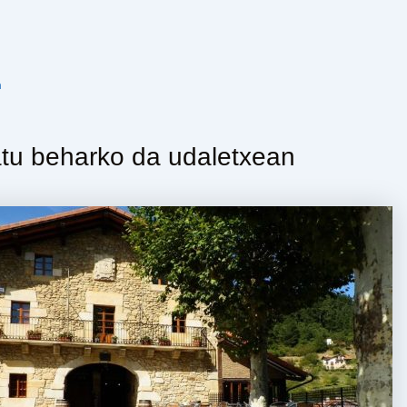
n
atu beharko da udaletxean