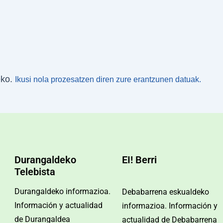
eko.
Ikusi nola prozesatzen diren zure erantzunen datuak.
Durangaldeko
EI! Berri
Telebista
Durangaldeko informazioa.
Debabarrena eskualdeko
Información y actualidad
informazioa. Información y
de Durangaldea
actualidad de Debabarrena