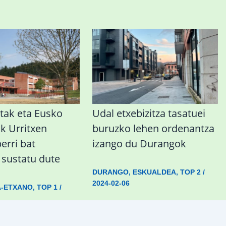
tak eta Eusko
Udal etxebizitza tasatuei
ak Urritxen
buruzko lehen ordenantza
berri bat
izango du Durangok
a sustatu dute
DURANGO
,
ESKUALDEA
,
TOP 2
/
2024-02-06
A-ETXANO
,
TOP 1
/