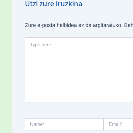
Utzi zure iruzkina
Zure e-posta helbidea ez da argitaratuko.
Beh
Type
here..
Name*
Email*