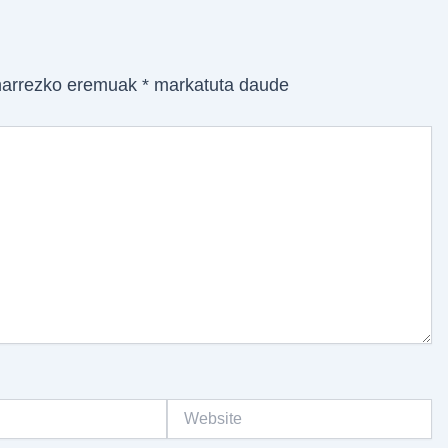
arrezko eremuak
*
markatuta daude
Website