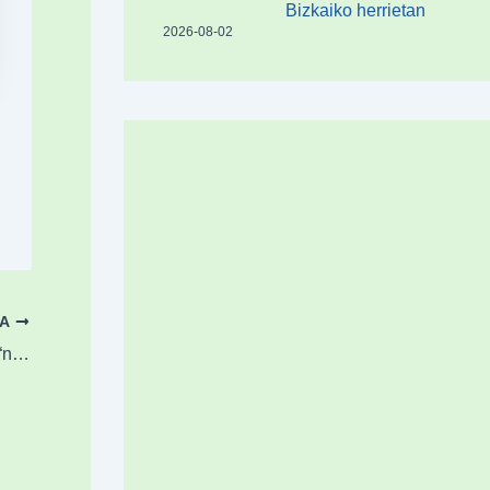
Bizkaiko herrietan
2026-08-02
OA
Ibone Ametzagak gogorarazi du Durangon “natura dela gure bizitza sostengatzen duen kapitala”