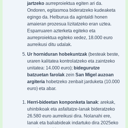
jartzeko
aurreproiektua egiten ari da.
Ondoren, egitasmoa bideratzeko kudeaketa
egingo da. Helburua da agintaldi honen
amaieran prozesua lizitatzeko eran uztea.
Esparruaren azterketa egiteko eta
aurreproiektua egiteko xedez, 18.000 euro
aurreikusi ditu udalak.
Ur horniduran hobekuntzak
(besteak beste,
uraren kalitatea kontrolatzeko eta zaintzeko
unitatea: 14.000 euro);
bidegurutze
batzuetan farolak
zein
San Migel auzoan
argiteria
hobetzeko zenbait jarduketa (10.000
euro) eta abar.
Herri-bideetan konponketa lanak
: arekak,
uhinbikoak eta asfaltatze-lanak bideratzeko
26.580 euro aurreikusi dira. Nolanahi ere,
lanak eta baliabideak indartuko dira 2025eko