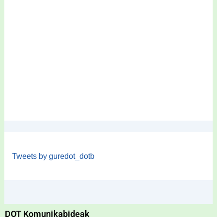
Tweets by guredot_dotb
DOT Komunikabideak