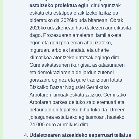
estaltzeko proiektua egin
, dirulaguntzak
eskatu eta estalpea eraikitzeko lizitazioa
bideratuko da 2026ko uda bitartean. Obrak
2026ko udazkenean has daitezen aurreikusita
dago. Prozesuaren amaieran, familiak-eta
egon eta gerizpea eman ahal izateko,
inguruan, arbolak landatu eta uharte
klimatikoa atontzeko urratsak egingo dira.
Gure askatasunen ikur gisa, askatasunaren
eta demokraziaren alde jardun zutenei
gorazarre eginez eta gure tradizioari lotuta,
Bizkaiko Batzar Nagusiei Gernikako
Arbolaren kimuak eskatu zaizkio. Gernikako
Arbolaren parkea deituko zaio eremuari eta
belaunaldien topaleku bihurtuko da. Umeen
jolasgunea estaltzeko egitasmoan, hasteko,
24.000 euro aurreikusi dira.
Udaletxearen atzealdeko esparruari teilatua