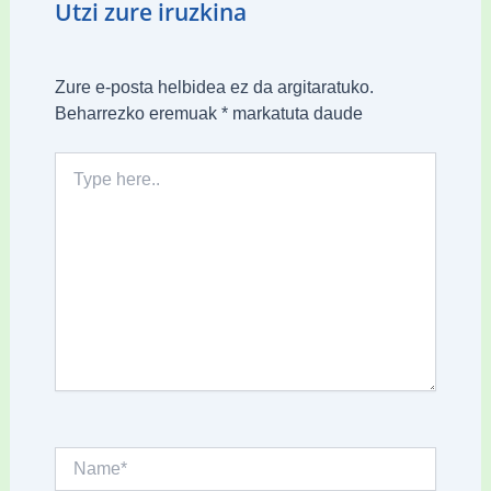
Utzi zure iruzkina
Zure e-posta helbidea ez da argitaratuko.
Beharrezko eremuak
*
markatuta daude
Type
here..
Name*