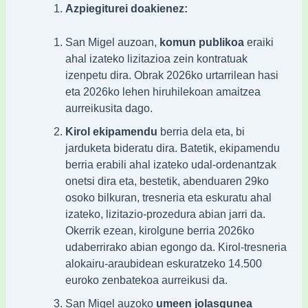
Azpiegiturei doakienez:
San Migel auzoan,
komun publikoa
eraiki
ahal izateko lizitazioa zein kontratuak
izenpetu dira. Obrak 2026ko urtarrilean hasi
eta 2026ko lehen hiruhilekoan amaitzea
aurreikusita dago.
Kirol ekipamendu
berria dela eta, bi
jarduketa bideratu dira. Batetik, ekipamendu
berria erabili ahal izateko udal-ordenantzak
onetsi dira eta, bestetik, abenduaren 29ko
osoko bilkuran, tresneria eta eskuratu ahal
izateko, lizitazio-prozedura abian jarri da.
Okerrik ezean, kirolgune berria 2026ko
udaberrirako abian egongo da. Kirol-tresneria
alokairu-araubidean eskuratzeko 14.500
euroko zenbatekoa aurreikusi da.
San Migel auzoko
umeen jolasgunea