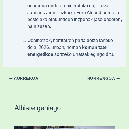
onarpena ondoren bideratuko da, Eusko
Jaurlaritzaren, Bizkaiko Foru Aldundiaren eta
bestelako erakundeen irizpenak jaso ondoren,
hain zuzen.
Udalbatzak, herritarren partaidetza tarteko
dela, 2026. urtean, herrian
komunitate
energetikoa
sortzeko urratsak egingo ditu.
AURREKOA
HURRENGOA
Albiste gehiago