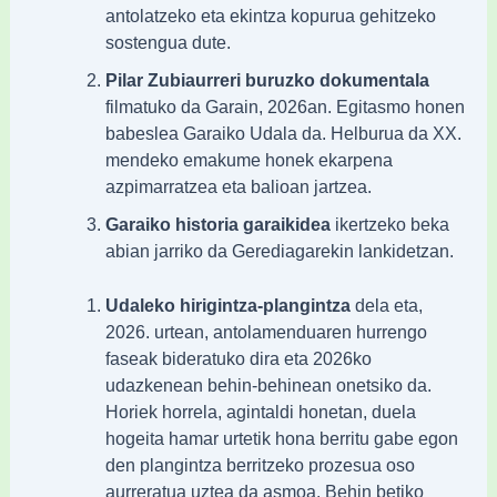
antolatzeko eta ekintza kopurua gehitzeko
sostengua dute.
Pilar Zubiaurreri buruzko dokumentala
filmatuko da Garain, 2026an. Egitasmo honen
babeslea Garaiko Udala da. Helburua da XX.
mendeko emakume honek ekarpena
azpimarratzea eta balioan jartzea.
Garaiko historia garaikidea
ikertzeko beka
abian jarriko da Gerediagarekin lankidetzan.
Udaleko hirigintza-plangintza
dela eta,
2026. urtean, antolamenduaren hurrengo
faseak bideratuko dira eta 2026ko
udazkenean behin-behinean onetsiko da.
Horiek horrela, agintaldi honetan, duela
hogeita hamar urtetik hona berritu gabe egon
den plangintza berritzeko prozesua oso
aurreratua uztea da asmoa. Behin betiko