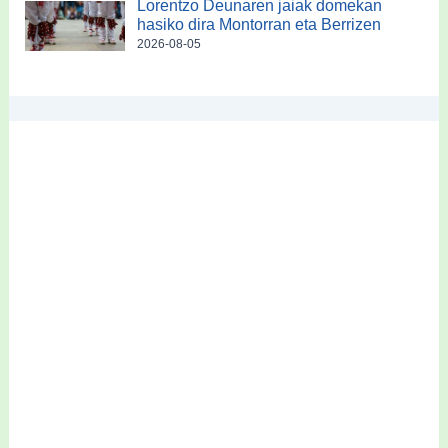
Lorentzo Deunaren jaiak domekan
hasiko dira Montorran eta Berrizen
2026-08-05