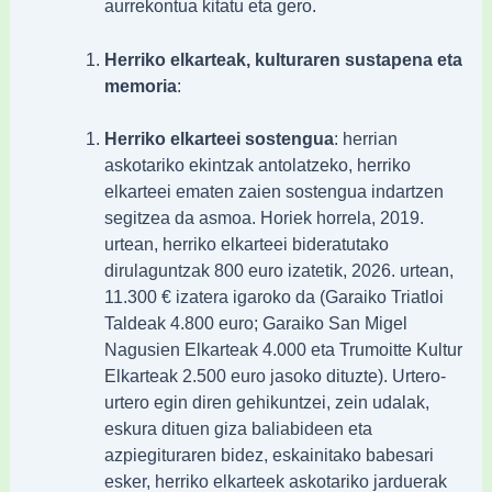
aurrekontua kitatu eta gero.
Herriko elkarteak, kulturaren sustapena eta
memoria
:
Herriko elkarteei sostengua
: herrian
askotariko ekintzak antolatzeko, herriko
elkarteei ematen zaien sostengua indartzen
segitzea da asmoa. Horiek horrela, 2019.
urtean, herriko elkarteei bideratutako
dirulaguntzak 800 euro izatetik, 2026. urtean,
11.300 € izatera igaroko da (Garaiko Triatloi
Taldeak 4.800 euro; Garaiko San Migel
Nagusien Elkarteak 4.000 eta Trumoitte Kultur
Elkarteak 2.500 euro jasoko dituzte). Urtero-
urtero egin diren gehikuntzei, zein udalak,
eskura dituen giza baliabideen eta
azpiegituraren bidez, eskainitako babesari
esker, herriko elkarteek askotariko jarduerak