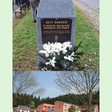
«Azkenengo 40 urteetan Zaldibar jo zuen
ingurumen-hondamendirik larriena»
ESKUALDEA
,
ZALDIBAR
/
2024-02-06