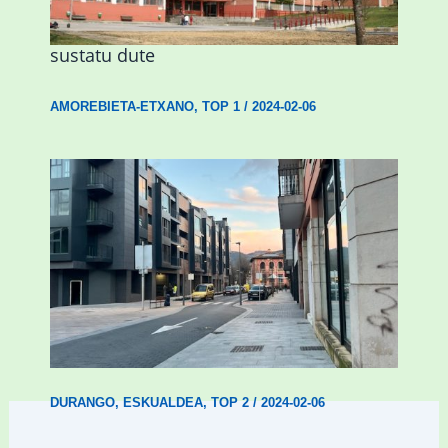
Amorebietak eta Eusko Jaurlaritzak
Urritxen institutu berri bat eraikitzea
sustatu dute
AMOREBIETA-ETXANO
,
TOP 1
/
2024-02-06
Udal etxebizitza tasatuei buruzko lehen
ordenantza izango du Durangok
DURANGO
,
ESKUALDEA
,
TOP 2
/
2024-02-06