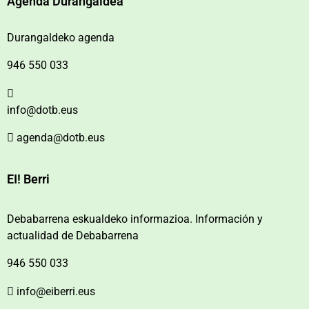
Agenda Durangaldea
Durangaldeko agenda
946 550 033
info@dotb.eus
agenda@dotb.eus
EI! Berri
Debabarrena eskualdeko informazioa. Información y
actualidad de Debabarrena
946 550 033
info@eiberri.eus