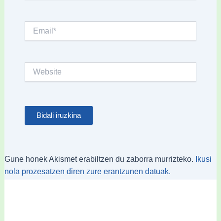
Email*
Website
Gune honek Akismet erabiltzen du zaborra murrizteko.
Ikusi
nola prozesatzen diren zure erantzunen datuak.