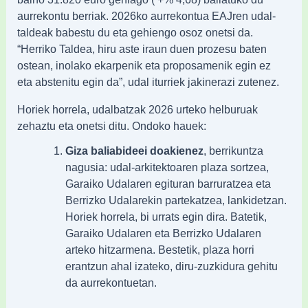
aurrekontu berriak. 2026ko aurrekontua EAJren udal-
taldeak babestu du eta gehiengo osoz onetsi da.
“Herriko Taldea, hiru aste iraun duen prozesu baten
ostean, inolako ekarpenik eta proposamenik egin ez
eta abstenitu egin da”, udal iturriek jakinerazi zutenez.
Horiek horrela, udalbatzak 2026 urteko helburuak
zehaztu eta onetsi ditu. Ondoko hauek:
Giza baliabideei doakienez
, berrikuntza
nagusia: udal-arkitektoaren plaza sortzea,
Garaiko Udalaren egituran barruratzea eta
Berrizko Udalarekin partekatzea, lankidetzan.
Horiek horrela, bi urrats egin dira. Batetik,
Garaiko Udalaren eta Berrizko Udalaren
arteko hitzarmena. Bestetik, plaza horri
erantzun ahal izateko, diru-zuzkidura gehitu
da aurrekontuetan.