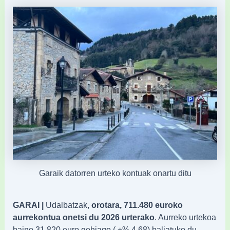
Garaik datorren urteko kontuak onartu ditu
GARAI |
Udalbatzak,
orotara, 711.480 euroko
aurrekontua onetsi du 2026 urterako
. Aurreko urtekoa
baino 31.820 euro gehiago ( +% 4,68) baliatuko du