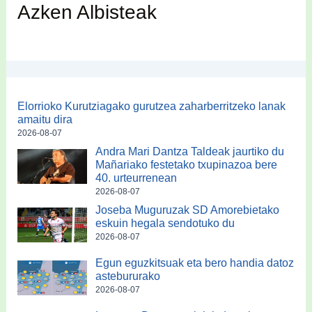
Azken Albisteak
Elorrioko Kurutziagako gurutzea zaharberritzeko lanak
amaitu dira
2026-08-07
Andra Mari Dantza Taldeak jaurtiko du
Mañariako festetako txupinazoa bere
40. urteurrenean
2026-08-07
Joseba Muguruzak SD Amorebietako
eskuin hegala sendotuko du
2026-08-07
Egun eguzkitsuak eta bero handia datoz
astebururako
2026-08-07