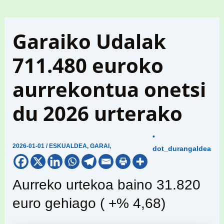
Garaiko Udalak
711.480 euroko
aurrekontua onetsi
du 2026 urterako
•
2026-01-01
/
ESKUALDEA
,
GARAI
,
dot_durangaldea
Aurreko urtekoa baino 31.820
euro gehiago ( +% 4,68)