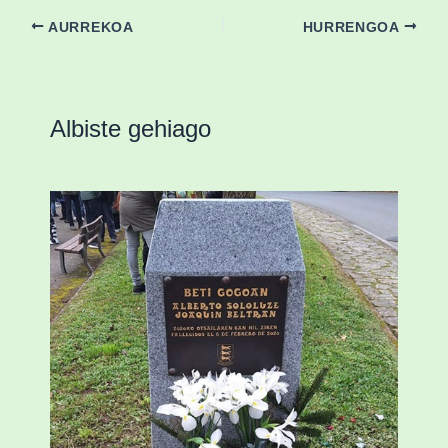
AURREKOA
HURRENGOA
Albiste gehiago
«Azkenengo 40 urteetan Zaldibar jo zuen
ingurumen-hondamendirik larriena»
ESKUALDEA
,
ZALDIBAR
/
2024-02-06