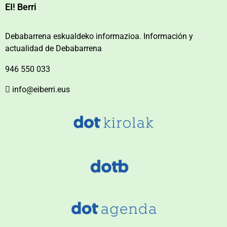
EI! Berri
Debabarrena eskualdeko informazioa. Información y
actualidad de Debabarrena
946 550 033
info@eiberri.eus