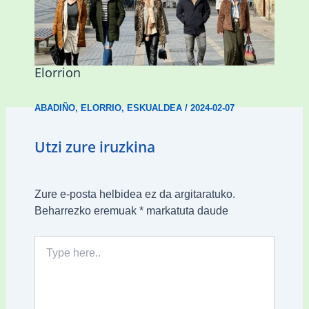
Mankomunitateko gizarte-langileak
presentzia indartu du Abadiñon eta
Elorrion
ABADIÑO
,
ELORRIO
,
ESKUALDEA
/
2024-02-07
Utzi zure iruzkina
Zure e-posta helbidea ez da argitaratuko.
Beharrezko eremuak
*
markatuta daude
Type
here..