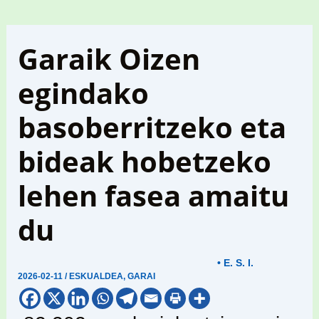
Garaik Oizen
egindako
basoberritzeko eta
bideak hobetzeko
lehen fasea amaitu
du
• E. S. I.
2026-02-11
/
ESKUALDEA
,
GARAI