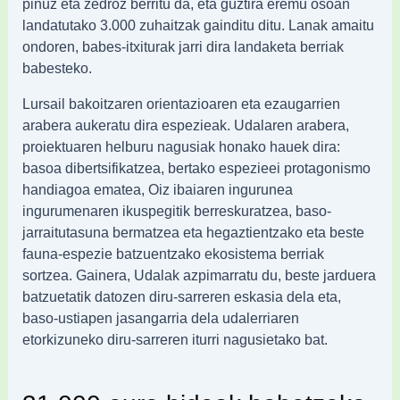
pinuz eta zedroz berritu da, eta guztira eremu osoan
landatutako 3.000 zuhaitzak gainditu ditu. Lanak amaitu
ondoren, babes-itxiturak jarri dira landaketa berriak
babesteko.
Lursail bakoitzaren orientazioaren eta ezaugarrien
arabera aukeratu dira espezieak. Udalaren arabera,
proiektuaren helburu nagusiak honako hauek dira:
basoa dibertsifikatzea, bertako espezieei protagonismo
handiagoa ematea, Oiz ibaiaren ingurunea
ingurumenaren ikuspegitik berreskuratzea, baso-
jarraitutasuna bermatzea eta hegaztientzako eta beste
fauna-espezie batzuentzako ekosistema berriak
sortzea. Gainera, Udalak azpimarratu du, beste jarduera
batzuetatik datozen diru-sarreren eskasia dela eta,
baso-ustiapen jasangarria dela udalerriaren
etorkizuneko diru-sarreren iturri nagusietako bat.