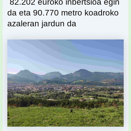
82.202 euroko inbertsioa egin
da eta 90.770 metro koadroko
azaleran jardun da