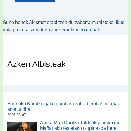
Gune honek Akismet erabiltzen du zaborra murrizteko.
Ikusi
nola prozesatzen diren zure erantzunen datuak.
Azken Albisteak
Elorrioko Kurutziagako gurutzea zaharberritzeko lanak
amaitu dira
2026-08-07
Andra Mari Dantza Taldeak jaurtiko du
Mañariako festetako txupinazoa bere