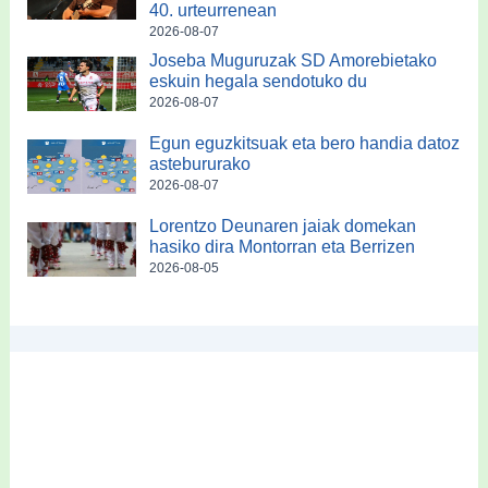
40. urteurrenean
2026-08-07
Joseba Muguruzak SD Amorebietako
eskuin hegala sendotuko du
2026-08-07
Egun eguzkitsuak eta bero handia datoz
astebururako
2026-08-07
Lorentzo Deunaren jaiak domekan
hasiko dira Montorran eta Berrizen
2026-08-05