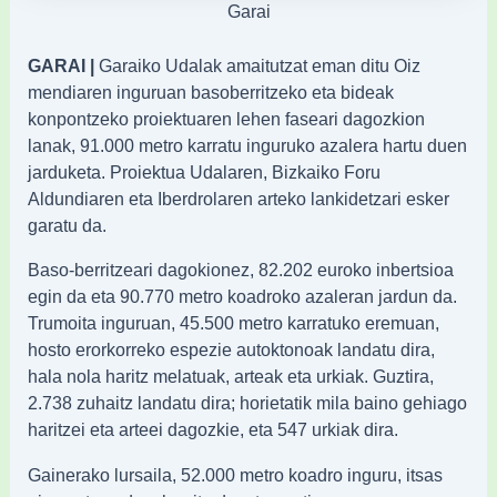
Garai
GARAI |
Garaiko Udalak amaitutzat eman ditu Oiz
mendiaren inguruan basoberritzeko eta bideak
konpontzeko proiektuaren lehen faseari dagozkion
lanak, 91.000 metro karratu inguruko azalera hartu duen
jarduketa. Proiektua Udalaren, Bizkaiko Foru
Aldundiaren eta Iberdrolaren arteko lankidetzari esker
garatu da.
Baso-berritzeari dagokionez, 82.202 euroko inbertsioa
egin da eta 90.770 metro koadroko azaleran jardun da.
Trumoita inguruan, 45.500 metro karratuko eremuan,
hosto erorkorreko espezie autoktonoak landatu dira,
hala nola haritz melatuak, arteak eta urkiak. Guztira,
2.738 zuhaitz landatu dira; horietatik mila baino gehiago
haritzei eta arteei dagozkie, eta 547 urkiak dira.
Gainerako lursaila, 52.000 metro koadro inguru, itsas