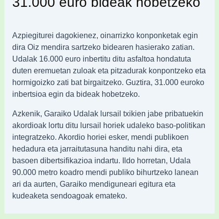
31.000 euro bideak hobetzeko
Azpiegiturei dagokienez, oinarrizko konponketak egin
dira Oiz mendira sartzeko bidearen hasierako zatian.
Udalak 16.000 euro inbertitu ditu asfaltoa hondatuta
duten eremuetan zuloak eta pitzadurak konpontzeko eta
hormigoizko zati bat birgaitzeko. Guztira, 31.000 euroko
inbertsioa egin da bideak hobetzeko.
Azkenik, Garaiko Udalak lursail txikien jabe pribatuekin
akordioak lortu ditu lursail horiek udaleko baso-politikan
integratzeko. Akordio horiei esker, mendi publikoen
hedadura eta jarraitutasuna handitu nahi dira, eta
basoen dibertsifikazioa indartu. Ildo horretan, Udala
90.000 metro koadro mendi publiko bihurtzeko lanean
ari da aurten, Garaiko mendiguneari egitura eta
kudeaketa sendoagoak emateko.