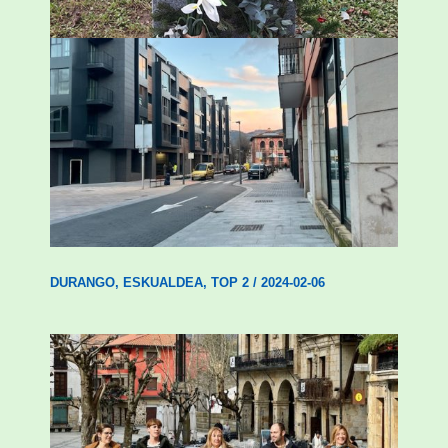
Udal etxebizitza tasatuei buruzko lehen
ordenantza izango du Durangok
DURANGO
,
ESKUALDEA
,
TOP 2
/
2024-02-06