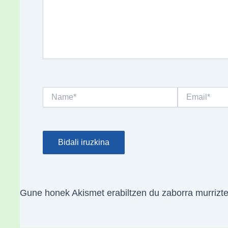
Name*
Email*
Gune honek Akismet erabiltzen du zaborra murrizt