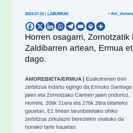
• dot_duran
2024-07-16
/
LABURRAK
Horren osagarri, Zornotzatik
Zaldibarren artean, Ermua et
dago.
AMOREBIETA/ERMUA |
Euskotrenen tren
zerbitzua indartu egingo da Ermuko Santiago
jaien eta Zornotzako Carmen jaien ondorioz.
Horrela, 20tik 21era eta 27tik 28ra bitarteko
gauetan, E1 linean larunbatetako ohiko
zerbitzua zirkulazio bereziekin osatuko da
honako tarte hauetan: