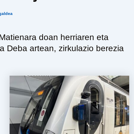
galdea
 Matienara doan herriaren eta
a Deba artean, zirkulazio berezia