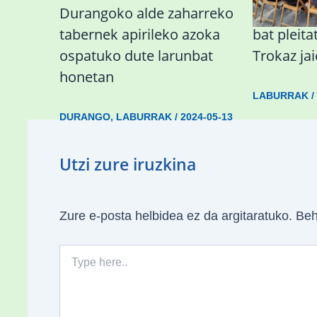
Durangoko alde zaharreko
Abadiñok
tabernek apirileko azoka
bat pleit
ospatuko dute larunbat
Trokaz ja
honetan
LABURRAK
DURANGO
,
LABURRAK
/
2024-05-13
Utzi zure iruzkina
Zure e-posta helbidea ez da argitaratuko.
Beh
Type
here..