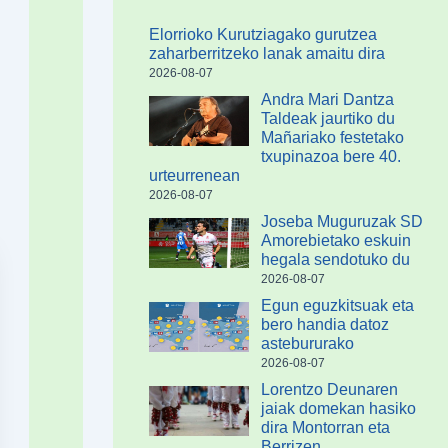
Elorrioko Kurutziagako gurutzea
zaharberritzeko lanak amaitu dira
2026-08-07
Andra Mari Dantza
Taldeak jaurtiko du
Mañariako festetako
txupinazoa bere 40.
urteurrenean
2026-08-07
Joseba Muguruzak SD
Amorebietako eskuin
hegala sendotuko du
2026-08-07
Egun eguzkitsuak eta
bero handia datoz
astebururako
2026-08-07
Lorentzo Deunaren
jaiak domekan hasiko
dira Montorran eta
Berrizen