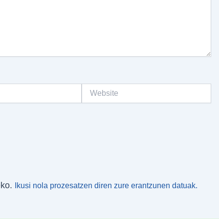
Website
eko.
Ikusi nola prozesatzen diren zure erantzunen datuak.