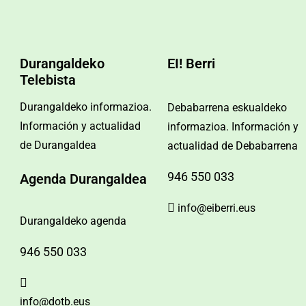
Durangaldeko
EI! Berri
Telebista
Durangaldeko informazioa.
Debabarrena eskualdeko
Información y actualidad
informazioa. Información y
de Durangaldea
actualidad de Debabarrena
946 550 033
Agenda Durangaldea
info@eiberri.eus
Durangaldeko agenda
946 550 033
info@dotb.eus