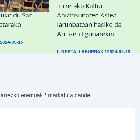
 doako autobus
Iurretako Kultur
atuko du San
Aniztasunaren Astea
ietarako
larunbatean hasiko da
Arrozen Egunarekin
/
2024-05-15
IURRETA
,
LABURRAK
/
2024-05-16
arrezko eremuak
*
markatuta daude