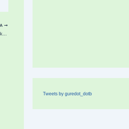
OA
«Jokalariak nola funtzionatuko dugun jakiteko gosez iritsi dira»
Tweets by guredot_dotb