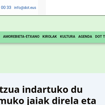
5 00 33
info@dot.eus
AMOREBIETA-ETXANO
KIROLAK
KULTURA
AGENDA
DOT T
tzua indartuko du
muko jaiak direla eta