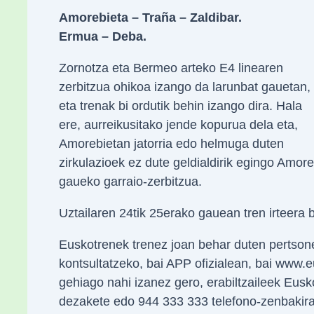
Amorebieta – Traña – Zaldibar.
Ermua – Deba.
Zornotza eta Bermeo arteko E4 linearen
zerbitzua ohikoa izango da larunbat gauetan,
eta trenak bi ordutik behin izango dira. Hala
ere, aurreikusitako jende kopurua dela eta,
Amorebietan jatorria edo helmuga duten
zirkulazioek ez dute geldialdirik egingo Amor
gaueko garraio-zerbitzua.
Uztailaren 24tik 25erako gauean tren irteera 
Euskotrenek trenez joan behar duten pertsone
kontsultatzeko, bai APP ofizialean, bai www.
gehiago nahi izanez gero, erabiltzaileek Eusko
dezakete edo 944 333 333 telefono-zenbakira