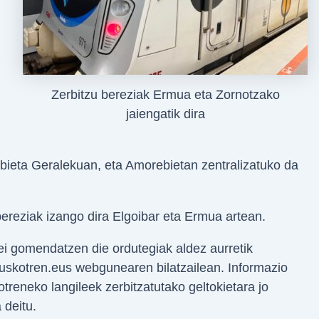
Zerbitzu bereziak Ermua eta Zornotzako
jaiengatik dira
ebieta Geralekuan, eta Amorebietan zentralizatuko da
bereziak izango dira Elgoibar eta Ermua artean.
i gomendatzen die ordutegiak aldez aurretik
euskotren.eus webgunearen bilatzailean. Informazio
treneko langileek zerbitzatutako geltokietara jo
 deitu.