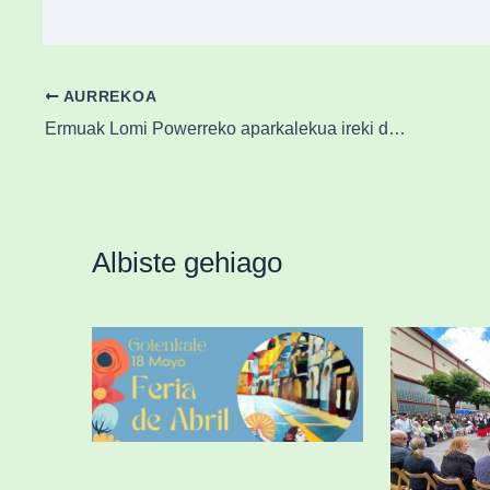
AURREKOA
Ermuak Lomi Powerreko aparkalekua ireki du, 90 autoentzat eta 13 motorrentzat
Albiste gehiago