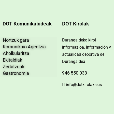
DOT Komunikabideak
DOT Kirolak
Nortzuk gara
Durangaldeko kirol
Komunikaio Agentzia
informazioa. Información y
Aholkularitza
actualidad deportiva de
Ekitaldiak
Durangaldea
Zerbitzuak
946 550 033
Gastronomia
info@dotkirolak.eus