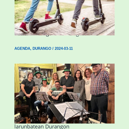
Ostegun honetan “Oinezko
Nagusientzako Bide Segurtasuna”
hitzaldia izango da Durangon
AGENDA
,
DURANGO
/
2024-03-11
Herri Maite akordeoi taldeak S. Patrick
Irlandako patroia ospatuko du
larunbatean Durangon