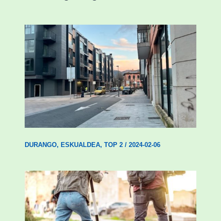
Udal etxebizitza tasatuei buruzko lehen
ordenantza izango du Durangok
DURANGO
,
ESKUALDEA
,
TOP 2
/
2024-02-06