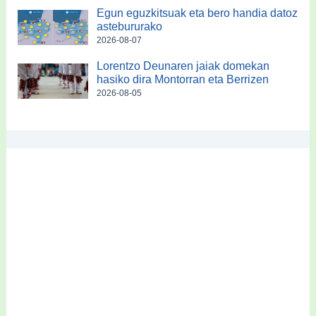
Egun eguzkitsuak eta bero handia datoz
astebururako
2026-08-07
Lorentzo Deunaren jaiak domekan
hasiko dira Montorran eta Berrizen
2026-08-05