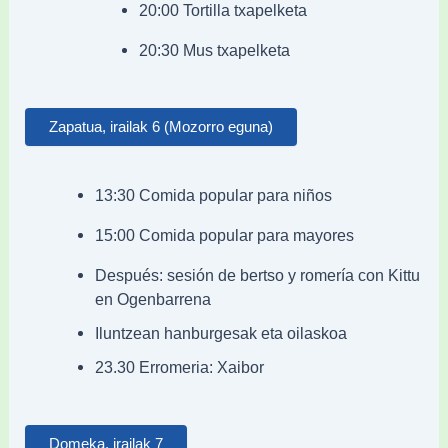
20:00 Tortilla txapelketa
20:30 Mus txapelketa
Zapatua, irailak 6 (Mozorro eguna)
13:30 Comida popular para niños
15:00 Comida popular para mayores
Después: sesión de bertso y romería con Kittu
en Ogenbarrena
Iluntzean hanburgesak eta oilaskoa
23.30 Erromeria: Xaibor
Domeka, irailak 7