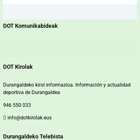
DOT Komunikabideak
DOT Kirolak
Durangaldeko kirol informazioa. Información y actualidad
deportiva de Durangaldea
946 550 033
info@dotkirolak.eus
Durangaldeko Telebista