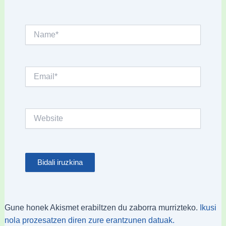
Name*
Email*
Website
Gune honek Akismet erabiltzen du zaborra murrizteko.
Ikusi
nola prozesatzen diren zure erantzunen datuak.