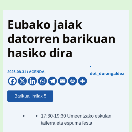
Eubako jaiak
datorren barikuan
hasiko dira
•
2025-08-31
/
AGENDA
,
dot_durangaldea
Barikua, irailak 5
17:30-19:30 Umeentzako eskulan
tailerra eta espuma festa