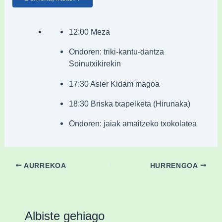
12:00 Meza
Ondoren: triki-kantu-dantza
Soinutxikirekin
17:30 Asier Kidam magoa
18:30 Briska txapelketa (Hirunaka)
Ondoren: jaiak amaitzeko txokolatea
AURREKOA
HURRENGOA
Albiste gehiago