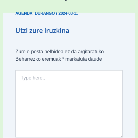
AGENDA
,
DURANGO
/
2024-03-11
Utzi zure iruzkina
Zure e-posta helbidea ez da argitaratuko.
Beharrezko eremuak
*
markatuta daude
Type
here..