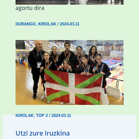
agortu dira
DURANGO
,
KIROLAK
/
2024-03-11
Wadokan garaile Espainiako txapelketan
14 dominarekin
KIROLAK
,
TOP 2
/
2024-03-11
Utzi zure iruzkina