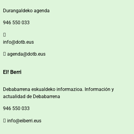
Durangaldeko agenda
946 550 033
info@dotb.eus
agenda@dotb.eus
EI! Berri
Debabarrena eskualdeko informazioa. Información y
actualidad de Debabarrena
946 550 033
info@eiberri.eus