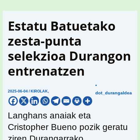
Estatu Batuetako
zesta-punta
selekzioa Durangon
entrenatzen
•
2025-06-04
/
KIROLAK
,
dot_durangaldea
Langhans anaiak eta
Cristopher Bueno pozik geratu
ziren Durangarrako