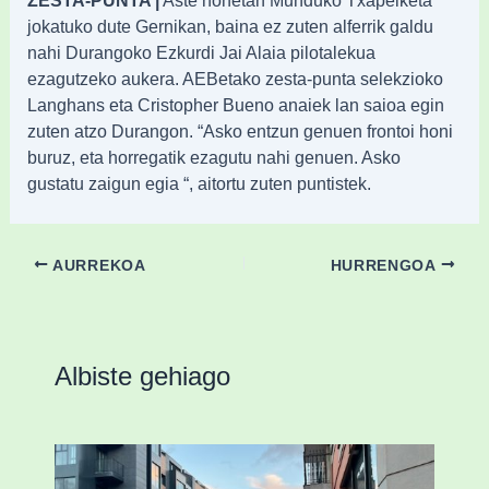
jokatuko dute Gernikan, baina ez zuten alferrik galdu
nahi Durangoko Ezkurdi Jai Alaia pilotalekua
ezagutzeko aukera. AEBetako zesta-punta selekzioko
Langhans eta Cristopher Bueno anaiek lan saioa egin
zuten atzo Durangon. “Asko entzun genuen frontoi honi
buruz, eta horregatik ezagutu nahi genuen. Asko
gustatu zaigun egia “, aitortu zuten puntistek.
AURREKOA
HURRENGOA
Albiste gehiago