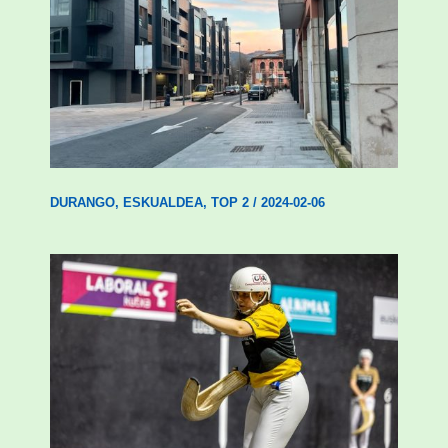
Udal etxebizitza tasatuei buruzko lehen
ordenantza izango du Durangok
DURANGO
,
ESKUALDEA
,
TOP 2
/
2024-02-06
Astelehenean Durangon jokatuko den
emakumezkoen zesta finaleko sarrerak