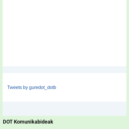
Tweets by guredot_dotb
DOT Komunikabideak