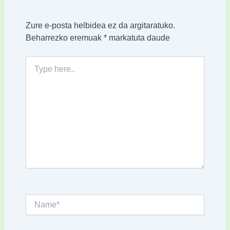
Zure e-posta helbidea ez da argitaratuko.
Beharrezko eremuak
*
markatuta daude
Type
here..
Name*