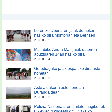
Lorentzo Deunaren jaiak domekan
hasiko dira Montorran eta Berrizen
2026-08-05
Mallabiko Andra Mari jaiak datorren
abuztuaren 14an hasiko dira
2026-08-04
Gerediagako jaiak ospatuko dira aste
honetan
2026-08-03
Aste aldakorra aste honetan
Durangaldean
2026-08-03
Polizia Nazionalaren unitate mugikorrak
6.295 agiri kudeatu ditu Bizkaiko