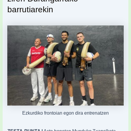
barrutiarekin
Ezkurdiko frontoian egon dira entrenatzen
ZESTA-PUNTA |
Aste honetan Munduko Txapelketa