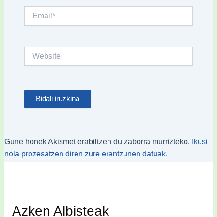
Email*
Website
Gune honek Akismet erabiltzen du zaborra murrizteko.
Ikusi
nola prozesatzen diren zure erantzunen datuak.
Azken Albisteak