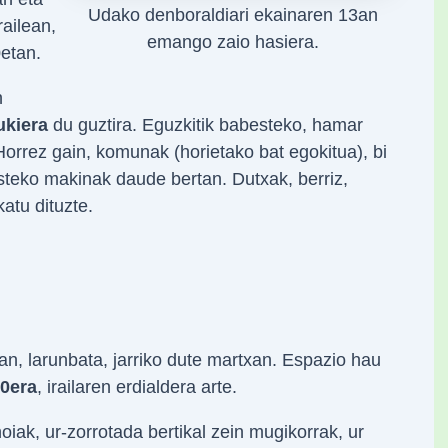
Udako denboraldiari ekainaren 13an
railean,
emango zaio hasiera.
0etan.
n
ukiera
du guztira. Eguzkitik babesteko, hamar
 Horrez gain, komunak (horietako bat egokitua), bi
steko makinak daude bertan. Dutxak, berriz,
katu dituzte.
n, larunbata, jarriko dute martxan. Espazio hau
30era
, irailaren erdialdera arte.
iak, ur-zorrotada bertikal zein mugikorrak, ur