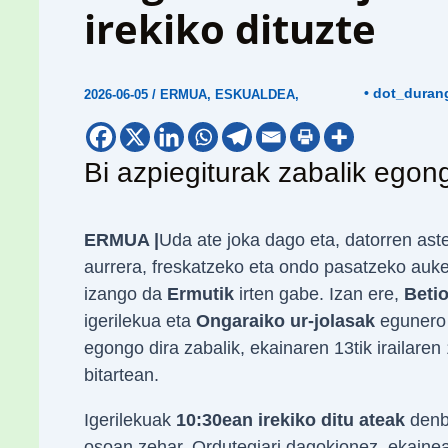
irekiko dituzte
• dot_duran
2026-06-05
/
ERMUA
,
ESKUALDEA
,
Bi azpiegiturak zabalik egong
ERMUA |
Uda ate joka dago eta, datorren aste
aurrera, freskatzeko eta ondo pasatzeko auk
izango da
Ermutik
irten gabe. Izan ere,
Beti
igerilekua eta
Ongaraiko ur-jolasak
egunero
egongo dira zabalik, ekainaren 13tik irailaren
bitartean.
Igerilekuak
10:30ean irekiko ditu ateak
denb
osoan zehar. Ordutegiari dagokionez, ekaine