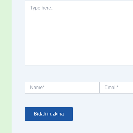
Type
here..
Name*
Email*