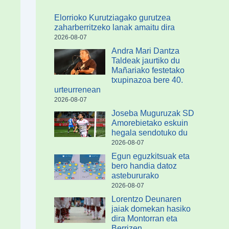
Elorrioko Kurutziagako gurutzea
zaharberritzeko lanak amaitu dira
2026-08-07
Andra Mari Dantza
Taldeak jaurtiko du
Mañariako festetako
txupinazoa bere 40.
urteurrenean
2026-08-07
Joseba Muguruzak SD
Amorebietako eskuin
hegala sendotuko du
2026-08-07
Egun eguzkitsuak eta
bero handia datoz
astebururako
2026-08-07
Lorentzo Deunaren
jaiak domekan hasiko
dira Montorran eta
Berrizen