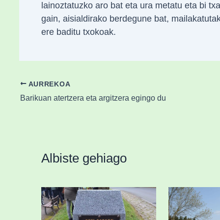
lainoztatuzko aro bat eta ura metatu eta bi tx
gain, aisialdirako berdegune bat, mailakatuta
ere baditu txokoak.
AURREKOA
Barikuan atertzera eta argitzera egingo du
Albiste gehiago