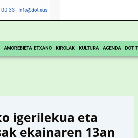
5 00 33
info@dot.eus
AMOREBIETA-ETXANO
KIROLAK
KULTURA
AGENDA
DOT T
 igerilekua eta
sak ekainaren 13an