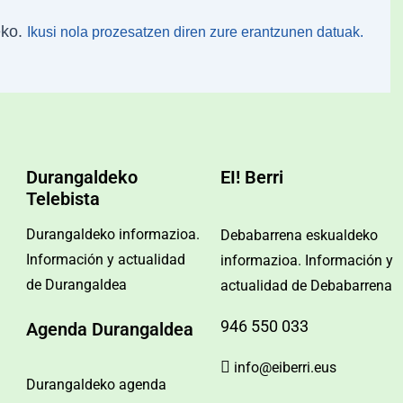
eko.
Ikusi nola prozesatzen diren zure erantzunen datuak.
Durangaldeko
EI! Berri
Telebista
Durangaldeko informazioa.
Debabarrena eskualdeko
Información y actualidad
informazioa. Información y
de Durangaldea
actualidad de Debabarrena
946 550 033
Agenda Durangaldea
info@eiberri.eus
Durangaldeko agenda