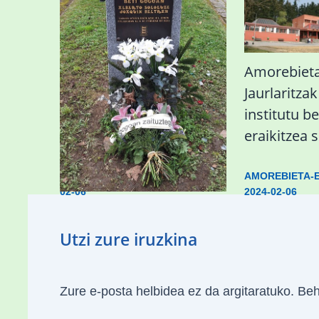
«Azkenengo 40 urteetan
Amorebieta
Zaldibar jo zuen
Jaurlaritzak
ingurumen-
institutu be
hondamendirik larriena»
eraikitzea 
ESKUALDEA
,
ZALDIBAR
/
2024-
AMOREBIETA-
02-06
2024-02-06
Utzi zure iruzkina
Zure e-posta helbidea ez da argitaratuko.
Beh