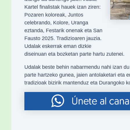
Kartel finalistak hauek izan ziren:
Pozaren koloreak, Juntos
celebrando, Kolore, Uranga
eztanda, Festarik onenak eta San
Fausto 2025. Tradizioaren jauzia.
Udalak eskerrak eman dizkie
diseinuan eta bozketan parte hartu zutenei.
Udalak beste behin nabarmendu nahi izan du J
parte hartzeko gunea, jaien antolaketari eta 
tradizioak bizirik mantenduz eta Durangoko ko