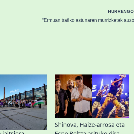
HURRENG
ak, txapelketak
Shinova, Haize-arrosa eta
 jaitsiera
Esne Beltza arituko dira