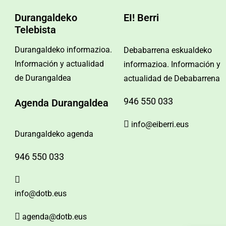
Durangaldeko
EI! Berri
Telebista
Durangaldeko informazioa.
Debabarrena eskualdeko
Información y actualidad
informazioa. Información y
de Durangaldea
actualidad de Debabarrena
946 550 033
Agenda Durangaldea
info@eiberri.eus
Durangaldeko agenda
946 550 033
info@dotb.eus
agenda@dotb.eus