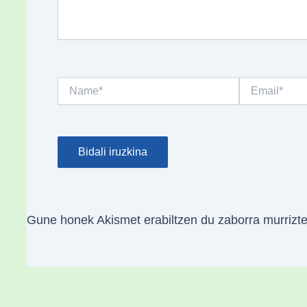
Name*
Email*
Gune honek Akismet erabiltzen du zaborra murrizt