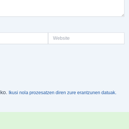
Website
eko.
Ikusi nola prozesatzen diren zure erantzunen datuak.