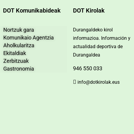
DOT Komunikabideak
DOT Kirolak
Nortzuk gara
Durangaldeko kirol
Komunikaio Agentzia
informazioa. Información y
Aholkularitza
actualidad deportiva de
Ekitaldiak
Durangaldea
Zerbitzuak
946 550 033
Gastronomia
info@dotkirolak.eus