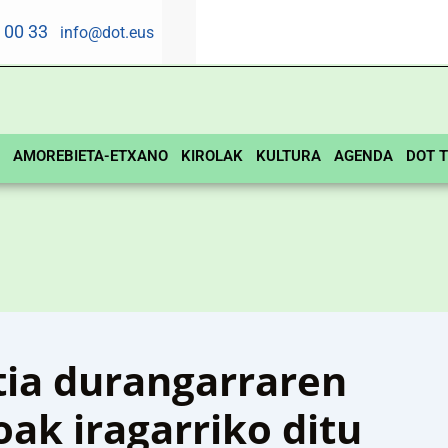
5 00 33
info@dot.eus
AMOREBIETA-ETXANO
KIROLAK
KULTURA
AGENDA
DOT T
tia durangarraren
ak iragarriko ditu