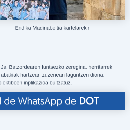
Endika Madinabeitia kartelarekin
ai Batzordearen funtsezko zeregina, herritarrek
erabakiak hartzeari zuzenean laguntzen diona,
lektiboen inplikazioa bultzatuz.