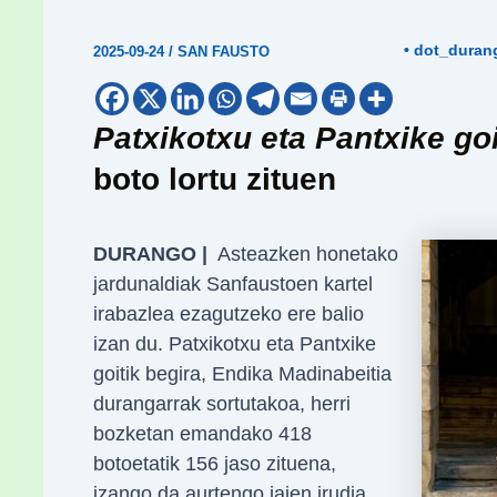
• dot_duran
2025-09-24
/
SAN FAUSTO
Patxikotxu eta Pantxike goi
boto lortu zituen
DURANGO |
Asteazken honetako
jardunaldiak Sanfaustoen kartel
irabazlea ezagutzeko ere balio
izan du. Patxikotxu eta Pantxike
goitik begira, Endika Madinabeitia
durangarrak sortutakoa, herri
bozketan emandako 418
botoetatik 156 jaso zituena,
izango da aurtengo jaien irudia.