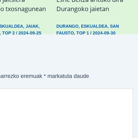
o txosnagunean
Durangoko jaietan
SKUALDEA
,
JAIAK
,
DURANGO
,
ESKUALDEA
,
SAN
,
TOP 2
/
2024-09-25
FAUSTO
,
TOP 1
/
2024-09-30
arrezko eremuak
*
markatuta daude