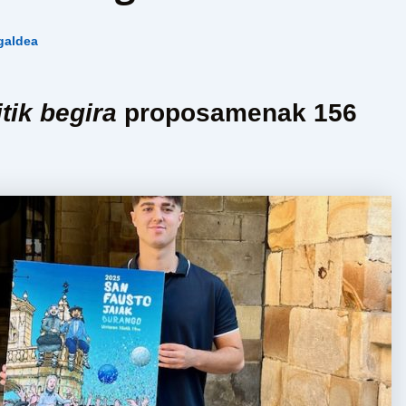
galdea
tik begira
proposamenak 156