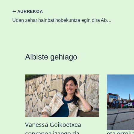
AURREKOA
Udan zehar hainbat hobekuntza egin dira Abadiñoko espazio publikoetan
Albiste gehiago
Vanessa Goikoetxea
Kontzertu
sopranoa izango da
eta erreka