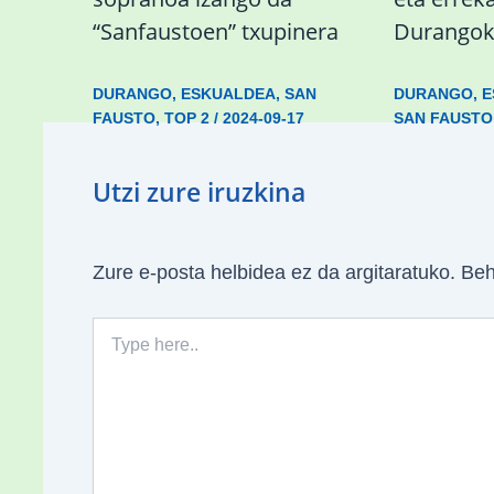
“Sanfaustoen” txupinera
Durangok
DURANGO
,
ESKUALDEA
,
SAN
DURANGO
,
E
FAUSTO
,
TOP 2
/
2024-09-17
SAN FAUSTO
Utzi zure iruzkina
Zure e-posta helbidea ez da argitaratuko.
Beh
Type
here..