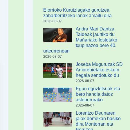
Elorrioko Kurutziagako gurutzea
zaharberritzeko lanak amaitu dira
2026-08-07
Andra Mari Dantza
Taldeak jaurtiko du
Mañariako festetako
txupinazoa bere 40.
urteurrenean
2026-08-07
Joseba Muguruzak SD
Amorebietako eskuin
hegala sendotuko du
2026-08-07
Egun eguzkitsuak eta
bero handia datoz
astebururako
2026-08-07
Lorentzo Deunaren
jaiak domekan hasiko
dira Montorran eta
Berrizen