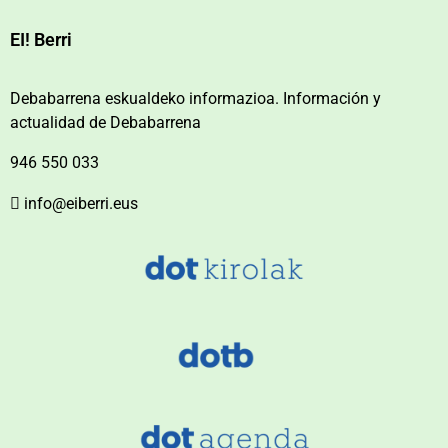
EI! Berri
Debabarrena eskualdeko informazioa. Información y
actualidad de Debabarrena
946 550 033
info@eiberri.eus