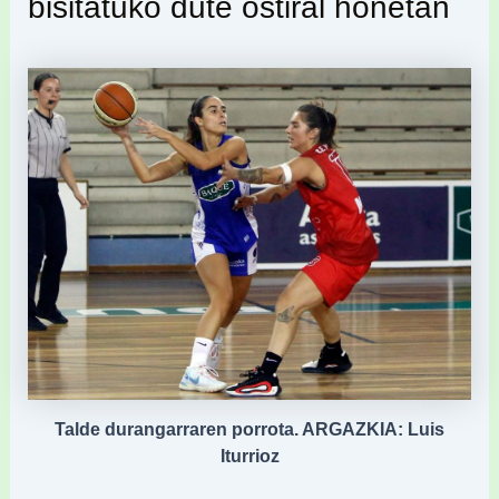
bisitatuko dute ostiral honetan
Talde durangarraren porrota. ARGAZKIA: Luis
Iturrioz