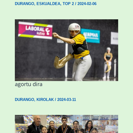
DURANGO
,
ESKUALDEA
,
TOP 2
/
2024-02-06
Astelehenean Durangon jokatuko den
emakumezkoen zesta finaleko sarrerak
agortu dira
DURANGO
,
KIROLAK
/
2024-03-11