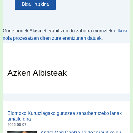
Gune honek Akismet erabiltzen du zaborra murrizteko.
Ikusi
nola prozesatzen diren zure erantzunen datuak.
Azken Albisteak
Elorrioko Kurutziagako gurutzea zaharberritzeko lanak
amaitu dira
2026-08-07
Andra Mari Dantza Taldeak jaurtiko du