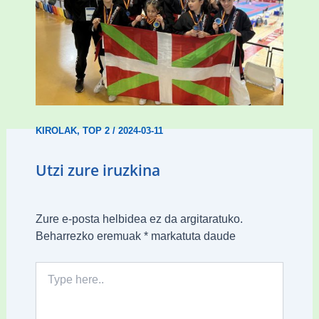
Wadokan garaile Espainiako txapelketan
14 dominarekin
KIROLAK
,
TOP 2
/
2024-03-11
Utzi zure iruzkina
Zure e-posta helbidea ez da argitaratuko.
Beharrezko eremuak
*
markatuta daude
Type
here..