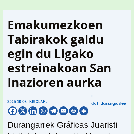
Emakumezkoen
Tabirakok galdu
egin du Ligako
estreinakoan San
Inazioren aurka
•
2025-10-08
/
KIROLAK
,
dot_durangaldea
Durangarrek Gráficas Juaristi