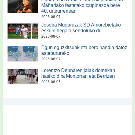
Mañariako festetako txupinazoa bere
40. urteurrenean
2026-08-07
Joseba Muguruzak SD Amorebietako
eskuin hegala sendotuko du
2026-08-07
Egun eguzkitsuak eta bero handia datoz
astebururako
2026-08-07
Lorentzo Deunaren jaiak domekan
hasiko dira Montorran eta Berrizen
2026-08-05