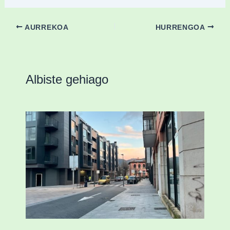
AURREKOA
HURRENGOA
Albiste gehiago
Udal etxebizitza tasatuei buruzko lehen
ordenantza izango du Durangok