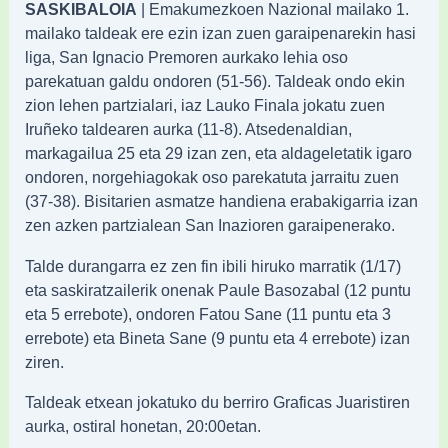
SASKIBALOIA
| Emakumezkoen Nazional mailako 1.
mailako taldeak ere ezin izan zuen garaipenarekin hasi
liga, San Ignacio Premoren aurkako lehia oso
parekatuan galdu ondoren (51-56). Taldeak ondo ekin
zion lehen partzialari, iaz Lauko Finala jokatu zuen
Iruñeko taldearen aurka (11-8). Atsedenaldian,
markagailua 25 eta 29 izan zen, eta aldageletatik igaro
ondoren, norgehiagokak oso parekatuta jarraitu zuen
(37-38). Bisitarien asmatze handiena erabakigarria izan
zen azken partzialean San Inazioren garaipenerako.
Talde durangarra ez zen fin ibili hiruko marratik (1/17)
eta saskiratzailerik onenak Paule Basozabal (12 puntu
eta 5 errebote), ondoren Fatou Sane (11 puntu eta 3
errebote) eta Bineta Sane (9 puntu eta 4 errebote) izan
ziren.
Taldeak etxean jokatuko du berriro Graficas Juaristiren
aurka, ostiral honetan, 20:00etan.