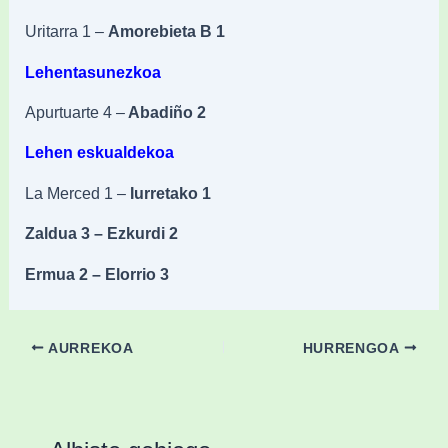
Uritarra 1 –
Amorebieta B 1
Lehentasunezkoa
Apurtuarte 4 –
Abadiño 2
Lehen eskualdekoa
La Merced 1 –
Iurretako 1
Zaldua 3 – Ezkurdi 2
Ermua 2 – Elorrio 3
AURREKOA
HURRENGOA