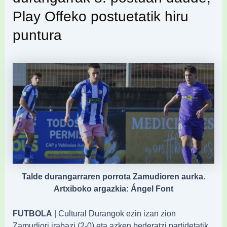
Play Offeko postuetatik hiru
puntura
Talde durangarraren porrota Zamudioren aurka.
Artxiboko argazkia: Ángel Font
FUTBOLA
| Cultural Durangok ezin izan zion
Zamudiori irabazi (2-0) eta azken bederatzi partidetatik