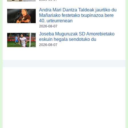
Andra Mari Dantza Taldeak jaurtiko du
Mañariako festetako txupinazoa bere
40. urteurrenean
2026-08-07
Joseba Muguruzak SD Amorebietako
eskuin hegala sendotuko du
2026-08-07