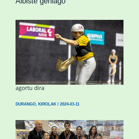
Albiste gehiago
Astelehenean Durangon jokatuko den
emakumezkoen zesta finaleko sarrerak
agortu dira
DURANGO
,
KIROLAK
/
2024-03-11