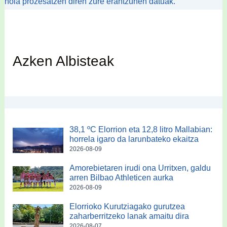
nola prozesatzen diren zure erantzunen datuak.
Azken Albisteak
38,1 ºC Elorrion eta 12,8 litro Mallabian:
horrela igaro da larunbateko ekaitza
2026-08-09
Amorebietaren irudi ona Urritxen, galdu
arren Bilbao Athleticen aurka
2026-08-09
Elorrioko Kurutziagako gurutzea
zaharberritzeko lanak amaitu dira
2026-08-07