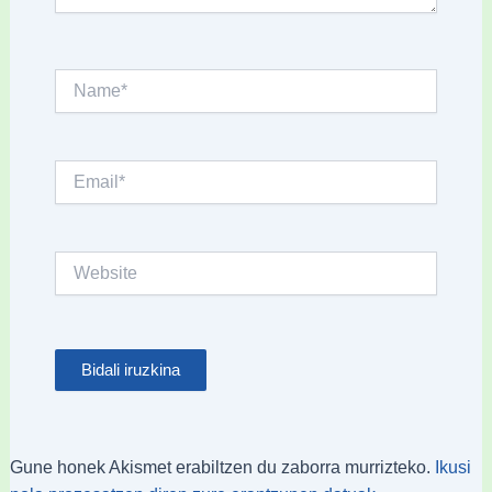
Name*
Email*
Website
Gune honek Akismet erabiltzen du zaborra murrizteko.
Ikusi