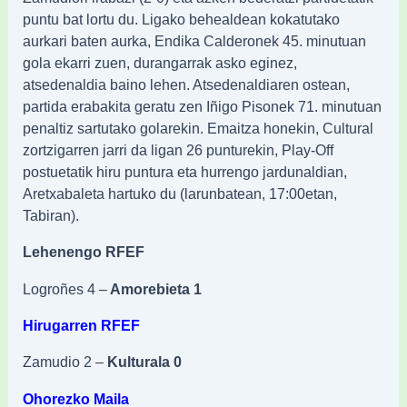
puntu bat lortu du. Ligako behealdean kokatutako
aurkari baten aurka, Endika Calderonek 45. minutuan
gola ekarri zuen, durangarrak asko eginez,
atsedenaldia baino lehen. Atsedenaldiaren ostean,
partida erabakita geratu zen Iñigo Pisonek 71. minutuan
penaltiz sartutako golarekin. Emaitza honekin, Cultural
zortzigarren jarri da ligan 26 punturekin, Play-Off
postuetatik hiru puntura eta hurrengo jardunaldian,
Aretxabaleta hartuko du (larunbatean, 17:00etan,
Tabiran).
Lehenengo RFEF
Logroñes 4 –
Amorebieta 1
Hirugarren RFEF
Zamudio 2 –
Kulturala 0
Ohorezko Maila