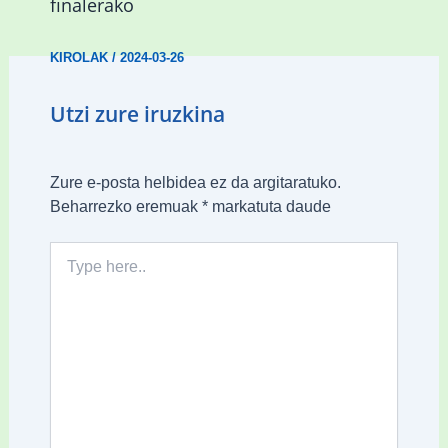
finalerako
KIROLAK
/
2024-03-26
Utzi zure iruzkina
Zure e-posta helbidea ez da argitaratuko.
Beharrezko eremuak
*
markatuta daude
Type
here..