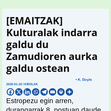
[EMAITZAK]
Kulturalak indarra
galdu du
Zamudioren aurka
galdu ostean
• K. Doyle
2026-01-20
/
KIROLAK
Estropezu egin arren,
durangarrak 8. postuan daude,