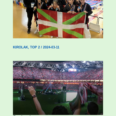
Wadokan garaile Espainiako txapelketan
14 dominarekin
KIROLAK
,
TOP 2
/
2024-03-11
Abadiñok eta Ermuak ere pantaila
erraldoiak jarriko dituzte Kopako