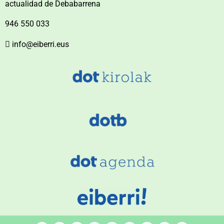
actualidad de Debabarrena
946 550 033
info@eiberri.eus