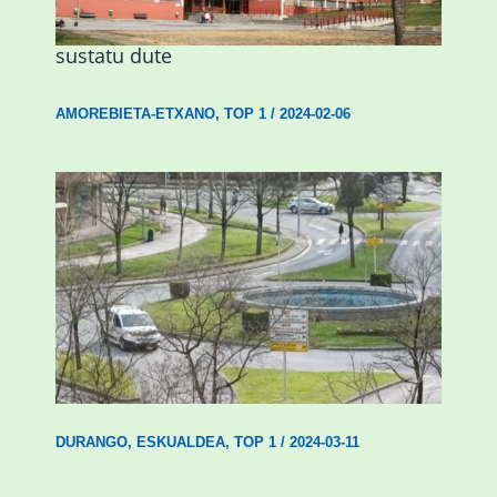
Urritxen institutu berri bat eraikitzea
sustatu dute
AMOREBIETA-ETXANO
,
TOP 1
/
2024-02-06
Durangok hilabete honetan amaituko
ditu Euskadi iturria berritzeko lanak
DURANGO
,
ESKUALDEA
,
TOP 1
/
2024-03-11