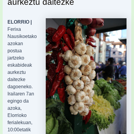
aurkeztu daitezke
ELORRIO |
Ferixa
Nausikoetako
azokan
postua
jartzeko
eskabideak
aurkeztu
daitezke
dagoeneko.
Irailaren 7an
egingo da
azoka,
Elorrioko
ferialekuan,
10:00etatik