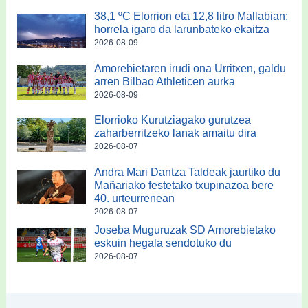
38,1 ºC Elorrion eta 12,8 litro Mallabian:
horrela igaro da larunbateko ekaitza
2026-08-09
Amorebietaren irudi ona Urritxen, galdu
arren Bilbao Athleticen aurka
2026-08-09
Elorrioko Kurutziagako gurutzea
zaharberritzeko lanak amaitu dira
2026-08-07
Andra Mari Dantza Taldeak jaurtiko du
Mañariako festetako txupinazoa bere
40. urteurrenean
2026-08-07
Joseba Muguruzak SD Amorebietako
eskuin hegala sendotuko du
2026-08-07