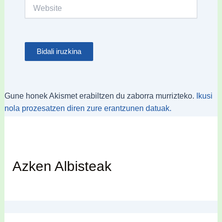
Website
Gune honek Akismet erabiltzen du zaborra murrizteko.
Ikusi
nola prozesatzen diren zure erantzunen datuak.
Azken Albisteak