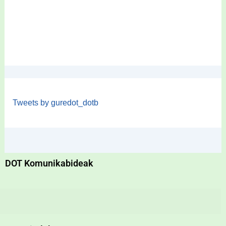
Tweets by guredot_dotb
DOT Komunikabideak