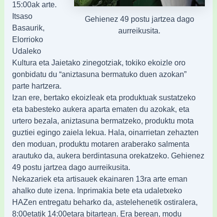
15:00ak arte.
Itsaso
Gehienez 49 postu jartzea dago
Basaurik,
aurreikusita.
Elorrioko
Udaleko
Kultura eta Jaietako zinegotziak, tokiko ekoizle oro
gonbidatu du “aniztasuna bermatuko duen azokan”
parte hartzera.
Izan ere, bertako ekoizleak eta produktuak sustatzeko
eta babesteko aukera aparta ematen du azokak, eta
urtero bezala, aniztasuna bermatzeko, produktu mota
guztiei egingo zaiela lekua. Hala, oinarrietan zehazten
den moduan, produktu motaren araberako salmenta
arautuko da, aukera berdintasuna orekatzeko. Gehienez
49 postu jartzea dago aurreikusita.
Nekazariek eta artisauek ekainaren 13ra arte eman
ahalko dute izena. Inprimakia bete eta udaletxeko
HAZen entregatu beharko da, astelehenetik ostiralera,
8:00etatik 14:00etara bitartean. Era berean, modu