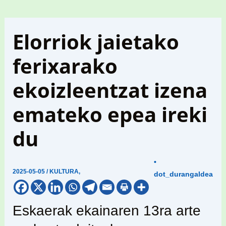
Elorriok jaietako
ferixarako
ekoizleentzat izena
emateko epea ireki
du
•
2025-05-05
/
KULTURA
,
dot_durangaldea
Eskaerak ekainaren 13ra arte