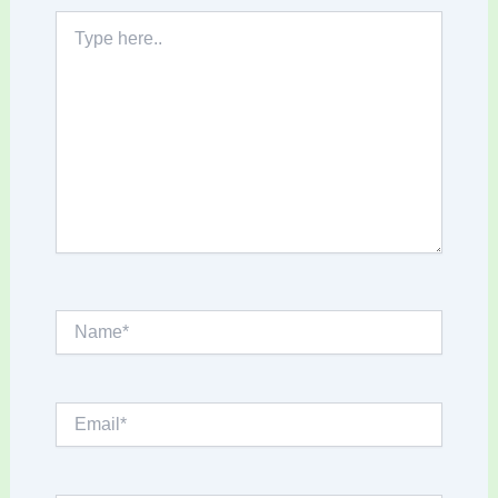
Type
here..
Name*
Email*