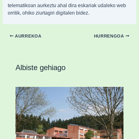
telematikoan aurkeztu ahal dira eskariak udaleko web
orritik, ohiko ziurtagiri digitalen bidez.
AURREKOA
HURRENGOA
Albiste gehiago
Amorebietak eta Eusko Jaurlaritzak