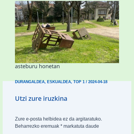
Gerediagak Durangoko aire zabaleko
eskulturak ezagutzera emango ditu
asteburu honetan
DURANGALDEA
,
ESKUALDEA
,
TOP 1
/
2024-04-18
Utzi zure iruzkina
Zure e-posta helbidea ez da argitaratuko.
Beharrezko eremuak
*
markatuta daude