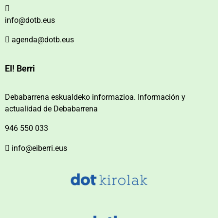
info@dotb.eus
agenda@dotb.eus
EI! Berri
Debabarrena eskualdeko informazioa. Información y
actualidad de Debabarrena
946 550 033
info@eiberri.eus