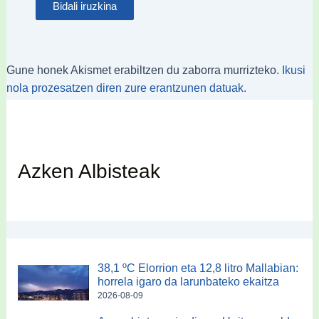
Gune honek Akismet erabiltzen du zaborra murrizteko.
Ikusi
nola prozesatzen diren zure erantzunen datuak.
Azken Albisteak
38,1 ºC Elorrion eta 12,8 litro Mallabian:
horrela igaro da larunbateko ekaitza
2026-08-09