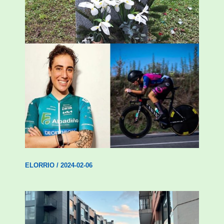
ESKUALDEA
,
ZALDIBAR
/
2024-02-06
Ziortza Isasik debuta egin du Abadiño
Academia Cycling-ekin
ELORRIO
/
2024-02-06