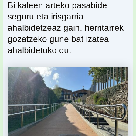
Bi kaleen arteko pasabide
seguru eta irisgarria
ahalbidetzeaz gain, herritarrek
gozatzeko gune bat izatea
ahalbidetuko du.