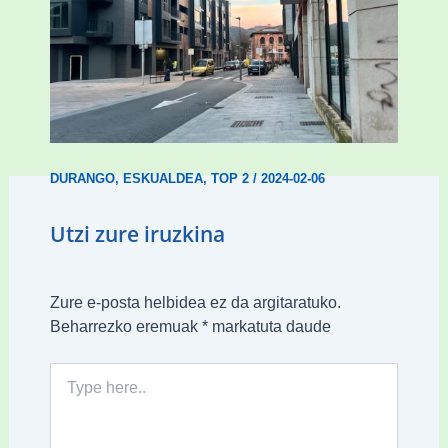
Udal etxebizitza tasatuei buruzko lehen
ordenantza izango du Durangok
DURANGO
,
ESKUALDEA
,
TOP 2
/
2024-02-06
Utzi zure iruzkina
Zure e-posta helbidea ez da argitaratuko.
Beharrezko eremuak
*
markatuta daude
Type
here..