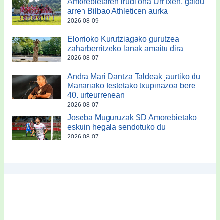
Amorebietaren irudi ona Urritxen, galdu
arren Bilbao Athleticen aurka
2026-08-09
Elorrioko Kurutziagako gurutzea
zaharberritzeko lanak amaitu dira
2026-08-07
Andra Mari Dantza Taldeak jaurtiko du
Mañariako festetako txupinazoa bere
40. urteurrenean
2026-08-07
Joseba Muguruzak SD Amorebietako
eskuin hegala sendotuko du
2026-08-07