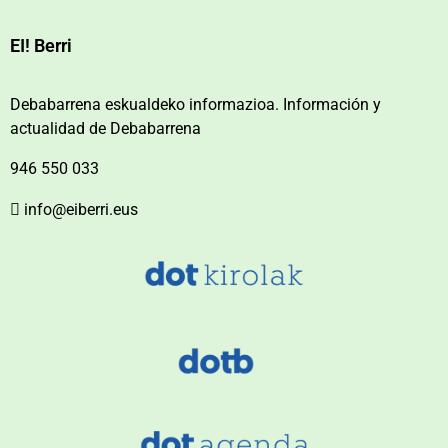
EI! Berri
Debabarrena eskualdeko informazioa. Información y
actualidad de Debabarrena
946 550 033
info@eiberri.eus