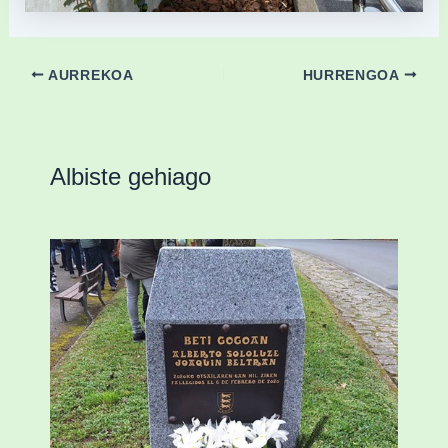
AURREKOA
HURRENGOA
Albiste gehiago
«Azkenengo 40 urteetan Zaldibar jo zuen
ingurumen-hondamendirik larriena»