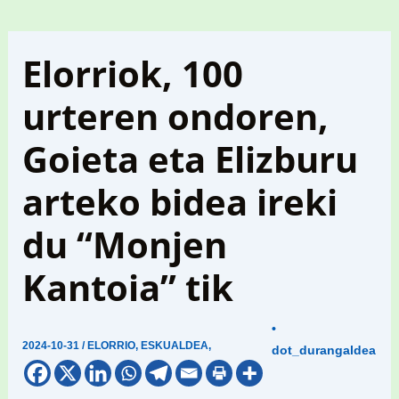
Elorriok, 100
urteren ondoren,
Goieta eta Elizburu
arteko bidea ireki
du “Monjen
Kantoia” tik
•
2024-10-31
/
ELORRIO
,
ESKUALDEA
,
dot_durangaldea