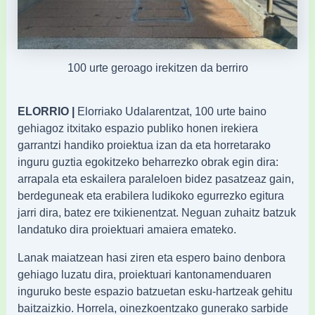
100 urte geroago irekitzen da berriro
ELORRIO |
Elorriako Udalarentzat, 100 urte baino
gehiagoz itxitako espazio publiko honen irekiera
garrantzi handiko proiektua izan da eta horretarako
inguru guztia egokitzeko beharrezko obrak egin dira:
arrapala eta eskailera paraleloen bidez pasatzeaz gain,
berdeguneak eta erabilera ludikoko egurrezko egitura
jarri dira, batez ere txikienentzat. Neguan zuhaitz batzuk
landatuko dira proiektuari amaiera emateko.
Lanak maiatzean hasi ziren eta espero baino denbora
gehiago luzatu dira, proiektuari kantonamenduaren
inguruko beste espazio batzuetan esku-hartzeak gehitu
baitzaizkio. Horrela, oinezkoentzako gunerako sarbide