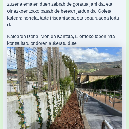
zuzena ematen duen zebrabide goratua jarri da, eta
oinezkoentzako pasabide berean jardun da, Goieta
kalean; horrela, tarte irisgarriagoa eta seguruagoa lortu
da.
Kalearen izena, Monjen Kantoia, Elorrioko toponimia
kontsultatu ondoren aukeratu dute.