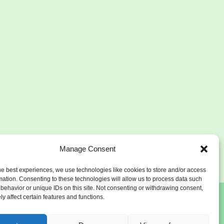
Manage Consent
he best experiences, we use technologies like cookies to store and/or access
mation. Consenting to these technologies will allow us to process data such
behavior or unique IDs on this site. Not consenting or withdrawing consent,
y affect certain features and functions.