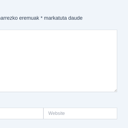
arrezko eremuak
*
markatuta daude
Website