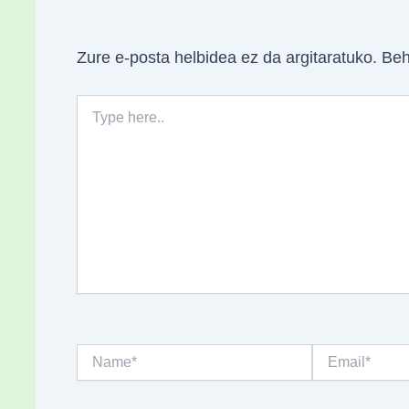
Zure e-posta helbidea ez da argitaratuko.
Beh
Type
here..
Name*
Email*