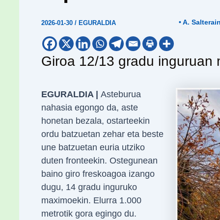
• A. Salterai
2026-01-30
/
EGURALDIA
Giroa 12/13 gradu inguruan
EGURALDIA |
Asteburua
nahasia egongo da, aste
honetan bezala, ostarteekin
ordu batzuetan zehar eta beste
une batzuetan euria utziko
duten fronteekin. Ostegunean
baino giro freskoagoa izango
dugu, 14 gradu inguruko
maximoekin. Elurra 1.000
metrotik gora egingo du.