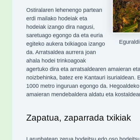
Ostiralaren lehenengo partean
erdi mailako hodeiak eta
hodeiak izango dira nagusi,
saretuago egongo da eta euria
Eguraldi
egiteko aukera txikiagoa izango
da. Arratsaldea aurrera joan
ahala hodei trinkoagoak
agertuko dira eta arratsaldearen amaieran eta
noizbehinka, batez ere Kantauri isurialdean. 
1000 metro inguruan egongo da. Hegoaldeko
amaieran mendebaldera aldatu eta kostaldean
Zapatua, zaparrada txikiak
Larunbatean zerua hodeitsu edo oso hodeits