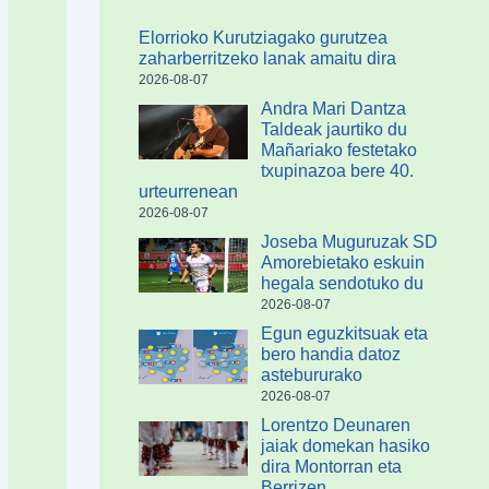
Elorrioko Kurutziagako gurutzea
zaharberritzeko lanak amaitu dira
2026-08-07
Andra Mari Dantza
Taldeak jaurtiko du
Mañariako festetako
txupinazoa bere 40.
urteurrenean
2026-08-07
Joseba Muguruzak SD
Amorebietako eskuin
hegala sendotuko du
2026-08-07
Egun eguzkitsuak eta
bero handia datoz
astebururako
2026-08-07
Lorentzo Deunaren
jaiak domekan hasiko
dira Montorran eta
Berrizen