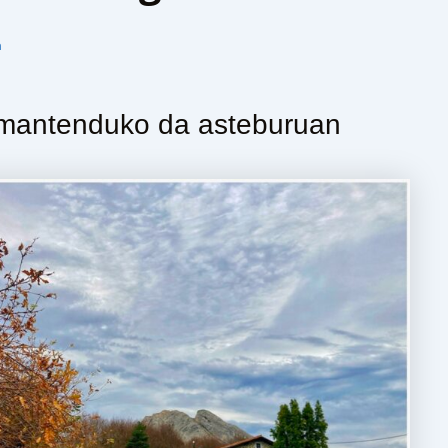
n
 mantenduko da asteburuan