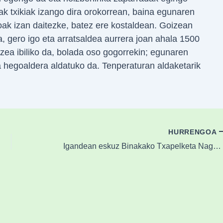
dak txikiak izango dira orokorrean, baina egunaren
ak izan daitezke, batez ere kostaldean. Goizean
, gero igo eta arratsaldea aurrera joan ahala 1500
ea ibiliko da, bolada oso gogorrekin; egunaren
 hegoaldera aldatuko da. Tenperaturan aldaketarik
HURRENGOA
Igandean eskuz Binakako Txapelketa Nagusia jokatuko da Durangon