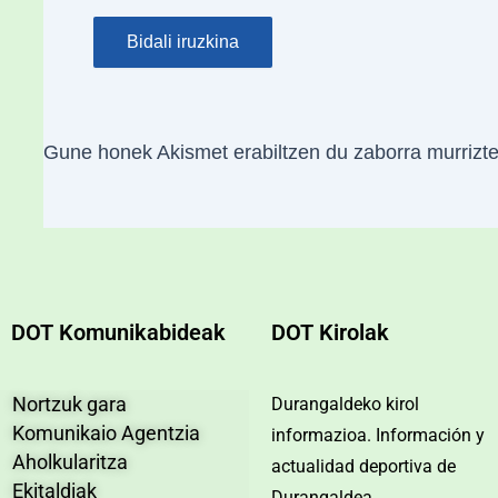
Gune honek Akismet erabiltzen du zaborra murrizt
DOT Komunikabideak
DOT Kirolak
Nortzuk gara
Durangaldeko kirol
Komunikaio Agentzia
informazioa. Información y
Aholkularitza
actualidad deportiva de
Ekitaldiak
Durangaldea