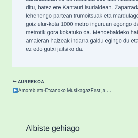
ditu, batez ere Kantauri isurialdean. Zaparra
lehenengo partean trumoitsuak eta mardulago
goiz elur-kota 1000 metro inguruan egongo da
metrotik gora kokatuko da. Mendebaldeko haiz
amaieran haizeak indarra galdu egingo du eta
ez edo gutxi jaitsiko da.
AURREKOA
Amorebieta-Etxanoko MusikagazFest jaialdia
Albiste gehiago