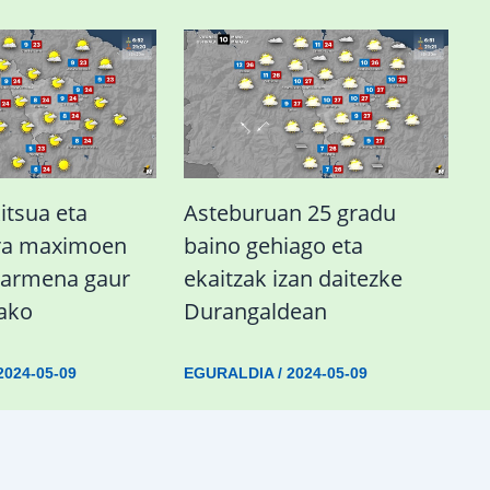
itsua eta
Asteburuan 25 gradu
ra maximoen
baino gehiago eta
barmena gaur
ekaitzak izan daitezke
ako
Durangaldean
2024-05-09
EGURALDIA
/
2024-05-09