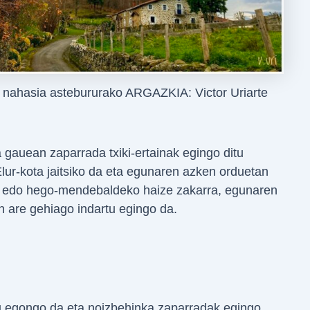
 nahasia astebururako ARGAZKIA: Victor Uriarte
 gauean zaparrada txiki-ertainak egingo ditu
Elur-kota jaitsiko da eta egunaren azken orduetan
 edo hego-mendebaldeko haize zakarra, egunaren
 are gehiago indartu egingo da.
u egongo da eta noizbehinka zaparradak egingo