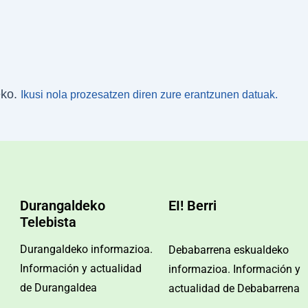
eko.
Ikusi nola prozesatzen diren zure erantzunen datuak.
Durangaldeko
EI! Berri
Telebista
Durangaldeko informazioa.
Debabarrena eskualdeko
Información y actualidad
informazioa. Información y
de Durangaldea
actualidad de Debabarrena