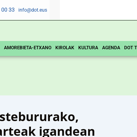
5 00 33
info@dot.eus
AMOREBIETA-ETXANO
KIROLAK
KULTURA
AGENDA
DOT T
astebururako,
arteak igandean