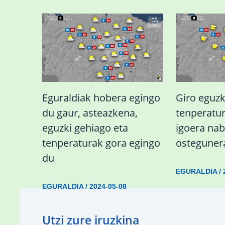
Eguraldiak hobera egingo
Giro eguzk
du gaur, asteazkena,
tenperatu
eguzki gehiago eta
igoera na
tenperaturak gora egingo
osteguner
du
EGURALDIA
/
EGURALDIA
/
2024-05-08
Utzi zure iruzkina