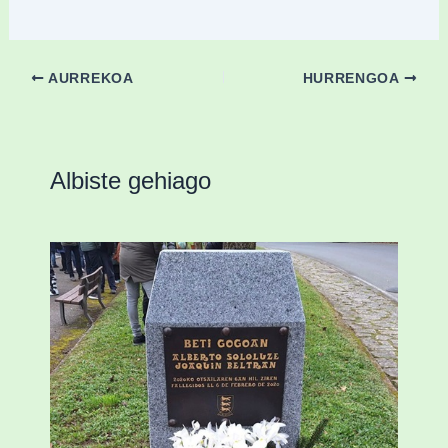
AURREKOA
HURRENGOA
Albiste gehiago
«Azkenengo 40 urteetan Zaldibar jo zuen
ingurumen-hondamendirik larriena»