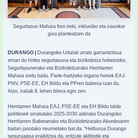
Segurtasun Mahaia foro ireki, inklusibo eta iraunkor
gisa planteatzen da
DURANGO |
Durangoko Udalak urrats garrantzitsua
eman du hiriko segurtasuna eta bizikidetza hobetzeko,
Segurtasunerako eta Bizikidetzarako Herritarren
Mahaia sortu baitu. Parte-hartzeko organo honek EAJ-
PNV, PSE-EE, EH Bildu eta PPren babesa izan du.
Atzo, irailak 8, lehen bilera egin zen.
Herritarren Mahaia EAJ, PSE-EE eta EH Bildu talde
politikoek sinatutako 2025-2030 aldirako Durangoko
Herritarren Babeserako eta Bizikidetzarako Akordioaren
baitan jasotako neurrietako bat da. “Helburua Durango
seguruagoa eraikitzea da, entzute aktibotik eta