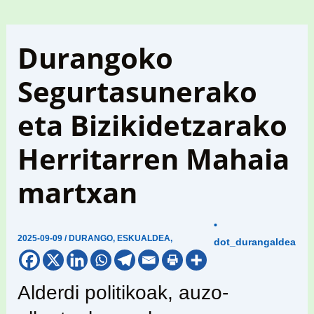
Durangoko
Segurtasunerako
eta Bizikidetzarako
Herritarren Mahaia
martxan
•
2025-09-09
/
DURANGO
,
ESKUALDEA
,
dot_durangaldea
Alderdi politikoak, auzo-