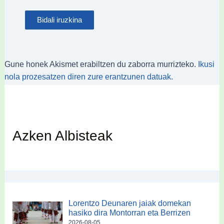
Gune honek Akismet erabiltzen du zaborra murrizteko.
Ikusi
nola prozesatzen diren zure erantzunen datuak.
Azken Albisteak
Lorentzo Deunaren jaiak domekan
hasiko dira Montorran eta Berrizen
2026-08-05