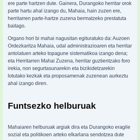
ere parte hartzen dute. Gainera, Durangoko herritar orok
parte hartu ahal izango du, Mahaia, hain zuzen ere,
herritarren parte-hartze zuzena bermatzeko prestatuta
baitago.
Organo hori bi mahai nagusitan egituratuko da: Auzoen
Ordezkaritza Mahaia, udal administrazioaren eta herritar
antolatuen arteko topagune sistematikoa izango dena;
eta Herritarren Mahai Zuzena, herritar guztientzako foro
irekia, non segurtasunarekin eta bizikidetzarekin
lotutako kezkak eta proposamenak zuzenean aurkeztu
ahal izango diren.
Funtsezko helburuak
Mahaiaren helburuak argiak dira eta Durangoko eragile
sozial eta politikoen arteko elkarlana sendotzea dute