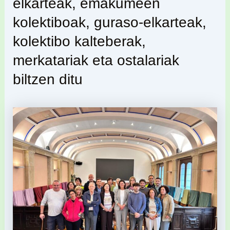
elkarteak, emakumeen
kolektiboak, guraso-elkarteak,
kolektibo kalteberak,
merkatariak eta ostalariak
biltzen ditu