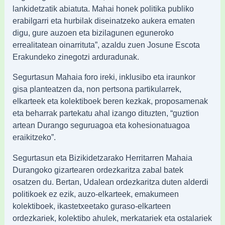
lankidetzatik abiatuta. Mahai honek politika publiko
erabilgarri eta hurbilak diseinatzeko aukera ematen
digu, gure auzoen eta bizilagunen eguneroko
errealitatean oinarrituta”, azaldu zuen Josune Escota
Erakundeko zinegotzi arduradunak.
Segurtasun Mahaia foro ireki, inklusibo eta iraunkor
gisa planteatzen da, non pertsona partikularrek,
elkarteek eta kolektiboek beren kezkak, proposamenak
eta beharrak partekatu ahal izango dituzten, “guztion
artean Durango seguruagoa eta kohesionatuagoa
eraikitzeko”.
Segurtasun eta Bizikidetzarako Herritarren Mahaia
Durangoko gizartearen ordezkaritza zabal batek
osatzen du. Bertan, Udalean ordezkaritza duten alderdi
politikoek ez ezik, auzo-elkarteek, emakumeen
kolektiboek, ikastetxeetako guraso-elkarteen
ordezkariek, kolektibo ahulek, merkatariek eta ostalariek