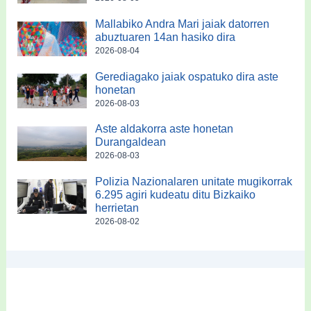
Mallabiko Andra Mari jaiak datorren
abuztuaren 14an hasiko dira
2026-08-04
Gerediagako jaiak ospatuko dira aste
honetan
2026-08-03
Aste aldakorra aste honetan
Durangaldean
2026-08-03
Polizia Nazionalaren unitate mugikorrak
6.295 agiri kudeatu ditu Bizkaiko
herrietan
2026-08-02