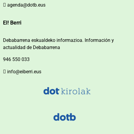
agenda@dotb.eus
EI! Berri
Debabarrena eskualdeko informazioa. Información y
actualidad de Debabarrena
946 550 033
info@eiberri.eus