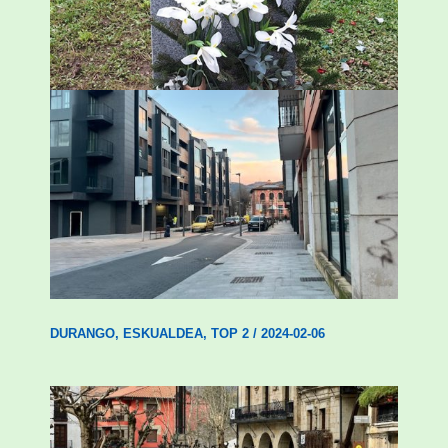
ESKUALDEA
,
ZALDIBAR
/
2024-02-06
Udal etxebizitza tasatuei buruzko lehen
ordenantza izango du Durangok
DURANGO
,
ESKUALDEA
,
TOP 2
/
2024-02-06