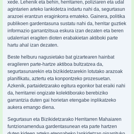
xede. Lehenik eta behin, herritarren, poliziaren eta udal
agintarien arteko lankidetza indartu nahi da, segurtasun
arazoei erantzun eraginkorra emateko. Gainera, politika
publikoen gardentasuna sustatu nahi da, herritar guztiek
informazio garrantzitsua eskura izan dezaten eta beren
udalerriari eragiten dioten erabakietan aktiboki parte
hartu ahal izan dezaten.
Beste helburu nagusietako bat gizartearen hainbat
eragileren parte-hartze aktiboa bultzatzea da,
segurtasunarekin eta bizikidetzarekin lotutako arazoak
planifikatu, aztertu eta konpontzeko prozesuetan.
Azkenik, partaidetzarako egitura egonkor bat eraiki nahi
da, herritarrei ongizate kolektiborako berebiziko
garrantzia duten gai horietan etengabe inplikatzeko
aukera emango diena.
Segurtasun eta Bizikidetzarako Herritarren Mahaiaren
funtzionamendua gardentasunean eta parte hartzen
duten kideen arteko etengabeko lankidetzan oinarrituko