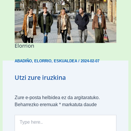
Mankomunitateko gizarte-langileak
presentzia indartu du Abadiñon eta
Elorrion
ABADIÑO
,
ELORRIO
,
ESKUALDEA
/
2024-02-07
Utzi zure iruzkina
Zure e-posta helbidea ez da argitaratuko.
Beharrezko eremuak
*
markatuta daude
Type
here..