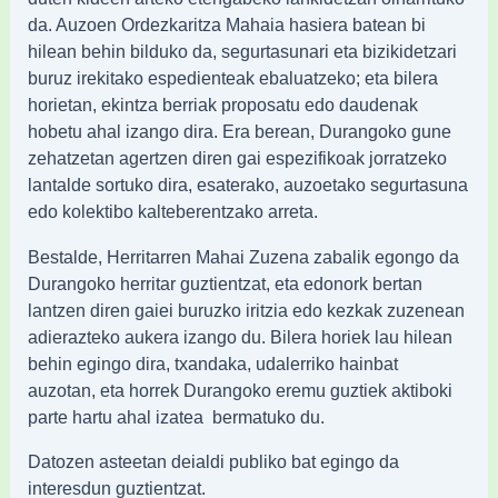
da. Auzoen Ordezkaritza Mahaia hasiera batean bi
hilean behin bilduko da, segurtasunari eta bizikidetzari
buruz irekitako espedienteak ebaluatzeko; eta bilera
horietan, ekintza berriak proposatu edo daudenak
hobetu ahal izango dira. Era berean, Durangoko gune
zehatzetan agertzen diren gai espezifikoak jorratzeko
lantalde sortuko dira, esaterako, auzoetako segurtasuna
edo kolektibo kalteberentzako arreta.
Bestalde, Herritarren Mahai Zuzena zabalik egongo da
Durangoko herritar guztientzat, eta edonork bertan
lantzen diren gaiei buruzko iritzia edo kezkak zuzenean
adierazteko aukera izango du. Bilera horiek lau hilean
behin egingo dira, txandaka, udalerriko hainbat
auzotan, eta horrek Durangoko eremu guztiek aktiboki
parte hartu ahal izatea bermatuko du.
Datozen asteetan deialdi publiko bat egingo da
interesdun guztientzat.