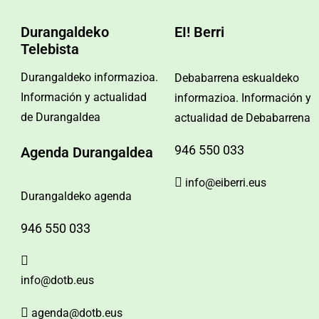
Durangaldeko
EI! Berri
Telebista
Durangaldeko informazioa.
Debabarrena eskualdeko
Información y actualidad
informazioa. Información y
de Durangaldea
actualidad de Debabarrena
946 550 033
Agenda Durangaldea
info@eiberri.eus
Durangaldeko agenda
946 550 033
info@dotb.eus
agenda@dotb.eus