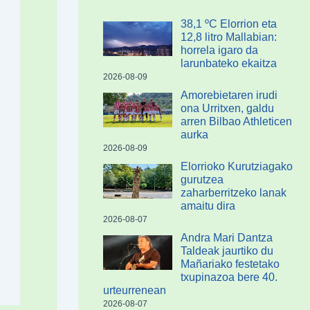
38,1 ºC Elorrion eta
12,8 litro Mallabian:
horrela igaro da
larunbateko ekaitza
2026-08-09
Amorebietaren irudi
ona Urritxen, galdu
arren Bilbao Athleticen
aurka
2026-08-09
Elorrioko Kurutziagako
gurutzea
zaharberritzeko lanak
amaitu dira
2026-08-07
Andra Mari Dantza
Taldeak jaurtiko du
Mañariako festetako
txupinazoa bere 40.
urteurrenean
2026-08-07