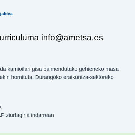
galdea
 curriculuma info@ametsa.es
da kamioilari gisa baimendutako gehieneko masa
rekin hornituta, Durangoko eraikuntza-sektoreko
k
 ziurtagiria indarrean