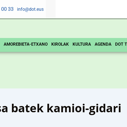
5 00 33
info@dot.eus
AMOREBIETA-ETXANO
KIROLAK
KULTURA
AGENDA
DOT T
 batek kamioi-gidari