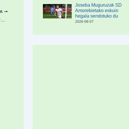
Joseba Muguruzak SD
Amorebietako eskuin
OA
hegala sendotuko du
Azaroaren 25ean eta 26an izango da DA! PRO topaketaren edizioa berria Durangon
2026-08-07