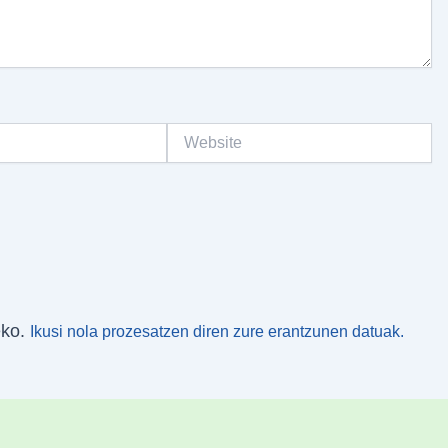
Website
eko.
Ikusi nola prozesatzen diren zure erantzunen datuak.