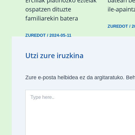
Ercillak platinozko ezteiak
batean be
ospatzen dituzte
ile-apaintz
familiarekin batera
ZUREDOT
/
2
ZUREDOT
/
2024-05-11
Utzi zure iruzkina
Zure e-posta helbidea ez da argitaratuko.
Beh
Type
here..