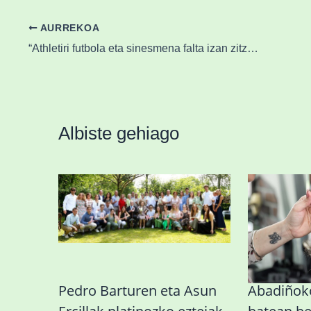
AURREKOA
“Athletiri futbola eta sinesmena falta izan zitzaizkion berriro Anoetan”
Albiste gehiago
Pedro Barturen eta Asun
Abadiñoko