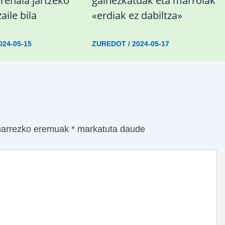
rehala jartzeko
gainezkatuak eta marroiak
aile bila
«erdiak ez dabiltza»
024-05-15
ZUREDOT
/
2024-05-17
arrezko eremuak
*
markatuta daude