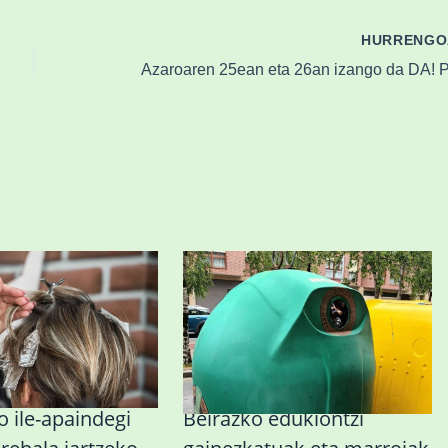
HURRENG
 ile-apaindegi
Beirazko edukiontzi