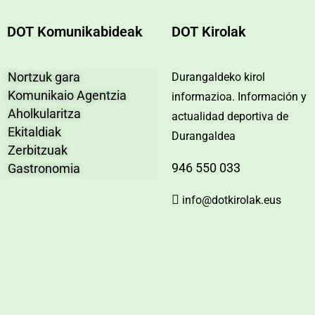
DOT Komunikabideak
DOT Kirolak
Nortzuk gara
Durangaldeko kirol
Komunikaio Agentzia
informazioa. Información y
Aholkularitza
actualidad deportiva de
Ekitaldiak
Durangaldea
Zerbitzuak
946 550 033
Gastronomia
info@dotkirolak.eus