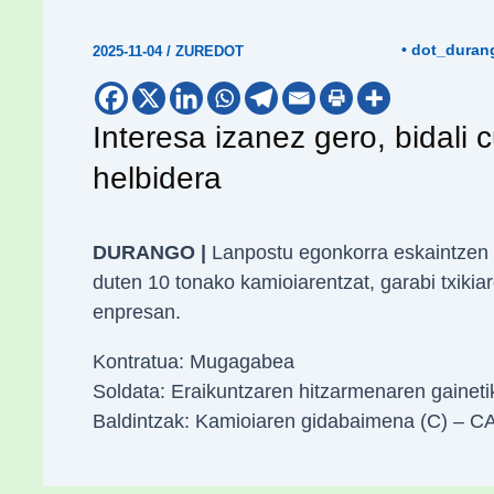
• dot_duran
2025-11-04
/
ZUREDOT
Interesa izanez gero, bidali
helbidera
DURANGO |
Lanpostu egonkorra eskaintzen 
duten 10 tonako kamioiarentzat, garabi txikia
enpresan.
Kontratua: Mugagabea
Soldata: Eraikuntzaren hitzarmenaren gaineti
Baldintzak: Kamioiaren gidabaimena (C) – CAP