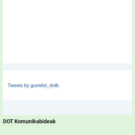
Tweets by guredot_dotb
DOT Komunikabideak