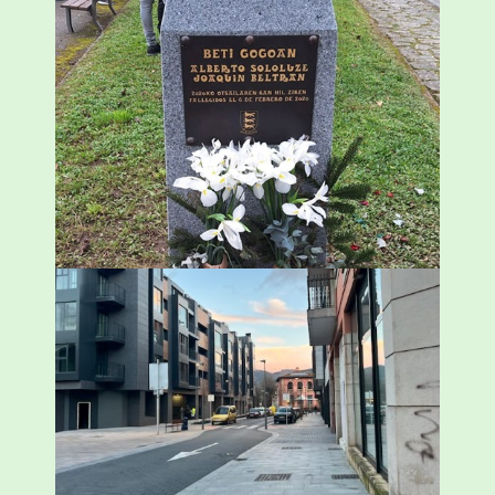
«Azkenengo 40 urteetan Zaldibar jo zuen
ingurumen-hondamendirik larriena»
ESKUALDEA
,
ZALDIBAR
/
2024-02-06
Udal etxebizitza tasatuei buruzko lehen
ordenantza izango du Durangok