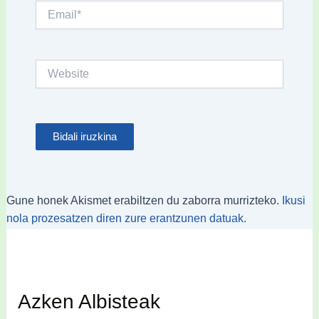
Email*
Website
Gune honek Akismet erabiltzen du zaborra murrizteko.
Ikusi
nola prozesatzen diren zure erantzunen datuak.
Azken Albisteak