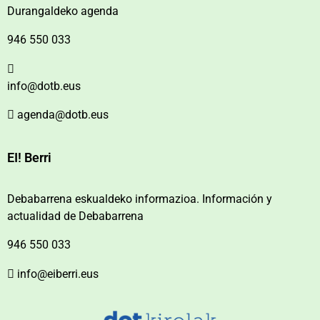
Durangaldeko agenda
946 550 033
info@dotb.eus
agenda@dotb.eus
EI! Berri
Debabarrena eskualdeko informazioa. Información y
actualidad de Debabarrena
946 550 033
info@eiberri.eus