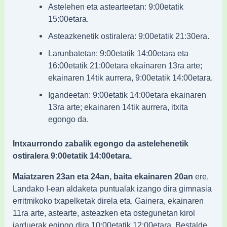
Astelehen eta astearteetan: 9:00etatik
15:00etara.
Asteazkenetik ostiralera: 9:00etatik 21:30era.
Larunbatetan: 9:00etatik 14:00etara eta
16:00etatik 21:00etara ekainaren 13ra arte;
ekainaren 14tik aurrera, 9:00etatik 14:00etara.
Igandeetan: 9:00etatik 14:00etara ekainaren
13ra arte; ekainaren 14tik aurrera, itxita
egongo da.
Intxaurrondo zabalik egongo da astelehenetik
ostiralera 9:00etatik 14:00etara.
Maiatzaren 23an eta 24an, baita ekainaren 20an
ere,
Landako I-ean aldaketa puntualak izango dira gimnasia
erritmikoko txapelketak direla eta. Gainera, ekainaren
11ra arte, astearte, asteazken eta ostegunetan kirol
jarduerak egingo dira 10:00etatik 12:00etara. Bestalde,