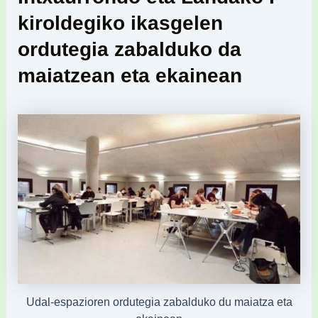
kiroldegiko ikasgelen
ordutegia zabalduko da
maiatzean eta ekainean
Udal-espazioren ordutegia zabalduko du maiatza eta