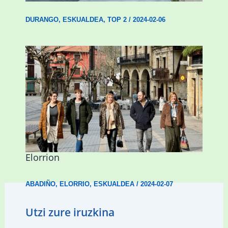
DURANGO
,
ESKUALDEA
,
TOP 2
/
2024-02-06
Mankomunitateko gizarte-langileak
presentzia indartu du Abadiñon eta
Elorrion
ABADIÑO
,
ELORRIO
,
ESKUALDEA
/
2024-02-07
Utzi zure iruzkina