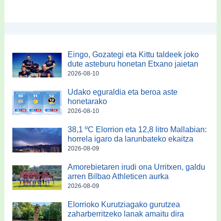
Eingo, Gozategi eta Kittu taldeek joko
dute asteburu honetan Etxano jaietan
2026-08-10
Udako eguraldia eta beroa aste
honetarako
2026-08-10
38,1 ºC Elorrion eta 12,8 litro Mallabian:
horrela igaro da larunbateko ekaitza
2026-08-09
Amorebietaren irudi ona Urritxen, galdu
arren Bilbao Athleticen aurka
2026-08-09
Elorrioko Kurutziagako gurutzea
zaharberritzeko lanak amaitu dira