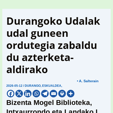
Durangoko Udalak
udal guneen
ordutegia zabaldu
du azterketa-
aldirako
• A. Salterain
2026-05-12
/
DURANGO
,
ESKUALDEA
,
Bizenta Mogel Biblioteka,
Intxaurrondo eta Landako I