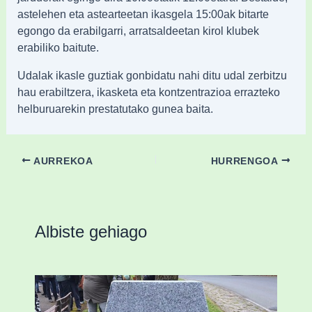
astelehen eta astearteetan ikasgela 15:00ak bitarte
egongo da erabilgarri, arratsaldeetan kirol klubek
erabiliko baitute.
Udalak ikasle guztiak gonbidatu nahi ditu udal zerbitzu
hau erabiltzera, ikasketa eta kontzentrazioa errazteko
helburuarekin prestatutako gunea baita.
AURREKOA
HURRENGOA
Albiste gehiago