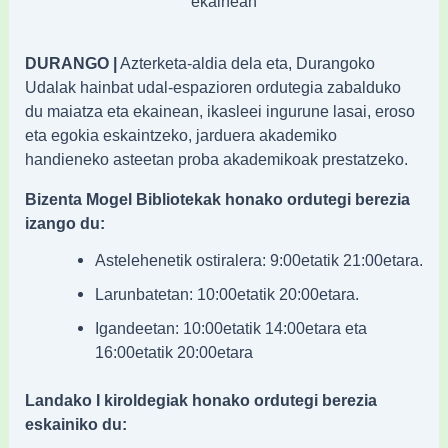
ekainean
DURANGO |
Azterketa-aldia dela eta, Durangoko
Udalak hainbat udal-espazioren ordutegia zabalduko
du maiatza eta ekainean, ikasleei ingurune lasai, eroso
eta egokia eskaintzeko, jarduera akademiko
handieneko asteetan proba akademikoak prestatzeko.
Bizenta Mogel Bibliotekak honako ordutegi berezia
izango du:
Astelehenetik ostiralera: 9:00etatik 21:00etara.
Larunbatetan: 10:00etatik 20:00etara.
Igandeetan: 10:00etatik 14:00etara eta
16:00etatik 20:00etara
Landako I kiroldegiak honako ordutegi berezia
eskainiko du: