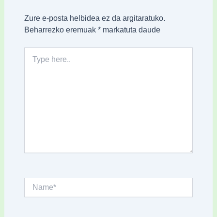
Zure e-posta helbidea ez da argitaratuko.
Beharrezko eremuak
*
markatuta daude
Type
here..
Name*