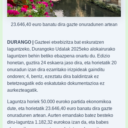
23.646,40 euro banatu dira gazte onuradunen artean
DURANGO |
Gazteei etxebizitza bat eskuratzen
laguntzeko, Durangoko Udalak 2025eko alokairurako
laguntzen behin betiko ebazpena onartu du. Edizio
honetan, guztira 24 eskaera jaso dira, eta horietatik 20
onuradun izan dira ezarritako irizpideak gainditu
ondoren; 4, berriz, ezeztatu dira baldintzak ez
betetzeagatik edo eskatutako dokumentazioa ez
aurkezteagatik.
Laguntza horiek 50.000 euroko partida ekonomikoa
dute, eta horietatik 23.646,40 euro banatu dira gazte
onuradunen artean. Aurten emandako batez besteko
diru-laguntza 1.182,32 eurokoa izan da, eta babes