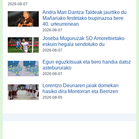
2026-08-07
Andra Mari Dantza Taldeak jaurtiko du
Mañariako festetako txupinazoa bere
40. urteurrenean
2026-08-07
Joseba Muguruzak SD Amorebietako
eskuin hegala sendotuko du
2026-08-07
Egun eguzkitsuak eta bero handia datoz
astebururako
2026-08-07
Lorentzo Deunaren jaiak domekan
hasiko dira Montorran eta Berrizen
2026-08-05