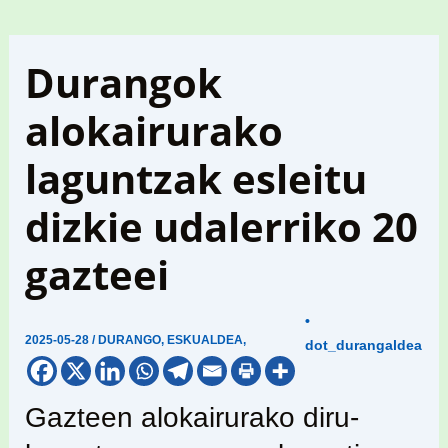
Durangok
alokairurako
laguntzak esleitu
dizkie udalerriko 20
gazteei
•
2025-05-28
/
DURANGO
,
ESKUALDEA
,
dot_durangaldea
Gazteen alokairurako diru-