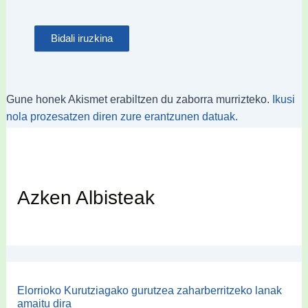
Gune honek Akismet erabiltzen du zaborra murrizteko.
Ikusi
nola prozesatzen diren zure erantzunen datuak.
Azken Albisteak
Elorrioko Kurutziagako gurutzea zaharberritzeko lanak
amaitu dira