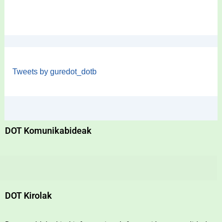
Tweets by guredot_dotb
DOT Komunikabideak
DOT Kirolak