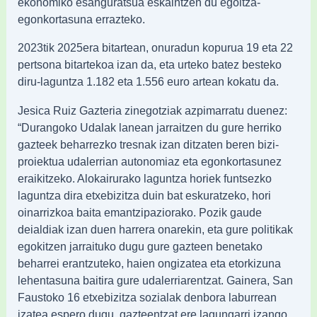
ekonomiko esanguratsua eskaintzen du egoitza-
egonkortasuna errazteko.
2023tik 2025era bitartean, onuradun kopurua 19 eta 22
pertsona bitartekoa izan da, eta urteko batez besteko
diru-laguntza 1.182 eta 1.556 euro artean kokatu da.
Jesica Ruiz Gazteria zinegotziak azpimarratu duenez:
“Durangoko Udalak lanean jarraitzen du gure herriko
gazteek beharrezko tresnak izan ditzaten beren bizi-
proiektua udalerrian autonomiaz eta egonkortasunez
eraikitzeko. Alokairurako laguntza horiek funtsezko
laguntza dira etxebizitza duin bat eskuratzeko, hori
oinarrizkoa baita emantzipaziorako. Pozik gaude
deialdiak izan duen harrera onarekin, eta gure politikak
egokitzen jarraituko dugu gure gazteen benetako
beharrei erantzuteko, haien ongizatea eta etorkizuna
lehentasuna baitira gure udalerriarentzat. Gainera, San
Faustoko 16 etxebizitza sozialak denbora laburrean
izatea espero dugu, gazteentzat ere lagungarri izango