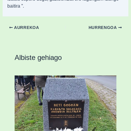
baitira ”.
AURREKOA
HURRENGOA
Albiste gehiago
«Azkenengo 40 urteetan Zaldibar jo zuen