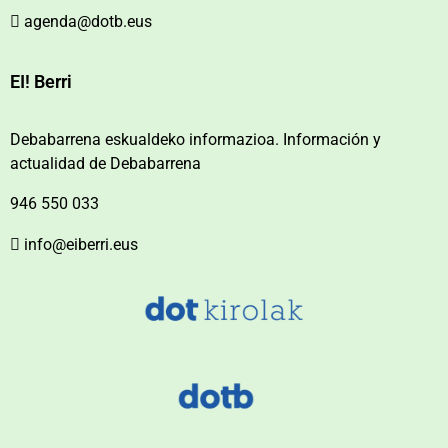
agenda@dotb.eus
EI! Berri
Debabarrena eskualdeko informazioa. Información y
actualidad de Debabarrena
946 550 033
info@eiberri.eus