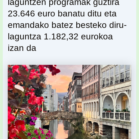
laguntzen programak guztira
23.646 euro banatu ditu eta
emandako batez besteko diru-
laguntza 1.182,32 eurokoa
izan da