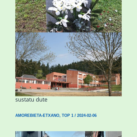
ingurumen-hondamendirik larriena»
ESKUALDEA
,
ZALDIBAR
/
2024-02-06
Amorebietak eta Eusko Jaurlaritzak
Urritxen institutu berri bat eraikitzea
sustatu dute
AMOREBIETA-ETXANO
,
TOP 1
/
2024-02-06