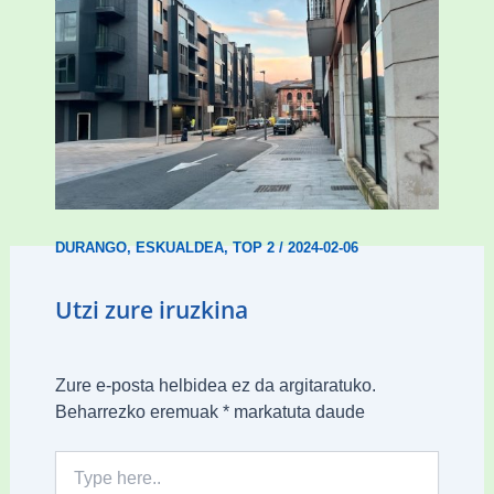
Udal etxebizitza tasatuei buruzko lehen
ordenantza izango du Durangok
DURANGO
,
ESKUALDEA
,
TOP 2
/
2024-02-06
Utzi zure iruzkina
Zure e-posta helbidea ez da argitaratuko.
Beharrezko eremuak
*
markatuta daude
Type
here..