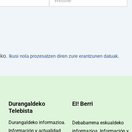
eko.
Ikusi nola prozesatzen diren zure erantzunen datuak.
Durangaldeko
EI! Berri
Telebista
Durangaldeko informazioa.
Debabarrena eskualdeko
Información y actualidad
informazioa. Información y