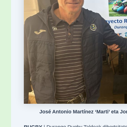
José Antonio Martínez ‘Marti’ eta Jo
RUGBY
| Durango Rugby Taldeak dibertsitate