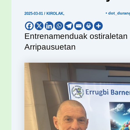
• dot_duran
2025-03-01
/
KIROLAK
,
Entrenamenduak ostiraletan 
Arripausuetan