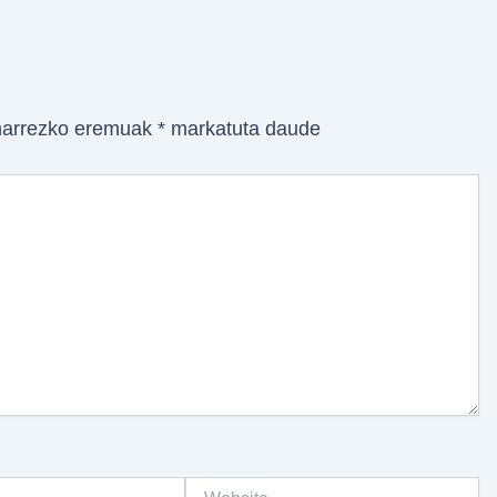
arrezko eremuak
*
markatuta daude
Website