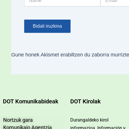
Gune honek Akismet erabiltzen du zaborra murrizt
DOT Komunikabideak
DOT Kirolak
Nortzuk gara
Durangaldeko kirol
Komunikaio Agentzia
informazioa. Información y