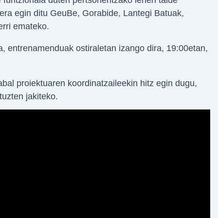
ilera egin ditu GeuBe, Gorabide, Lantegi Batuak,
erri emateko.
a, entrenamenduak ostiraletan izango dira, 19:00etan,
bal proiektuaren koordinatzaileekin hitz egin dugu,
uzten jakiteko.