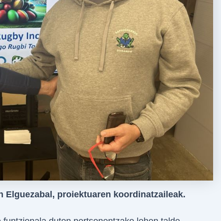
n Elguezabal, proiektuaren koordinatzaileak.
 funtzionala duten pertsonentzako lehen talde