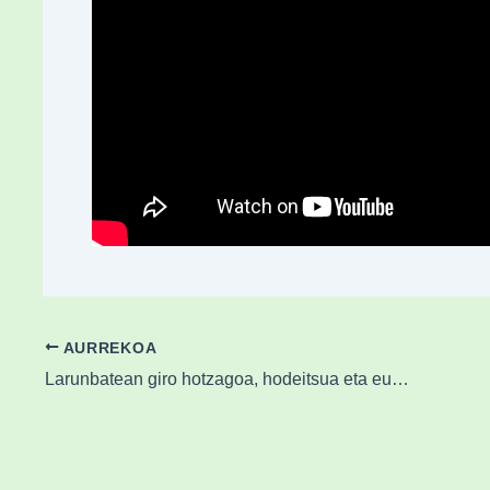
AURREKOA
Larunbatean giro hotzagoa, hodeitsua eta euri apur bat gauean