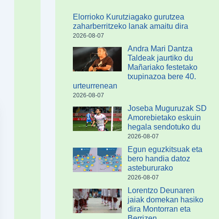
Elorrioko Kurutziagako gurutzea
zaharberritzeko lanak amaitu dira
2026-08-07
Andra Mari Dantza
Taldeak jaurtiko du
Mañariako festetako
txupinazoa bere 40.
urteurrenean
2026-08-07
Joseba Muguruzak SD
Amorebietako eskuin
hegala sendotuko du
2026-08-07
Egun eguzkitsuak eta
bero handia datoz
astebururako
2026-08-07
Lorentzo Deunaren
jaiak domekan hasiko
dira Montorran eta
Berrizen