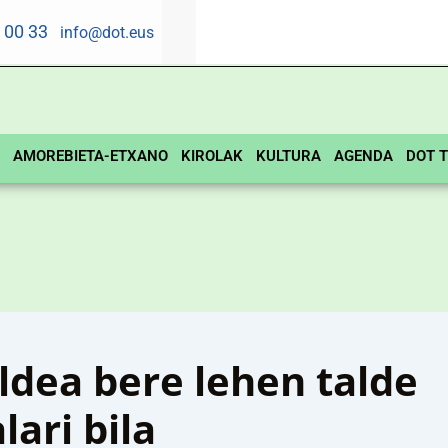
5 00 33
info@dot.eus
AMOREBIETA-ETXANO
KIROLAK
KULTURA
AGENDA
DOT T
dea bere lehen talde
lari bila