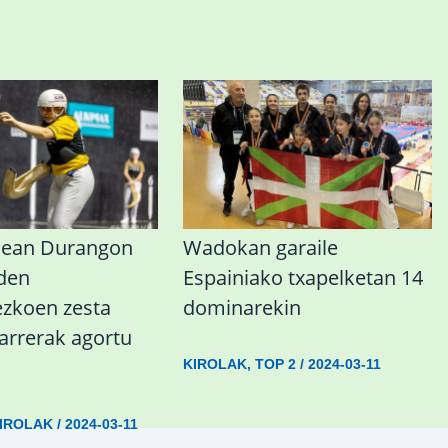
nean Durangon
Wadokan garaile
 den
Espainiako txapelketan 14
koen zesta
dominarekin
sarrerak agortu
KIROLAK
,
TOP 2
/
2024-03-11
IROLAK
/
2024-03-11