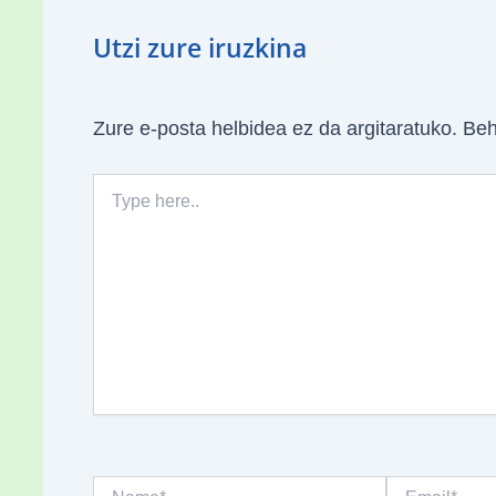
Utzi zure iruzkina
Zure e-posta helbidea ez da argitaratuko.
Beh
Type
here..
Name*
Email*