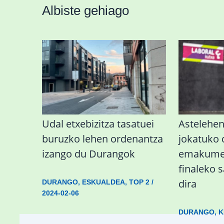
Albiste gehiago
Udal etxebizitza tasatuei
Astelehe
buruzko lehen ordenantza
jokatuko
izango du Durangok
emakumez
finaleko 
dira
DURANGO
,
ESKUALDEA
,
TOP 2
/
2024-02-06
DURANGO
,
K