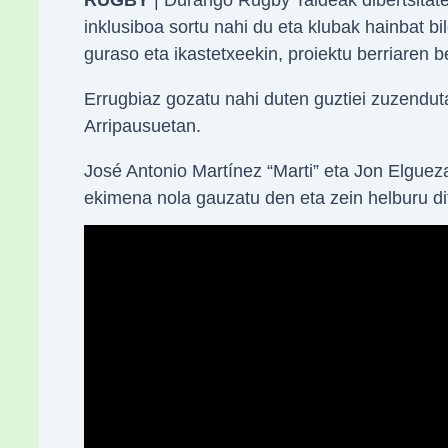
inklusiboa sortu nahi du eta klubak hainbat b
guraso eta ikastetxeekin, proiektu berriaren b
Errugbiaz gozatu nahi duten guztiei zuzendut
Arripausuetan.
José Antonio Martínez “Marti” eta Jon Elgueza
ekimena nola gauzatu den eta zein helburu dit