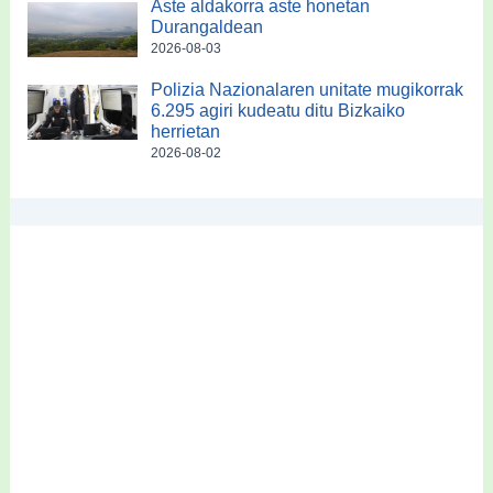
Aste aldakorra aste honetan
Durangaldean
2026-08-03
Polizia Nazionalaren unitate mugikorrak
6.295 agiri kudeatu ditu Bizkaiko
herrietan
2026-08-02