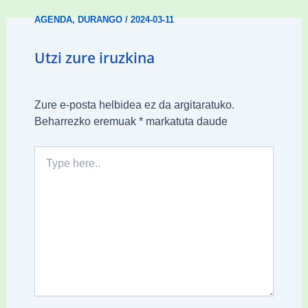
AGENDA
,
DURANGO
/
2024-03-11
Utzi zure iruzkina
Zure e-posta helbidea ez da argitaratuko.
Beharrezko eremuak
*
markatuta daude
Type
here..