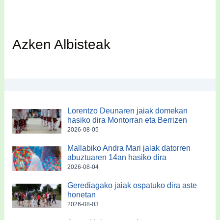
Azken Albisteak
Lorentzo Deunaren jaiak domekan
hasiko dira Montorran eta Berrizen
2026-08-05
Mallabiko Andra Mari jaiak datorren
abuztuaren 14an hasiko dira
2026-08-04
Gerediagako jaiak ospatuko dira aste
honetan
2026-08-03