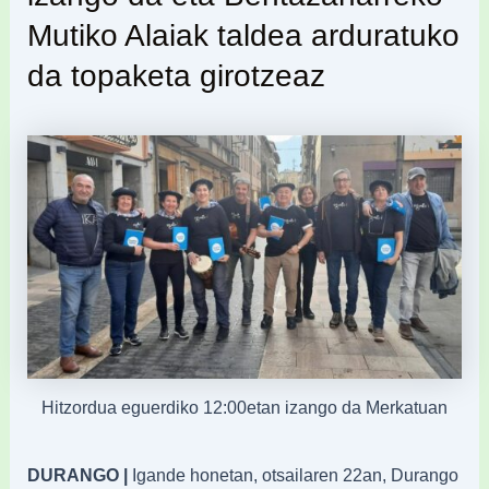
Mutiko Alaiak taldea arduratuko
da topaketa girotzeaz
Hitzordua eguerdiko 12:00etan izango da Merkatuan
DURANGO |
Igande honetan, otsailaren 22an, Durango