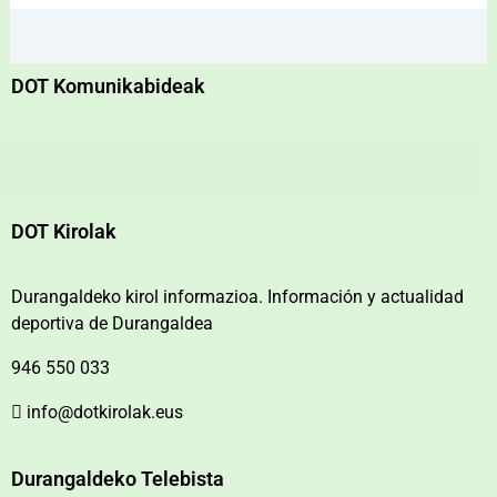
DOT Komunikabideak
DOT Kirolak
Durangaldeko kirol informazioa. Información y actualidad
deportiva de Durangaldea
946 550 033
info@dotkirolak.eus
Durangaldeko Telebista