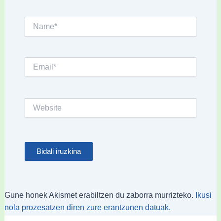
Name*
Email*
Website
Gune honek Akismet erabiltzen du zaborra murrizteko.
Ikusi
nola prozesatzen diren zure erantzunen datuak.