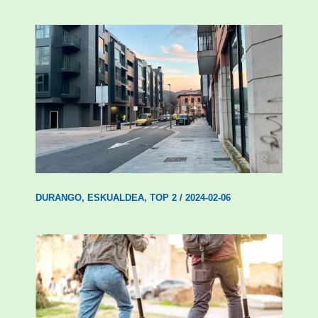
Udal etxebizitza tasatuei buruzko lehen
ordenantza izango du Durangok
DURANGO
,
ESKUALDEA
,
TOP 2
/
2024-02-06