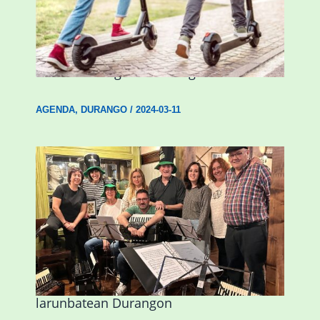
Ostegun honetan “Oinezko
Nagusientzako Bide Segurtasuna”
hitzaldia izango da Durangon
AGENDA
,
DURANGO
/
2024-03-11
Herri Maite akordeoi taldeak S. Patrick
Irlandako patroia ospatuko du
larunbatean Durangon