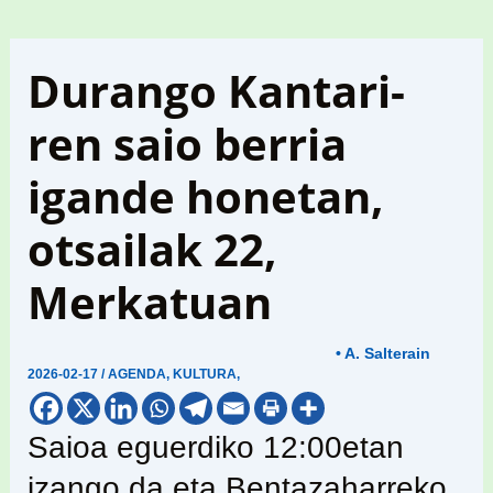
Durango Kantari-
ren saio berria
igande honetan,
otsailak 22,
Merkatuan
• A. Salterain
2026-02-17
/
AGENDA
,
KULTURA
,
Saioa eguerdiko 12:00etan
izango da eta Bentazaharreko