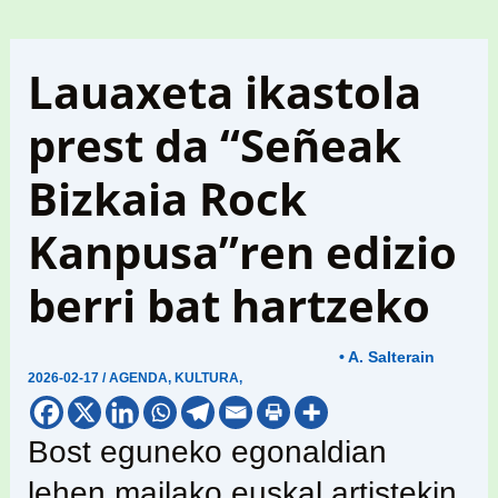
Lauaxeta ikastola
prest da “Señeak
Bizkaia Rock
Kanpusa”ren edizio
berri bat hartzeko
• A. Salterain
2026-02-17
/
AGENDA
,
KULTURA
,
Bost eguneko egonaldian
lehen mailako euskal artistekin