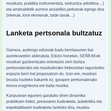
musikala, praktika instrumentala, sorkuntza artistikoa…)
eta arratsaldetik aurrera aisialdiko jarduerak egingo dira
(irteerak, kirol ekimenak, talde lanak…)
Lanketa pertsonala bultzatuz
Gainera, aurtengo edizioak badu berritasunen bat
aurrekoarekin alderatuta. Edizio honetan, SEÑEAKek
musikari gazteentzako orientazio zein bizitza
pertsonalerako eta musikalerako trebezietan laguntzeko
espazio berri bat proposatzen du. Izan ere, musikari
bezala hazteko bakarrik ez, garapen pertsonalerako
tresna eraginkorra ere baita musika.
Kanpusean egunero garatuko diren dinamika
praktikoen bidez, presioaren kudeaketa, autokritika eta
espektatibaren kudeaketa landuko dira, musika-