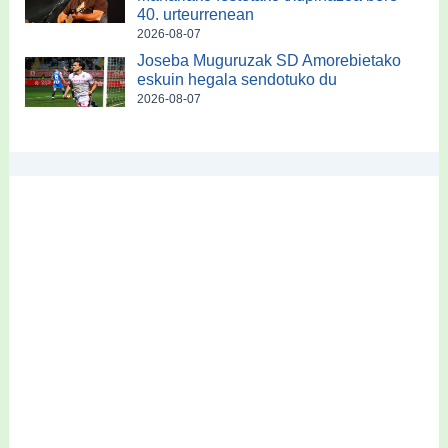
40. urteurrenean
2026-08-07
Joseba Muguruzak SD Amorebietako
eskuin hegala sendotuko du
2026-08-07