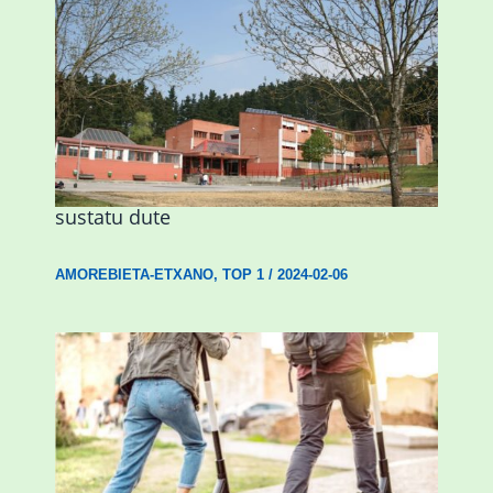
Amorebietak eta Eusko Jaurlaritzak
Urritxen institutu berri bat eraikitzea
sustatu dute
AMOREBIETA-ETXANO
,
TOP 1
/
2024-02-06