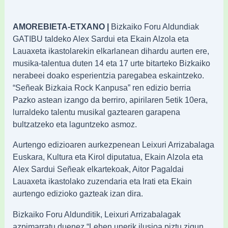
AMOREBIETA-ETXANO |
Bizkaiko Foru Aldundiak
GATIBU taldeko Alex Sardui eta Ekain Alzola eta
Lauaxeta ikastolarekin elkarlanean dihardu aurten ere,
musika-talentua duten 14 eta 17 urte bitarteko Bizkaiko
nerabeei doako esperientzia paregabea eskaintzeko.
“Señeak Bizkaia Rock Kanpusa” ren edizio berria
Pazko astean izango da berriro, apirilaren 5etik 10era,
lurraldeko talentu musikal gaztearen garapena
bultzatzeko eta laguntzeko asmoz.
Aurtengo edizioaren aurkezpenean Leixuri Arrizabalaga
Euskara, Kultura eta Kirol diputatua, Ekain Alzola eta
Alex Sardui Señeak elkartekoak, Aitor Pagaldai
Lauaxeta ikastolako zuzendaria eta Irati eta Ekain
aurtengo edizioko gazteak izan dira.
Bizkaiko Foru Aldunditik, Leixuri Arrizabalagak
azpimarratu duenez “Lehen unerik ilusioa piztu zigun