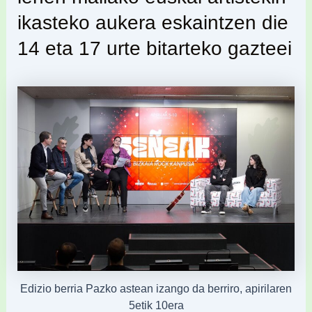
ikasteko aukera eskaintzen die
14 eta 17 urte bitarteko gazteei
Edizio berria Pazko astean izango da berriro, apirilaren
5etik 10era