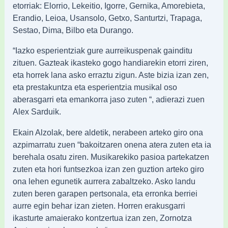
etorriak: Elorrio, Lekeitio, Igorre, Gernika, Amorebieta,
Erandio, Leioa, Usansolo, Getxo, Santurtzi, Trapaga,
Sestao, Dima, Bilbo eta Durango.
“Iazko esperientziak gure aurreikuspenak gainditu
zituen. Gazteak ikasteko gogo handiarekin etorri ziren,
eta horrek lana asko erraztu zigun. Aste bizia izan zen,
eta prestakuntza eta esperientzia musikal oso
aberasgarri eta emankorra jaso zuten “, adierazi zuen
Alex Sarduik.
Ekain Alzolak, bere aldetik, nerabeen arteko giro ona
azpimarratu zuen “bakoitzaren onena atera zuten eta ia
berehala osatu ziren. Musikarekiko pasioa partekatzen
zuten eta hori funtsezkoa izan zen guztion arteko giro
ona lehen egunetik aurrera zabaltzeko. Asko landu
zuten beren garapen pertsonala, eta erronka berriei
aurre egin behar izan zieten. Horren erakusgarri
ikasturte amaierako kontzertua izan zen, Zornotza