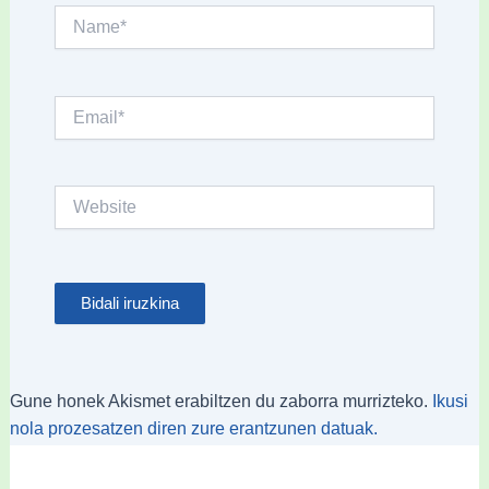
Name*
Email*
Website
Gune honek Akismet erabiltzen du zaborra murrizteko.
Ikusi
nola prozesatzen diren zure erantzunen datuak.