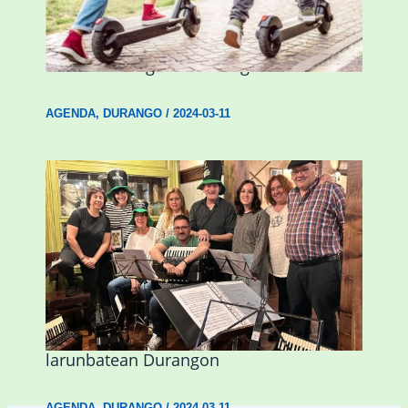
Ostegun honetan “Oinezko
Nagusientzako Bide Segurtasuna”
hitzaldia izango da Durangon
AGENDA
,
DURANGO
/
2024-03-11
Herri Maite akordeoi taldeak S. Patrick
Irlandako patroia ospatuko du
larunbatean Durangon
AGENDA
,
DURANGO
/
2024-03-11