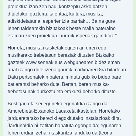
proiektua izan zen hau, kontzeptu asko batzen
dituelako; gazteria, talentua, kultura, musika,
adiskidetasuna, esperientzia barriak… Baina gure
lehen taldearekin bizitakoak beste maila bateraino
eraman zuen proiektua, aurreikuspenak gaindituz.”
Horrela, musika-ikasketak egiten ari diren edo
musikarako trebetasun bereziak dituzten Bizkaiko
gazteek www.seneak.eus webgunearen bidez eman
ahal izango dute izena gaurtik martxoaren 8ra bitartean.
Datu pertsonalekin batera, minutu gutxiko bideo pare
bat erantsi beharko dute. Bertan, beren musika-
trebetasunak aurkeztu eta erakutsi beharko dituzte.
Bost gau eta sei eguneko egonaldia izango da
Amorebieta-Etxanoko Lauaxeta ikastolan. Horrelako
jardueretarako bereziki egokitutako instalazioak dira.
Jardunaldia bi zatitan banatuta egongo da; egunaren
lehen erdian zehar ikaskuntza landuko da (teoria