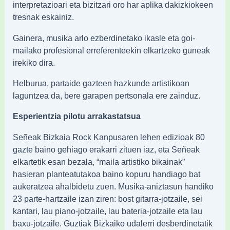
interpretazioari eta bizitzari oro har aplika dakizkiokeen
tresnak eskainiz.
Gainera, musika arlo ezberdinetako ikasle eta goi-
mailako profesional erreferenteekin elkartzeko guneak
irekiko dira.
Helburua, partaide gazteen hazkunde artistikoan
laguntzea da, bere garapen pertsonala ere zainduz.
Esperientzia pilotu arrakastatsua
Señeak Bizkaia Rock Kanpusaren lehen edizioak 80
gazte baino gehiago erakarri zituen iaz, eta Señeak
elkartetik esan bezala, “maila artistiko bikainak”
hasieran planteatutakoa baino kopuru handiago bat
aukeratzea ahalbidetu zuen. Musika-aniztasun handiko
23 parte-hartzaile izan ziren: bost gitarra-jotzaile, sei
kantari, lau piano-jotzaile, lau bateria-jotzaile eta lau
baxu-jotzaile. Guztiak Bizkaiko udalerri desberdinetatik