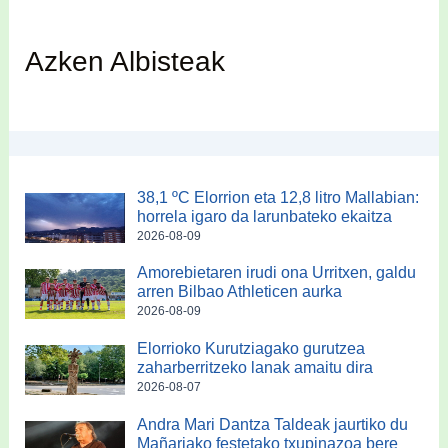
Azken Albisteak
38,1 ºC Elorrion eta 12,8 litro Mallabian:
horrela igaro da larunbateko ekaitza
2026-08-09
Amorebietaren irudi ona Urritxen, galdu
arren Bilbao Athleticen aurka
2026-08-09
Elorrioko Kurutziagako gurutzea
zaharberritzeko lanak amaitu dira
2026-08-07
Andra Mari Dantza Taldeak jaurtiko du
Mañariako festetako txupinazoa bere