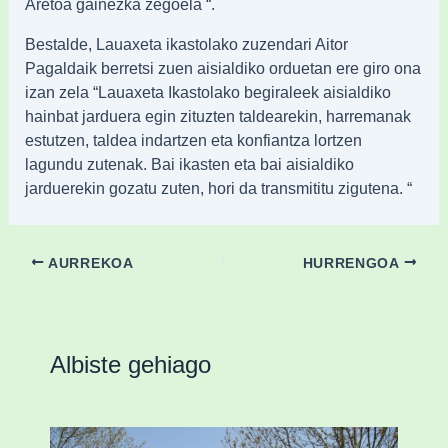
Aretoa gainezka zegoela “.
Bestalde, Lauaxeta ikastolako zuzendari Aitor
Pagaldaik berretsi zuen aisialdiko orduetan ere giro ona
izan zela “Lauaxeta Ikastolako begiraleek aisialdiko
hainbat jarduera egin zituzten taldearekin, harremanak
estutzen, taldea indartzen eta konfiantza lortzen
lagundu zutenak. Bai ikasten eta bai aisialdiko
jarduerekin gozatu zuten, hori da transmititu zigutena. “
AURREKOA
HURRENGOA
Albiste gehiago