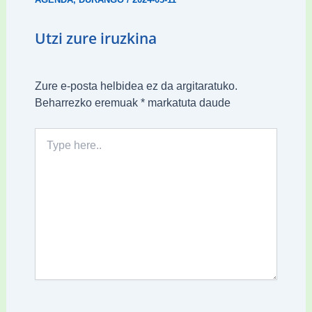
Utzi zure iruzkina
Zure e-posta helbidea ez da argitaratuko.
Beharrezko eremuak
*
markatuta daude
Type
here..