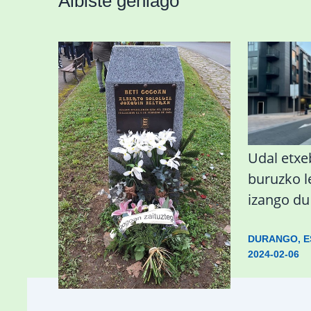
Albiste gehiago
«Azkenengo 40 urteetan
Udal etxeb
Zaldibar jo zuen
buruzko 
ingurumen-
izango d
hondamendirik larriena»
DURANGO
,
E
2024-02-06
ESKUALDEA
,
ZALDIBAR
/
2024-02-
06