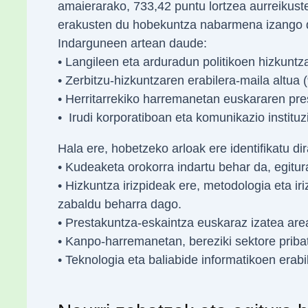
amaierarako, 733,42 puntu lortzea aurreikus
erakusten du hobekuntza nabarmena izango de
Indarguneen artean daude:
• Langileen eta arduradun politikoen hizkuntza
• Zerbitzu-hizkuntzaren erabilera-maila altua 
• Herritarrekiko harremanetan euskararen pre
• Irudi korporatiboan eta komunikazio institu
Hala ere, hobetzeko arloak ere identifikatu dir
• Kudeaketa orokorra indartu behar da, egitura
• Hizkuntza irizpideak ere, metodologia eta ir
zabaldu beharra dago.
• Prestakuntza-eskaintza euskaraz izatea are
• Kanpo-harremanetan, bereziki sektore pribat
• Teknologia eta baliabide informatikoen erabi