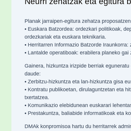
Neurri zehatzak eta egitura b
Planak jarraipen-egitura zehatza proposatzen
• Euskara Batzordea: ordezkari politikoak, 
ordezkariak eta euskara teknikaria.
• Herritarren Informazio Batzorde Iraunkorra:
• Lantalde operatiboak: erabilera planeko gai
Gainera, hizkuntza irizpide berriak eguneratu 
daude:
• Zerbitzu-hizkuntza eta lan-hizkuntza gisa e
• Kontratu publikoetan, dirulaguntzetan eta h
txertatzea.
• Komunikazio elebidunean euskarari lehent
• Prestakuntza, baliabide informatikoak eta 
DMAk konpromisoa hartu du herritarrek admin