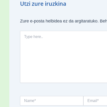
Utzi zure iruzkina
Zure e-posta helbidea ez da argitaratuko.
Beh
Type
here..
Name*
Email*