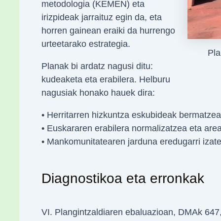
metodologia (KEMEN) eta
irizpideak jarraituz egin da, eta
horren gainean eraiki da hurrengo
urteetarako estrategia.
Pla
Planak bi ardatz nagusi ditu:
kudeaketa eta erabilera. Helburu
nagusiak honako hauek dira:
• Herritarren hizkuntza eskubideak bermatzea
• Euskararen erabilera normalizatzea eta ar
• Mankomunitatearen jarduna eredugarri izat
Diagnostikoa eta erronkak
VI. Plangintzaldiaren ebaluazioan, DMAk 647,8