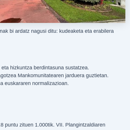
nak bi ardatz nagusi ditu: kudeaketa eta erabilera
 eta hizkuntza berdintasuna sustatzea.
eagotzea Mankomunitatearen jarduera guztietan.
ea euskararen normalizazioan.
 puntu zituen 1.000tik. VII. Plangintzaldiaren