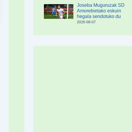
Joseba Muguruzak SD
Amorebietako eskuin
hegala sendotuko du
2026-08-07