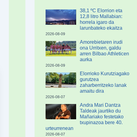
38,1 ºC Elorrion eta
12,8 litro Mallabian:
horrela igaro da
larunbateko ekaitza
2026-08-09
Amorebietaren irudi
ona Urritxen, galdu
arren Bilbao Athleticen
aurka
2026-08-09
Elorrioko Kurutziagako
gurutzea
zaharberritzeko lanak
amaitu dira
2026-08-07
Andra Mari Dantza
Taldeak jaurtiko du
Mañariako festetako
txupinazoa bere 40.
urteurrenean
2026-08-07