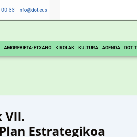
5 00 33
info@dot.eus
AMOREBIETA-ETXANO
KIROLAK
KULTURA
AGENDA
DOT T
VII.
Plan Estrategikoa