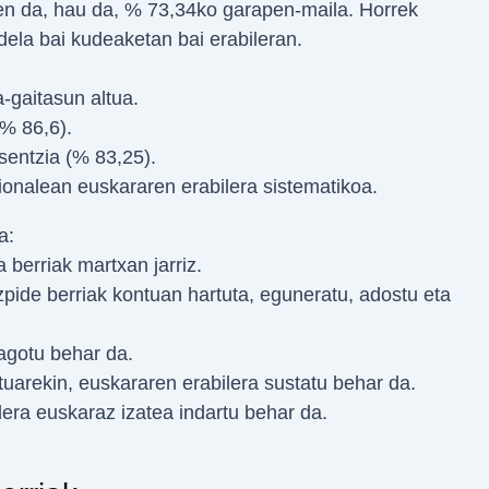
ten da, hau da, % 73,34ko garapen-maila. Horrek
la bai kudeaketan bai erabileran.
-gaitasun altua.
(% 86,6).
sentzia (% 83,25).
zionalean euskararen erabilera sistematikoa.
a:
 berriak martxan jarriz.
izpide berriak kontuan hartuta, eguneratu, adostu eta
agotu behar da.
uarekin, euskararen erabilera sustatu behar da.
lera euskaraz izatea indartu behar da.