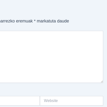
arrezko eremuak
*
markatuta daude
Website