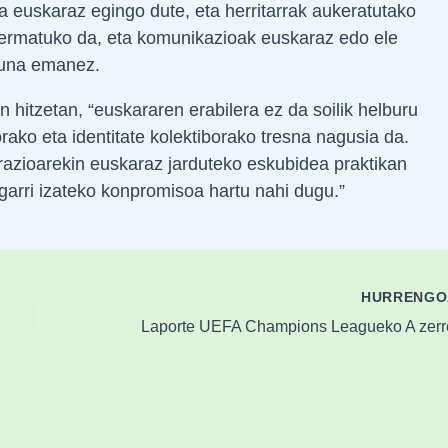
a euskaraz egingo dute, eta herritarrak aukeratutako
bermatuko da, eta komunikazioak euskaraz edo ele
asuna emanez.
hitzetan, “euskararen erabilera ez da soilik helburu
rako eta identitate kolektiborako tresna nagusia da.
trazioarekin euskaraz jarduteko eskubidea praktikan
rri izateko konpromisoa hartu nahi dugu.”
HURRENG