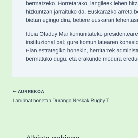
bermatzeko. Horretarako, langileek lehen hitz
hizkuntzan jarraituko da. Euskarazko arreta 
bietan egingo dira, betiere euskarari lehent
Idoia Otaduy Mankomunitateko presidentearen 
instituzional bat; gure komunitatearen kohesio
Plan estrategiko honekin, herritarrek adminis
bermatuko dugu, eta erakunde modura ereduga
AURREKOA
Larunbat honetan Durango Neskak Rugby Txapelketaren seigarren edizioa ospatuko da