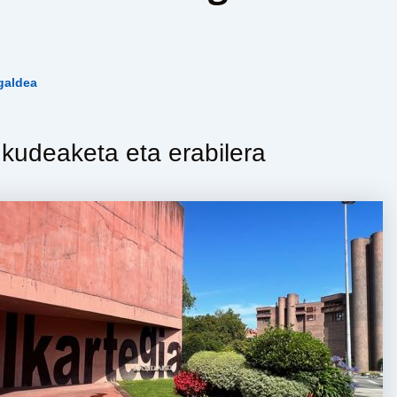
galdea
 kudeaketa eta erabilera