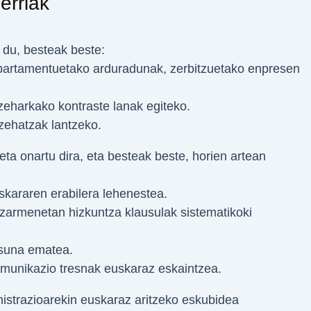
erriak
 du, besteak beste:
departamentuetako arduradunak, zerbitzuetako enpresen
 zeharkako kontraste lanak egiteko.
 zehatzak lantzeko.
eta onartu dira, eta besteak beste, horien artean
uskararen erabilera lehenestea.
itzarmenetan hizkuntza klausulak sistematikoki
asuna ematea.
komunikazio tresnak euskaraz eskaintzea.
istrazioarekin euskaraz aritzeko eskubidea