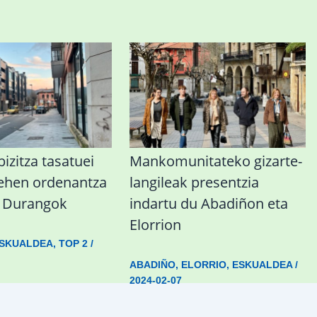
izitza tasatuei
Mankomunitateko gizarte-
lehen ordenantza
langileak presentzia
u Durangok
indartu du Abadiñon eta
Elorrion
SKUALDEA
,
TOP 2
/
ABADIÑO
,
ELORRIO
,
ESKUALDEA
/
2024-02-07