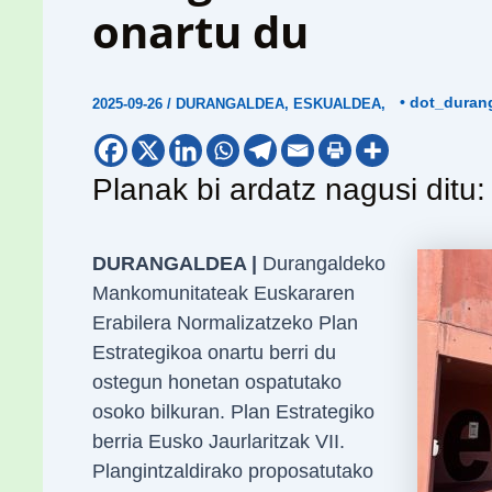
onartu du
• dot_duran
2025-09-26
/
DURANGALDEA
,
ESKUALDEA
,
Planak bi ardatz nagusi ditu:
DURANGALDEA |
Durangaldeko
Mankomunitateak Euskararen
Erabilera Normalizatzeko Plan
Estrategikoa onartu berri du
ostegun honetan ospatutako
osoko bilkuran. Plan Estrategiko
berria Eusko Jaurlaritzak VII.
Plangintzaldirako proposatutako