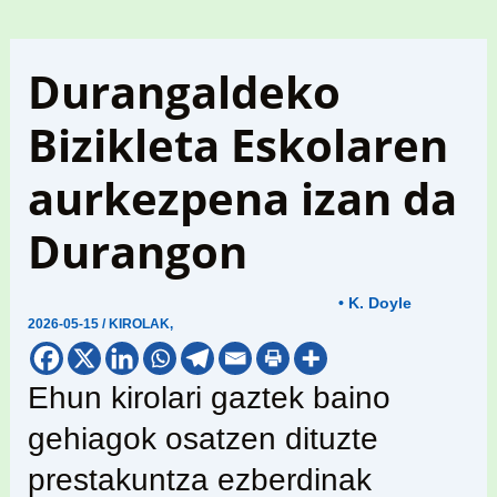
Durangaldeko
Bizikleta Eskolaren
aurkezpena izan da
Durangon
• K. Doyle
2026-05-15
/
KIROLAK
,
Ehun kirolari gaztek baino
gehiagok osatzen dituzte
prestakuntza ezberdinak