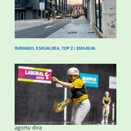
Udal etxebizitza tasatuei buruzko lehen
ordenantza izango du Durangok
DURANGO
,
ESKUALDEA
,
TOP 2
/
2024-02-06
Astelehenean Durangon jokatuko den
emakumezkoen zesta finaleko sarrerak
agortu dira