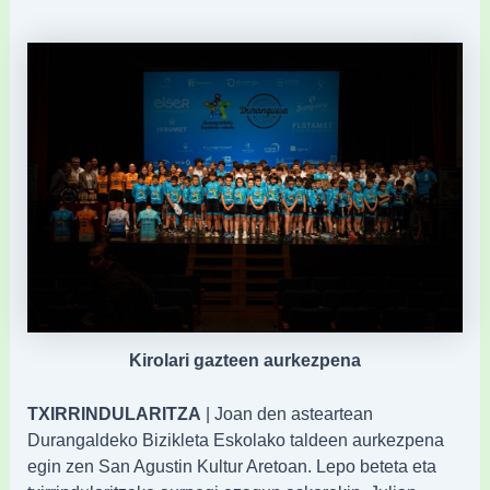
Kirolari gazteen aurkezpena
TXIRRINDULARITZA
| Joan den asteartean
Durangaldeko Bizikleta Eskolako taldeen aurkezpena
egin zen San Agustin Kultur Aretoan. Lepo beteta eta