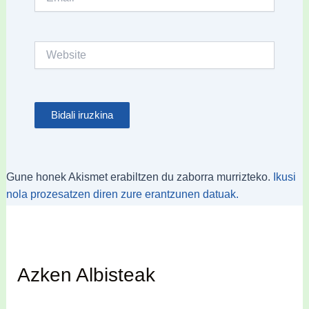
Website
Gune honek Akismet erabiltzen du zaborra murrizteko.
Ikusi
nola prozesatzen diren zure erantzunen datuak.
Azken Albisteak