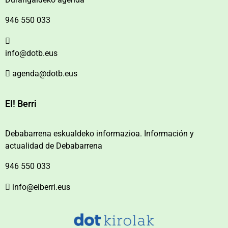
946 550 033
info@dotb.eus
agenda@dotb.eus
EI! Berri
Debabarrena eskualdeko informazioa. Información y
actualidad de Debabarrena
946 550 033
info@eiberri.eus