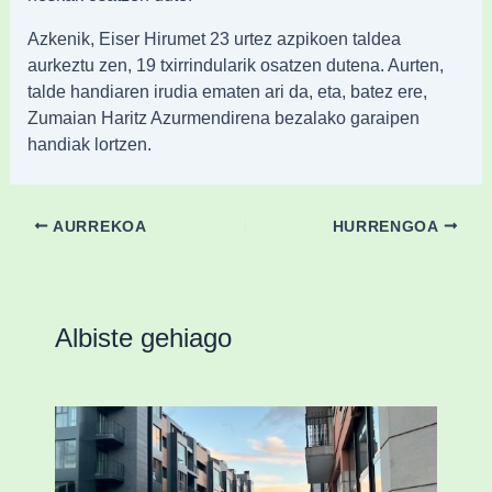
Azkenik, Eiser Hirumet 23 urtez azpikoen taldea
aurkeztu zen, 19 txirrindularik osatzen dutena. Aurten,
talde handiaren irudia ematen ari da, eta, batez ere,
Zumaian Haritz Azurmendirena bezalako garaipen
handiak lortzen.
AURREKOA
HURRENGOA
Albiste gehiago