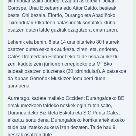
txirrindularitzako aurpegi ezagun askorekin, Julian
Gorospe, Unai Etxebarria edo Aitor Galdo, besteak
beste. Ohi bezala, Elorrio, Durango eta Abadiñoko
Txirrindulari Elkarteen batasunetik sortutako kluba
osatzen duten talde guztiak ezagutzera eman ziren.
Lehenik eta behin, 6 eta 14 urte bitarteko 80 haurrek
osatzen duten eskolak aurkeztu ziren, eta, ondoren,
Cafés Dromedario Flotanet-eko talde osoa aurkeztu
zen, kadete zein juniorren errepideko eta MTBko
taldeak osatzen dituztenak (30 txirrindulari). Aipatzekoa
da Xuban Gorroñok Muskizen lortu berri duen
garaipena.
Aurrerago, kadete mailako Occident Durangaldeko BE
emakumezkoen taldeko neskek egin zuten salto,
Durangaldeko Bizikleta Eskola eta S.C Punta Galea
elkartuz sortu dena, Durangaldeko korrikalariek etxeko
talde bat izateko aukera izan dezaten. Talde hau 9
neskak osatzen dute.