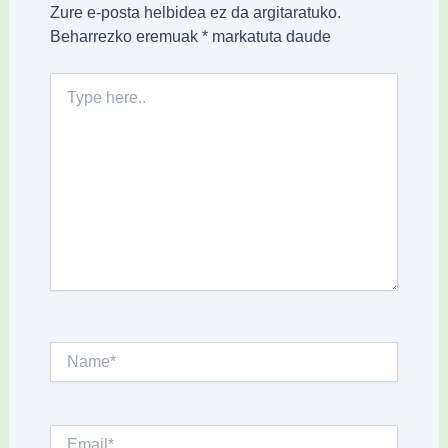
Zure e-posta helbidea ez da argitaratuko.
Beharrezko eremuak
*
markatuta daude
Type
here..
Name*
Email*