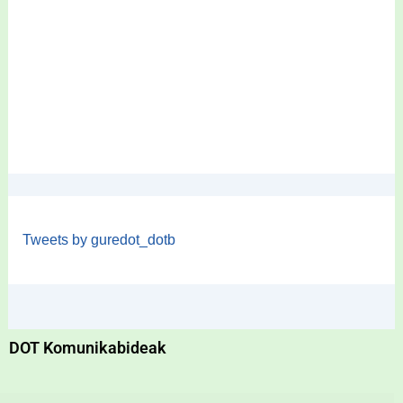
Tweets by guredot_dotb
DOT Komunikabideak