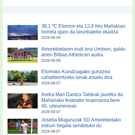
38,1 ºC Elorrion eta 12,8 litro Mallabian:
horrela igaro da larunbateko ekaitza
2026-08-09
Amorebietaren irudi ona Urritxen, galdu
arren Bilbao Athleticen aurka
2026-08-09
Elorrioko Kurutziagako gurutzea
zaharberritzeko lanak amaitu dira
2026-08-07
Andra Mari Dantza Taldeak jaurtiko du
Mañariako festetako txupinazoa bere
40. urteurrenean
2026-08-07
Joseba Muguruzak SD Amorebietako
eskuin hegala sendotuko du
2026-08-07