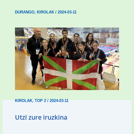
DURANGO
,
KIROLAK
/
2024-03-11
Wadokan garaile Espainiako txapelketan
14 dominarekin
KIROLAK
,
TOP 2
/
2024-03-11
Utzi zure iruzkina