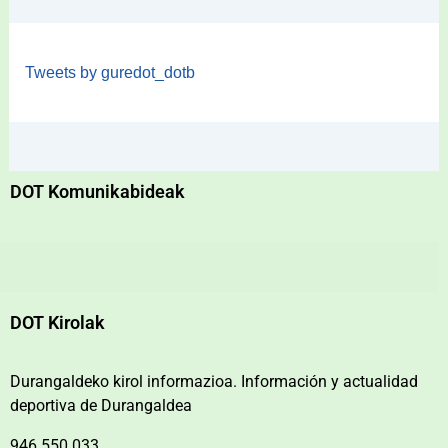
Tweets by guredot_dotb
DOT Komunikabideak
DOT Kirolak
Durangaldeko kirol informazioa. Información y actualidad
deportiva de Durangaldea
946 550 033