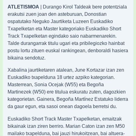
ATLETISMOA
| Durango Kirol Taldeak bere potentziala
erakutsi zuen joan den asteburuan, Donostian
ospatutako Neguko Jaurtiketa Luzeen Euskadiko
Txapelketan eta Master kategoriako Euskadiko Short
Track Txapelketan egindako saio nabarmenarekin.
Talde durangarrak titulu ugari eta pribilegiozko hainbat
postu lortu zituen euskal rankingean, denboraldi hasiera
bikaina sendotuz.
Xabalina jaurtiketaren atalean, June Kortazar izan zen
Euskadiko txapelduna 18 urtez azpiko kategorian.
Masterrean, Sonia Ocejak (W55) eta Begoña
Martinezek (W50) ere titulua eskuratu zuten, dagozkien
kategorietan. Gainera, Begoña Martínez Estatuko liderra
da gaur egun, eta sasoi onean dagoela berretsi du.
Euskadiko Short Track Master Txapelketan, emaitzak
bikainak izan ziren berriro. Marian Caton izan zen M50
mailako txapelduna, bai jauzi hirukoitzean, bai altuera-