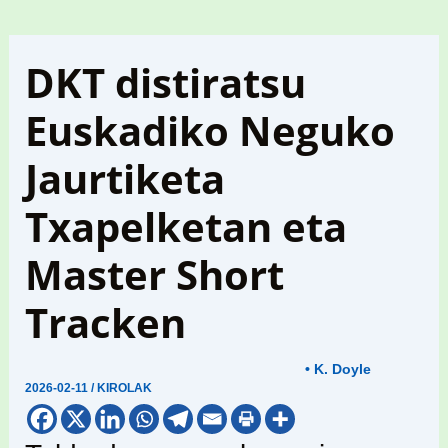
DKT distiratsu
Euskadiko Neguko
Jaurtiketa
Txapelketan eta
Master Short
Tracken
• K. Doyle
2026-02-11
/
KIROLAK