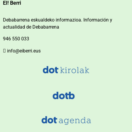
EI! Berri
Debabarrena eskualdeko informazioa. Información y
actualidad de Debabarrena
946 550 033
info@eiberri.eus