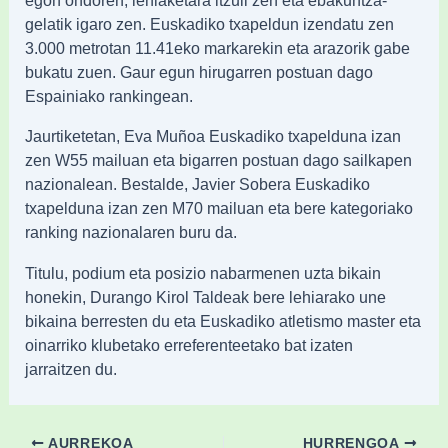
gelatik igaro zen. Euskadiko txapeldun izendatu zen
3.000 metrotan 11.41eko markarekin eta arazorik gabe
bukatu zuen. Gaur egun hirugarren postuan dago
Espainiako rankingean.
Jaurtiketetan, Eva Muñoa Euskadiko txapelduna izan
zen W55 mailuan eta bigarren postuan dago sailkapen
nazionalean. Bestalde, Javier Sobera Euskadiko
txapelduna izan zen M70 mailuan eta bere kategoriako
ranking nazionalaren buru da.
Titulu, podium eta posizio nabarmenen uzta bikain
honekin, Durango Kirol Taldeak bere lehiarako une
bikaina berresten du eta Euskadiko atletismo master eta
oinarriko klubetako erreferenteetako bat izaten
jarraitzen du.
AURREKOA
HURRENGOA