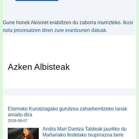
Gune honek Akismet erabiltzen du zaborra murrizteko.
Ikusi
nola prozesatzen diren zure erantzunen datuak.
Azken Albisteak
Elorrioko Kurutziagako gurutzea zaharberritzeko lanak
amaitu dira
2026-08-07
Andra Mari Dantza Taldeak jaurtiko du
Mañariako festetako txupinazoa bere