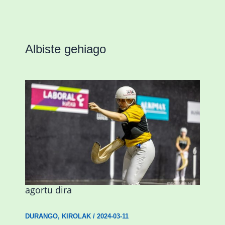
Albiste gehiago
Astelehenean Durangon jokatuko den
emakumezkoen zesta finaleko sarrerak
agortu dira
DURANGO
,
KIROLAK
/
2024-03-11