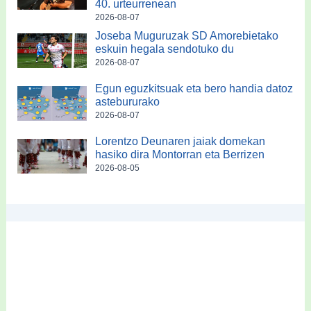
40. urteurrenean
2026-08-07
Joseba Muguruzak SD Amorebietako
eskuin hegala sendotuko du
2026-08-07
Egun eguzkitsuak eta bero handia datoz
astebururako
2026-08-07
Lorentzo Deunaren jaiak domekan
hasiko dira Montorran eta Berrizen
2026-08-05