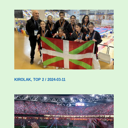
Wadokan garaile Espainiako txapelketan
14 dominarekin
KIROLAK
,
TOP 2
/
2024-03-11