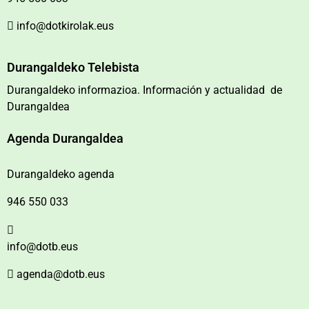
info@dotkirolak.eus
Durangaldeko Telebista
Durangaldeko informazioa. Información y actualidad de
Durangaldea
Agenda Durangaldea
Durangaldeko agenda
946 550 033
info@dotb.eus
agenda@dotb.eus