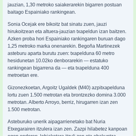
jauzian, 1,30 metroko saiakerarekin bigarren postuan
baitago Espainiako rankingean.
Sonia Ocejak ere bikoitz bat sinatu zuen, jauzi
hirukoitzean eta altuera-jauzian txapeldun izan baitzen.
Azken proba hori Espainiako rankingaren buruan dago
1,25 metroko marka onenarekin. Begoña Martinezek
asteburu aparta burutu zuen: txapelduna 60 metro
hesidunetan 10.02ko denborarekin — estatuko
rankingean bigarrena da — eta txapelduna 400
metroetan ere.
Gizonezkoetan, Argoitz Ugaldek (M40) azpitxapelduna
lortu zuen 1.500 metrotan eta brontzezko domina 3.000
metrotan. Alberto Arroyo, berriz, hirugarren izan zen
1.500 metrotan.
Asteburuko unerik aipagarrienetako bat Nuria
Etxegarairen itzulera izan zen. Zazpi hilabetez kanpoan
egon ondoren, lehiaketara itzuli zen eta ebakuntza-