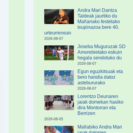
Andra Mari Dantza
Taldeak jaurtiko du
Mañariako festetako
txupinazoa bere 40.
urteurrenean
2026-08-07
Joseba Muguruzak SD
Amorebietako eskuin
hegala sendotuko du
2026-08-07
Egun eguzkitsuak eta
bero handia datoz
astebururako
2026-08-07
Lorentzo Deunaren
jaiak domekan hasiko
dira Montorran eta
Berrizen
2026-08-05
Mallabiko Andra Mari
jaiak datorren