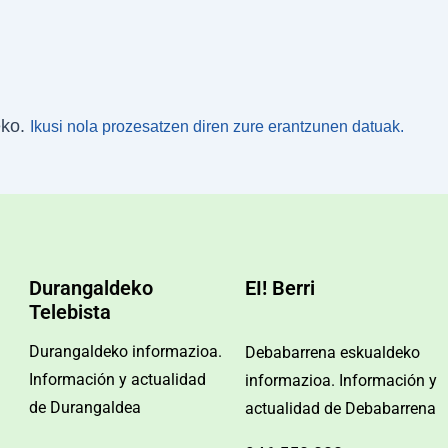
eko.
Ikusi nola prozesatzen diren zure erantzunen datuak.
Durangaldeko
EI! Berri
Telebista
Durangaldeko informazioa.
Debabarrena eskualdeko
Información y actualidad
informazioa. Información y
de Durangaldea
actualidad de Debabarrena