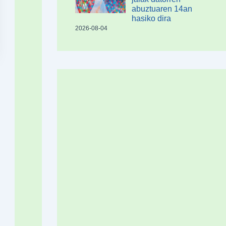
abuztuaren 14an
hasiko dira
2026-08-04