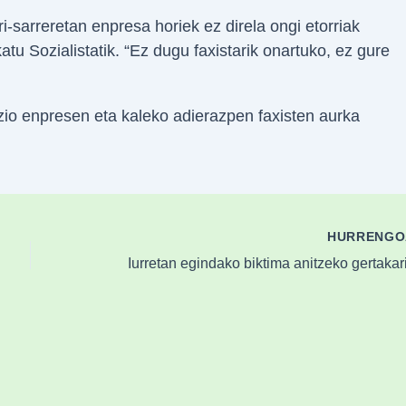
i-sarreretan enpresa horiek ez direla ongi etorriak
tu Sozialistatik. “Ez dugu faxistarik onartuko, ez gure
io enpresen eta kaleko adierazpen faxisten aurka
HURRENG