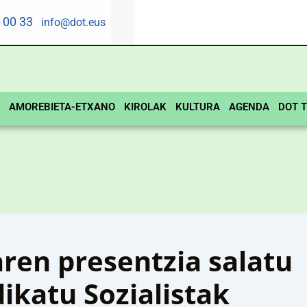
5 00 33
info@dot.eus
AMOREBIETA-ETXANO
KIROLAK
KULTURA
AGENDA
DOT T
en presentzia salatu
dikatu Sozialistak