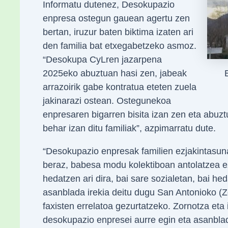
Informatu dutenez, Desokupazio
enpresa ostegun gauean agertu zen
bertan, iruzur baten biktima izaten ari
den familia bat etxegabetzeko asmoz.
“Desokupa CyLren jazarpena
2025eko abuztuan hasi zen, jabeak
arrazoirik gabe kontratua eteten zuela
jakinarazi ostean. Ostegunekoa
enpresaren bigarren bisita izan zen eta abuzt
behar izan ditu familiak”, azpimarratu dute.
“Desokupazio enpresak familien ezjakintasun
beraz, babesa modu kolektiboan antolatzea e
hedatzen ari dira, bai sare sozialetan, bai h
asanblada irekia deitu dugu San Antonioko (Z
faxisten errelatoa gezurtatzeko. Zornotza eta 
desokupazio enpresei aurre egin eta asanblad