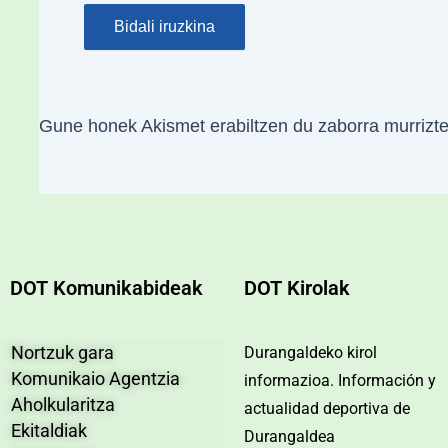
Gune honek Akismet erabiltzen du zaborra murrizt
DOT Komunikabideak
DOT Kirolak
Nortzuk gara
Durangaldeko kirol
Komunikaio Agentzia
informazioa. Información y
Aholkularitza
actualidad deportiva de
Ekitaldiak
Durangaldea