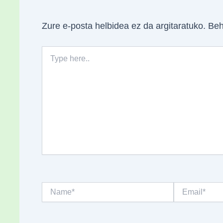
Zure e-posta helbidea ez da argitaratuko.
Beh
Type
here..
Name*
Email*