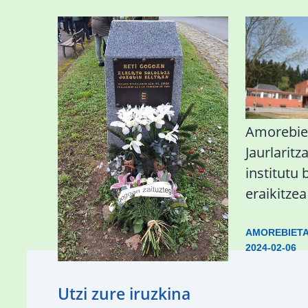
«Azkenengo 40 urteetan
Amorebie
Zaldibar jo zuen
Jaurlaritz
ingurumen-
institutu 
hondamendirik larriena»
eraikitze
ESKUALDEA
,
ZALDIBAR
/
2024-02-
AMOREBIET
06
2024-02-06
Utzi zure iruzkina