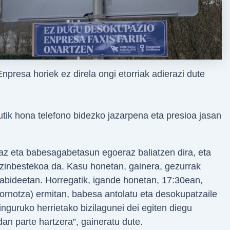
Enpresa horiek ez direla ongi etorriak adierazi dute
utik hona telefono bidezko jazarpena eta presioa jasan
az eta babesagabetasun egoeraz baliatzen dira, eta
zinbestekoa da. Kasu honetan, gainera, gezurrak
edabideetan. Horregatik, igande honetan, 17:30ean,
ornotza) ermitan, babesa antolatu eta desokupatzaile
inguruko herrietako bizilagunei dei egiten diegu
an parte hartzera”, gaineratu dute.