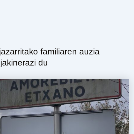
n
zarritako familiaren auzia
jakinerazi du