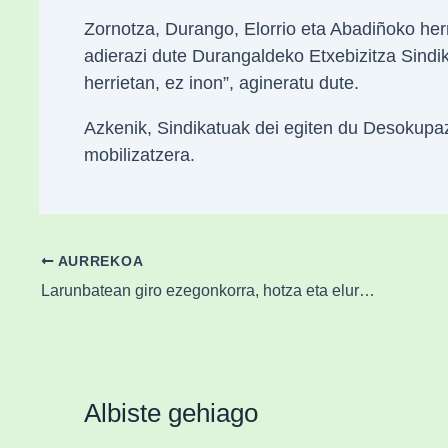
Zornotza, Durango, Elorrio eta Abadiñoko herr
adierazi dute Durangaldeko Etxebizitza Sindika
herrietan, ez inon”, agineratu dute.
Azkenik, Sindikatuak dei egiten du Desokupaz
mobilizatzera.
AURREKOA
Larunbatean giro ezegonkorra, hotza eta elurra 700 metro inguru
Albiste gehiago