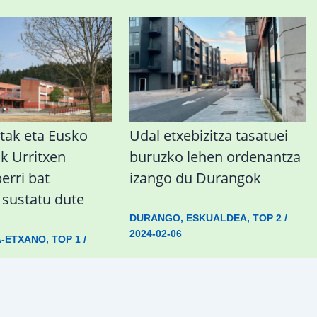
tak eta Eusko
Udal etxebizitza tasatuei
ak Urritxen
buruzko lehen ordenantza
berri bat
izango du Durangok
a sustatu dute
DURANGO
,
ESKUALDEA
,
TOP 2
/
2024-02-06
A-ETXANO
,
TOP 1
/