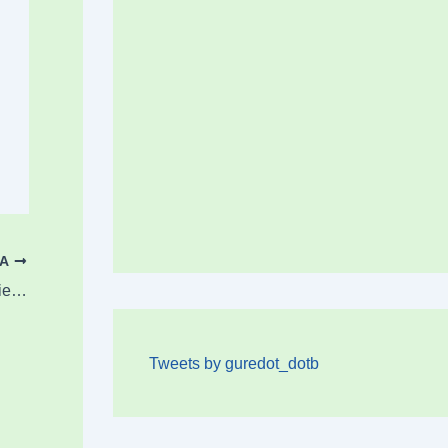
OA
Iurretan egindako biktima anitzeko gertakarien simulakroa, iruditan
Tweets by guredot_dotb