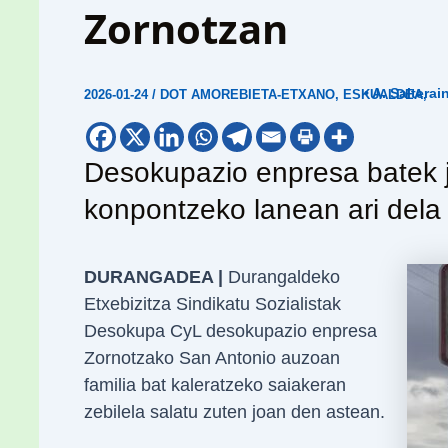
Zornotzan
• A. Salterai
2026-01-24
/
DOT AMOREBIETA-ETXANO
,
ESKUALDEA
,
Desokupazio enpresa batek ja
konpontzeko lanean ari dela 
DURANGADEA |
Durangaldeko
Etxebizitza Sindikatu Sozialistak
Desokupa CyL desokupazio enpresa
Zornotzako San Antonio auzoan
familia bat kaleratzeko saiakeran
zebilela salatu zuten joan den astean.