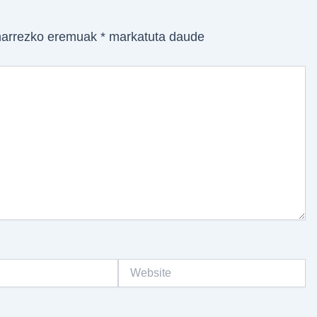
arrezko eremuak
*
markatuta daude
Website