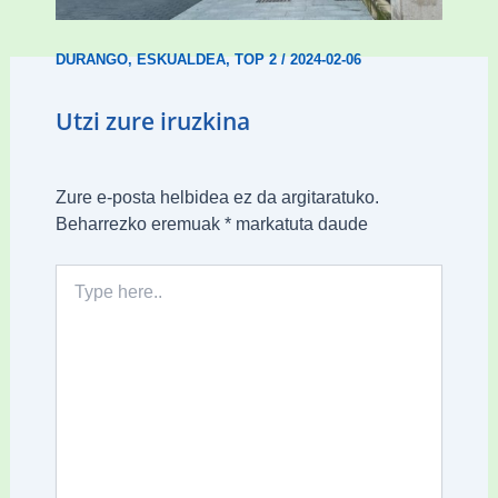
ordenantza izango du Durangok
DURANGO
,
ESKUALDEA
,
TOP 2
/
2024-02-06
Utzi zure iruzkina
Zure e-posta helbidea ez da argitaratuko.
Beharrezko eremuak
*
markatuta daude
Type
here..