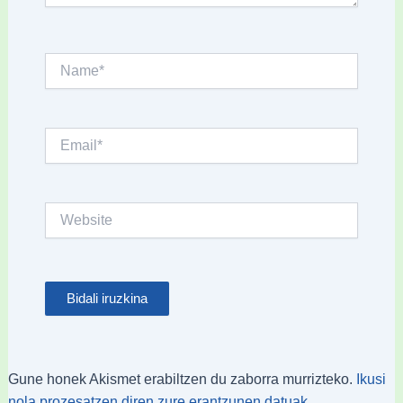
Name*
Email*
Website
Gune honek Akismet erabiltzen du zaborra murrizteko.
Ikusi
nola prozesatzen diren zure erantzunen datuak.