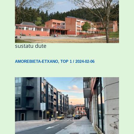
Amorebietak eta Eusko Jaurlaritzak
Urritxen institutu berri bat eraikitzea
sustatu dute
AMOREBIETA-ETXANO
,
TOP 1
/
2024-02-06
Udal etxebizitza tasatuei buruzko lehen