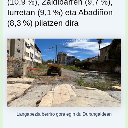
(10,9 %), Zaldibarren (9,7 %),
Iurretan (9,1 %) eta Abadiñon
(8,3 %) pilatzen dira
Langabezia berriro gora egin du Durangaldean