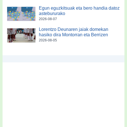
Egun eguzkitsuak eta bero handia datoz
astebururako
2026-08-07
Lorentzo Deunaren jaiak domekan
hasiko dira Montorran eta Berrizen
2026-08-05