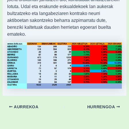
lotuta. Udal eta erakunde eskualdekoek lan aukerak
bultzatzeko eta langabeziaren kontrako neurri
aktiboetan sakontzeko beharra azpimarratu dute,
bereziki kaltetuak dauden herrietan egoerari buelta
emateko.
AURREKOA
HURRENGOA