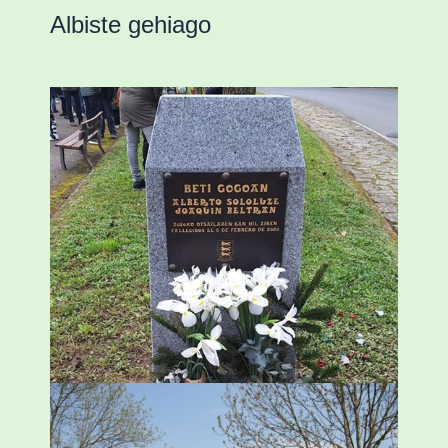
Albiste gehiago
«Azkenengo 40 urteetan Zaldibar jo zuen
ingurumen-hondamendirik larriena»
ESKUALDEA
,
ZALDIBAR
/
2024-02-06