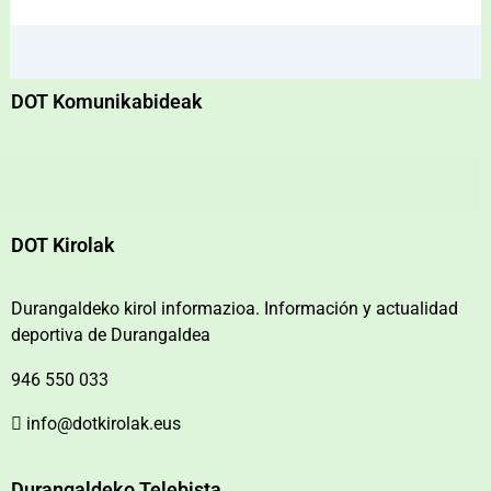
DOT Komunikabideak
DOT Kirolak
Durangaldeko kirol informazioa. Información y actualidad
deportiva de Durangaldea
946 550 033
info@dotkirolak.eus
Durangaldeko Telebista