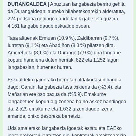
DURANGALDEA |
Abuztuan langabezia berriro gehitu
da Durangaldean: aurreko hilabetekoarekin alderatuta,
224 pertsona gehiago daude lanik gabe, eta guztira
4.161 langabe daude eskualde osoan.
Tasa altuenak Ermuan (10,9 %), Zaldibarren (9,7 %),
Iurretan (9,1 %) eta Abadiñon (8,3 %) pilatzen dira.
Amorebieta (8,1 %) eta Durango (7,9 %) dira langabe
kopuru handiena duten herriak, 822 eta 1.252 lagun
langabezian, hurrenez hurren.
Eskualdeko gainerako herrietan aldakortasun handia
dago: Garain, langabezia tasa txikiena da (%3,4), eta
Mañarían ere oso baxua da (%5,9). Emakume
langabetuen kopurua gizonena baino askoz handiagoa
da: 2.529 emakume eta 1.632 gizon daude izena
emanda, ohiko desoreka berretsiz.
Uda amaierako langabezia igoerak estatu eta EAEko
joera orokorrari jarraitzen dio, kontratuak amaitzearekin