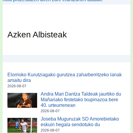
Azken Albisteak
Elorrioko Kurutziagako gurutzea zaharberritzeko lanak
amaitu dira
2026-08-07
Andra Mari Dantza Taldeak jaurtiko du
Mañariako festetako txupinazoa bere
40. urteurrenean
2026-08-07
Joseba Muguruzak SD Amorebietako
eskuin hegala sendotuko du
2026-08-07