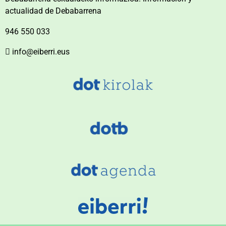
actualidad de Debabarrena
946 550 033
info@eiberri.eus