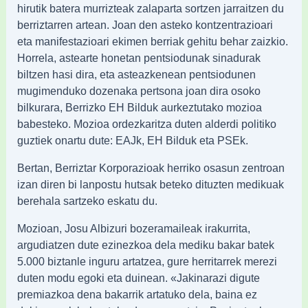
hirutik batera murrizteak zalaparta sortzen jarraitzen du
berriztarren artean. Joan den asteko kontzentrazioari
eta manifestazioari ekimen berriak gehitu behar zaizkio.
Horrela, astearte honetan pentsiodunak sinadurak
biltzen hasi dira, eta asteazkenean pentsiodunen
mugimenduko dozenaka pertsona joan dira osoko
bilkurara, Berrizko EH Bilduk aurkeztutako mozioa
babesteko. Mozioa ordezkaritza duten alderdi politiko
guztiek onartu dute: EAJk, EH Bilduk eta PSEk.
Bertan, Berriztar Korporazioak herriko osasun zentroan
izan diren bi lanpostu hutsak beteko dituzten medikuak
berehala sartzeko eskatu du.
Mozioan, Josu Albizuri bozeramaileak irakurrita,
argudiatzen dute ezinezkoa dela mediku bakar batek
5.000 biztanle inguru artatzea, gure herritarrek merezi
duten modu egoki eta duinean. «Jakinarazi digute
premiazkoa dena bakarrik artatuko dela, baina ez