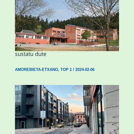
Amorebietak eta Eusko Jaurlaritzak
Urritxen institutu berri bat eraikitzea
sustatu dute
AMOREBIETA-ETXANO
,
TOP 1
/
2024-02-06