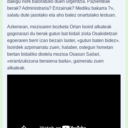
dakigu nork baloratuko duen urgentzia. Pazienteak
berak? Administraria? Erizainak? Mediku bakarra ?»,
salatu dute jasotako eta aho batez onartutako testuan.
Azkenean, mozioaren bozketa Orlan Isoird alkateak
gogorarazi du berak gutun bat bidali ziola Osakidetzari
egoeraren berri izan bezain laster, «gutun baten bidez».
Isoirdek azpimarratu zuen, halaber, ostegun honetan
bertan bidaliko diotela mozioa Osasun Sailari,
«erantzukizuna beraiena baita», gaineratu zuen
alkateak.