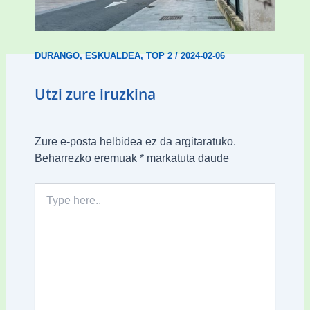
Udal etxebizitza tasatuei buruzko lehen
ordenantza izango du Durangok
DURANGO
,
ESKUALDEA
,
TOP 2
/
2024-02-06
Utzi zure iruzkina
Zure e-posta helbidea ez da argitaratuko.
Beharrezko eremuak
*
markatuta daude
Type
here..