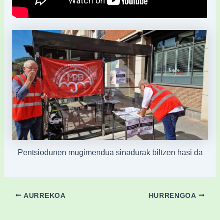
Pentsiodunen mugimendua sinadurak biltzen hasi da
AURREKOA
HURRENGOA