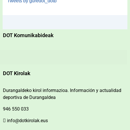
Tweets by guredot_dotb
DOT Komunikabideak
DOT Kirolak
Durangaldeko kirol informazioa. Información y actualidad
deportiva de Durangaldea
946 550 033
info@dotkirolak.eus