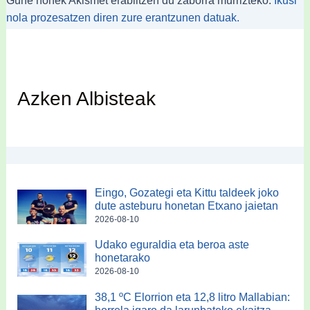
Ikusi
nola prozesatzen diren zure erantzunen datuak.
Azken Albisteak
Eingo, Gozategi eta Kittu taldeek joko
dute asteburu honetan Etxano jaietan
2026-08-10
Udako eguraldia eta beroa aste
honetarako
2026-08-10
38,1 ºC Elorrion eta 12,8 litro Mallabian: