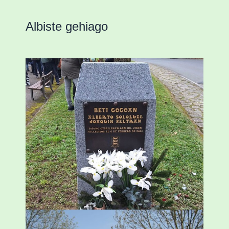
Albiste gehiago
«Azkenengo 40 urteetan Zaldibar jo zuen
ingurumen-hondamendirik larriena»
ESKUALDEA
,
ZALDIBAR
/
2024-02-06