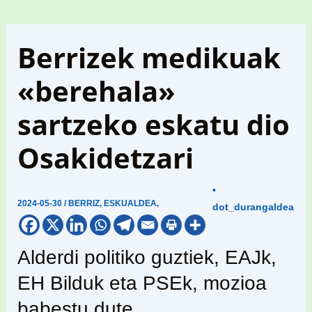
Berrizek medikuak
«berehala»
sartzeko eskatu dio
Osakidetzari
•
2024-05-30
/
BERRIZ
,
ESKUALDEA
,
dot_durangaldea
Alderdi politiko guztiek, EAJk,
EH Bilduk eta PSEk, mozioa
babestu dute