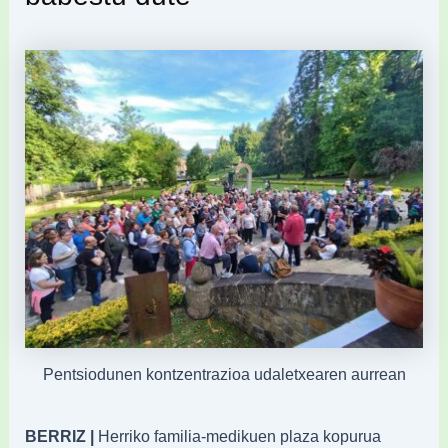
Pentsiodunen kontzentrazioa udaletxearen aurrean
BERRIZ |
Herriko familia-medikuen plaza kopurua