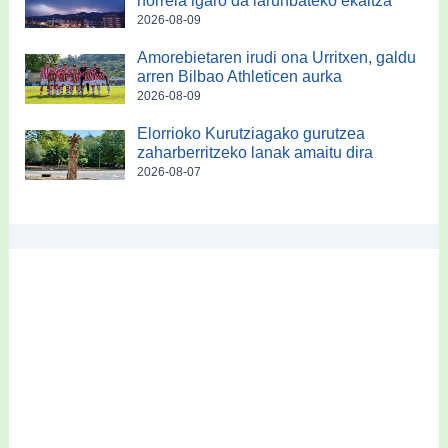
horrela igaro da larunbateko ekaitza
2026-08-09
Amorebietaren irudi ona Urritxen, galdu
arren Bilbao Athleticen aurka
2026-08-09
Elorrioko Kurutziagako gurutzea
zaharberritzeko lanak amaitu dira
2026-08-07