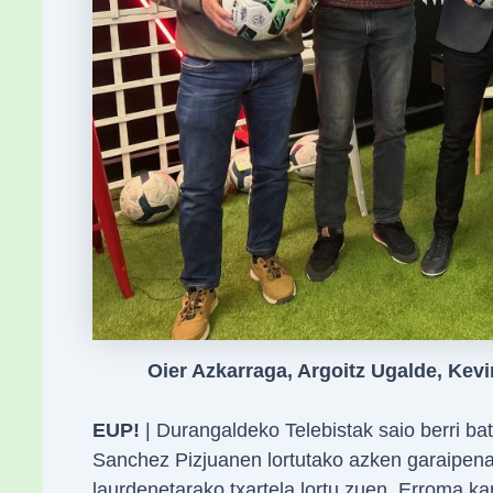
Oier Azkarraga, Argoitz Ugalde, Kevi
EUP!
| Durangaldeko Telebistak saio berri bat
Sanchez Pizjuanen lortutako azken garaipena
laurdenetarako txartela lortu zuen, Erroma kan