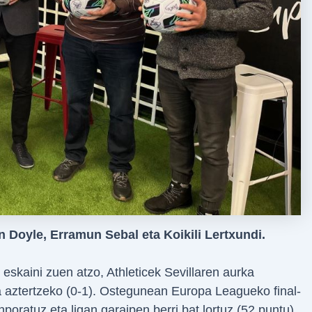
n Doyle, Erramun Sebal eta Koikili Lertxundi.
 eskaini zuen atzo, Athleticek Sevillaren aurka
 aztertzeko (0-1). Ostegunean Europa Leagueko final-
poratuz eta ligan garaipen berri bat lortuz (52 puntu).