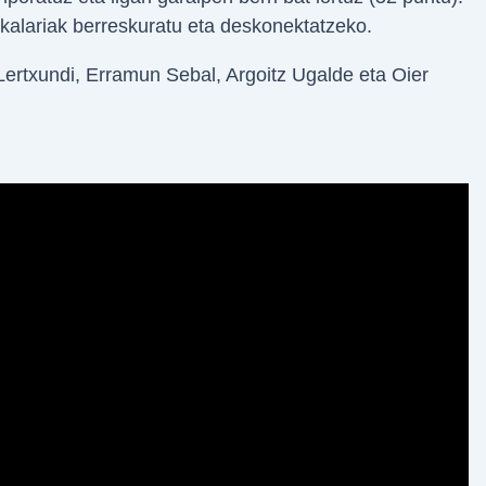
jokalariak berreskuratu eta deskonektatzeko.
Lertxundi, Erramun Sebal, Argoitz Ugalde eta Oier