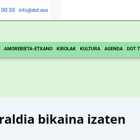
5 00 33
info@dot.eus
AMOREBIETA-ETXANO
KIROLAK
KULTURA
AGENDA
DOT T
aldia bikaina izaten