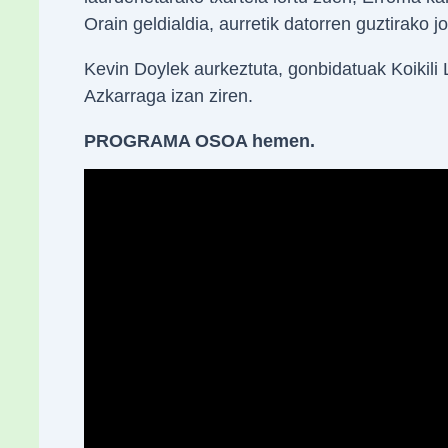
Orain geldialdia, aurretik datorren guztirako 
Kevin Doylek aurkeztuta, gonbidatuak Koikili 
Azkarraga izan ziren.
PROGRAMA OSOA hemen.