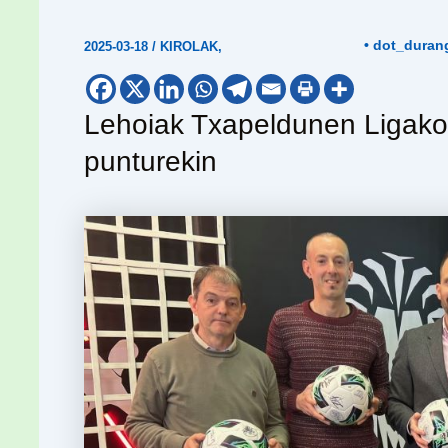
• dot_duran
2025-03-18
/
KIROLAK
,
Lehoiak Txapeldunen Ligako 
punturekin