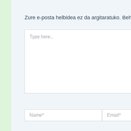
Zure e-posta helbidea ez da argitaratuko.
Beh
Type
here..
Name*
Email*