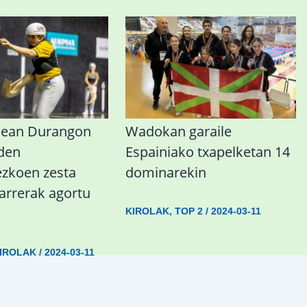
nean Durangon
Wadokan garaile
 den
Espainiako txapelketan 14
koen zesta
dominarekin
sarrerak agortu
KIROLAK
,
TOP 2
/
2024-03-11
IROLAK
/
2024-03-11