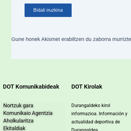
Gune honek Akismet erabiltzen du zaborra murrizt
DOT Komunikabideak
DOT Kirolak
Nortzuk gara
Durangaldeko kirol
Komunikaio Agentzia
informazioa. Información y
Aholkularitza
actualidad deportiva de
Ekitaldiak
Durangaldea