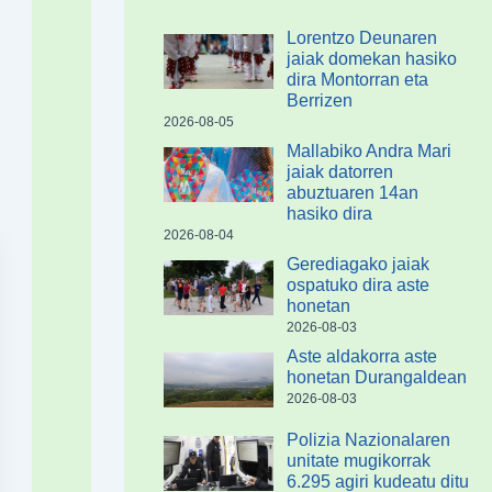
Lorentzo Deunaren
jaiak domekan hasiko
dira Montorran eta
Berrizen
2026-08-05
Mallabiko Andra Mari
jaiak datorren
abuztuaren 14an
hasiko dira
2026-08-04
Gerediagako jaiak
ospatuko dira aste
honetan
2026-08-03
Aste aldakorra aste
honetan Durangaldean
2026-08-03
Polizia Nazionalaren
unitate mugikorrak
6.295 agiri kudeatu ditu