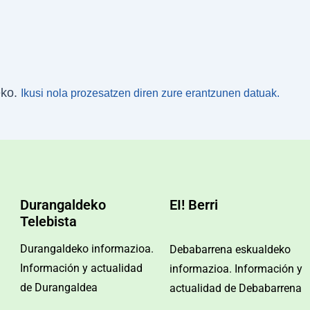
eko.
Ikusi nola prozesatzen diren zure erantzunen datuak.
Durangaldeko
EI! Berri
Telebista
Durangaldeko informazioa.
Debabarrena eskualdeko
Información y actualidad
informazioa. Información y
de Durangaldea
actualidad de Debabarrena