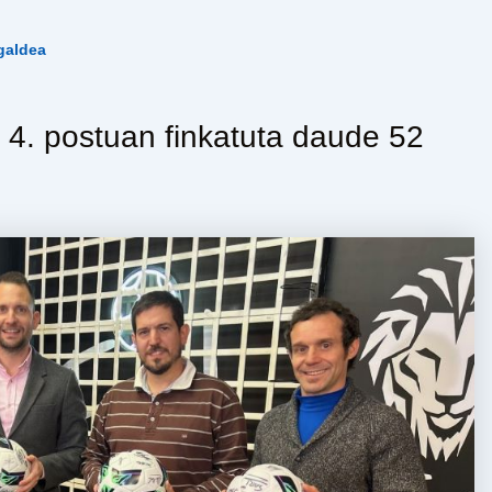
galdea
4. postuan finkatuta daude 52