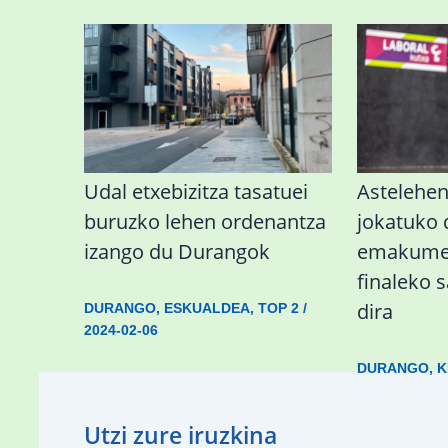
Udal etxebizitza tasatuei
Astelehe
buruzko lehen ordenantza
jokatuko
izango du Durangok
emakumez
finaleko 
dira
DURANGO
,
ESKUALDEA
,
TOP 2
/
2024-02-06
DURANGO
,
K
Utzi zure iruzkina