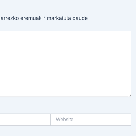
arrezko eremuak
*
markatuta daude
Website