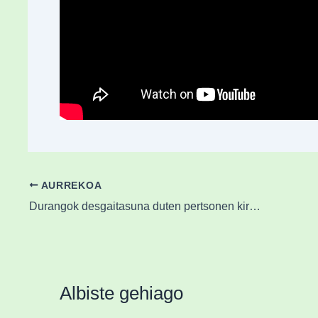
AURREKOA
Durangok desgaitasuna duten pertsonen kirol-inklusioa hobetzeko inkesta hasi du
Albiste gehiago