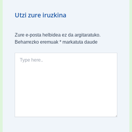
Utzi zure iruzkina
Zure e-posta helbidea ez da argitaratuko.
Beharrezko eremuak
*
markatuta daude
Type
here..