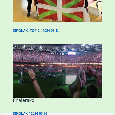
Wadokan garaile Espainiako txapelketan
14 dominarekin
KIROLAK
,
TOP 2
/
2024-03-11
Abadiñok eta Ermuak ere pantaila
erraldoiak jarriko dituzte Kopako
finalerako
KIROLAK
/
2024-03-26