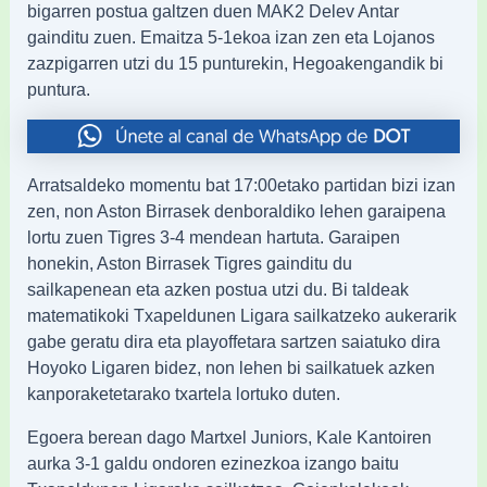
bigarren postua galtzen duen MAK2 Delev Antar
gainditu zuen. Emaitza 5-1ekoa izan zen eta Lojanos
zazpigarren utzi du 15 punturekin, Hegoakengandik bi
puntura.
Arratsaldeko momentu bat 17:00etako partidan bizi izan
zen, non Aston Birrasek denboraldiko lehen garaipena
lortu zuen Tigres 3-4 mendean hartuta. Garaipen
honekin, Aston Birrasek Tigres gainditu du
sailkapenean eta azken postua utzi du. Bi taldeak
matematikoki Txapeldunen Ligara sailkatzeko aukerarik
gabe geratu dira eta playoffetara sartzen saiatuko dira
Hoyoko Ligaren bidez, non lehen bi sailkatuek azken
kanporaketetarako txartela lortuko duten.
Egoera berean dago Martxel Juniors, Kale Kantoiren
aurka 3-1 galdu ondoren ezinezkoa izango baitu