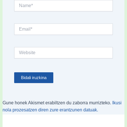
Name*
Email*
Website
Gune honek Akismet erabiltzen du zaborra murrizteko.
Ikusi
nola prozesatzen diren zure erantzunen datuak.