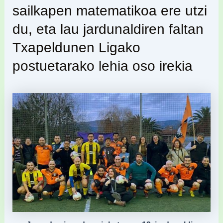
sailkapen matematikoa ere utzi
du, eta lau jardunaldiren faltan
Txapeldunen Ligako
postuetarako lehia oso irekia