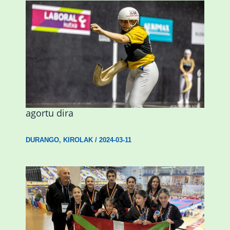
Astelehenean Durangon jokatuko den
emakumezkoen zesta finaleko sarrerak
agortu dira
DURANGO
,
KIROLAK
/
2024-03-11