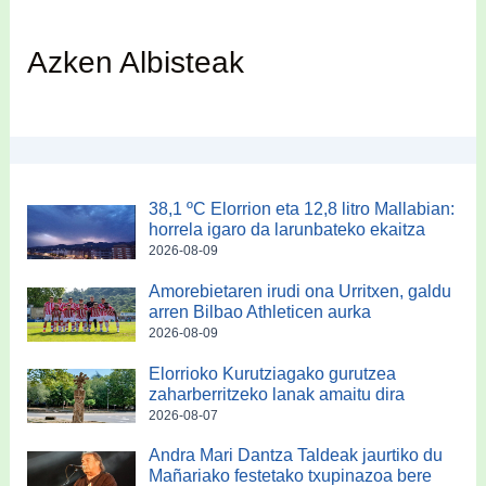
Azken Albisteak
38,1 ºC Elorrion eta 12,8 litro Mallabian:
horrela igaro da larunbateko ekaitza
2026-08-09
Amorebietaren irudi ona Urritxen, galdu
arren Bilbao Athleticen aurka
2026-08-09
Elorrioko Kurutziagako gurutzea
zaharberritzeko lanak amaitu dira
2026-08-07
Andra Mari Dantza Taldeak jaurtiko du
Mañariako festetako txupinazoa bere