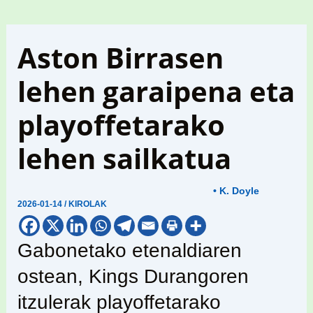
Aston Birrasen
lehen garaipena eta
playoffetarako
lehen sailkatua
• K. Doyle
2026-01-14
/
KIROLAK
Gabonetako etenaldiaren
ostean, Kings Durangoren
itzulerak playoffetarako