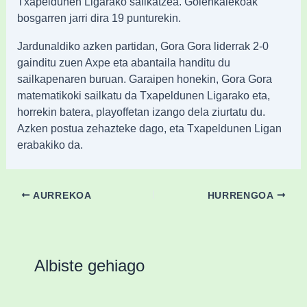
Txapeldunen Ligarako sailkatzea. Goienkalekoak
bosgarren jarri dira 19 punturekin.
Jardunaldiko azken partidan, Gora Gora liderrak 2-0
gainditu zuen Axpe eta abantaila handitu du
sailkapenaren buruan. Garaipen honekin, Gora Gora
matematikoki sailkatu da Txapeldunen Ligarako eta,
horrekin batera, playoffetan izango dela ziurtatu du.
Azken postua zehazteke dago, eta Txapeldunen Ligan
erabakiko da.
AURREKOA
HURRENGOA
Albiste gehiago