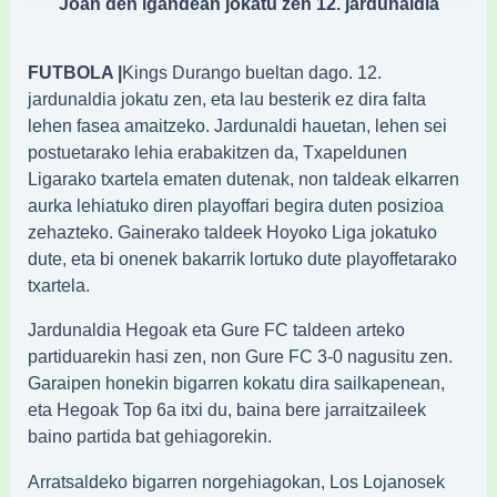
Joan den igandean jokatu zen 12. jardunaldia
FUTBOLA |
Kings Durango bueltan dago. 12.
jardunaldia jokatu zen, eta lau besterik ez dira falta
lehen fasea amaitzeko. Jardunaldi hauetan, lehen sei
postuetarako lehia erabakitzen da, Txapeldunen
Ligarako txartela ematen dutenak, non taldeak elkarren
aurka lehiatuko diren playoffari begira duten posizioa
zehazteko. Gainerako taldeek Hoyoko Liga jokatuko
dute, eta bi onenek bakarrik lortuko dute playoffetarako
txartela.
Jardunaldia Hegoak eta Gure FC taldeen arteko
partiduarekin hasi zen, non Gure FC 3-0 nagusitu zen.
Garaipen honekin bigarren kokatu dira sailkapenean,
eta Hegoak Top 6a itxi du, baina bere jarraitzaileek
baino partida bat gehiagorekin.
Arratsaldeko bigarren norgehiagokan, Los Lojanosek