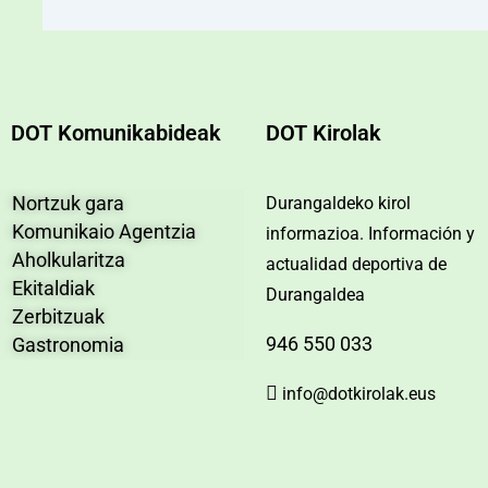
DOT Komunikabideak
DOT Kirolak
Nortzuk gara
Durangaldeko kirol
Komunikaio Agentzia
informazioa. Información y
Aholkularitza
actualidad deportiva de
Ekitaldiak
Durangaldea
Zerbitzuak
946 550 033
Gastronomia
info@dotkirolak.eus