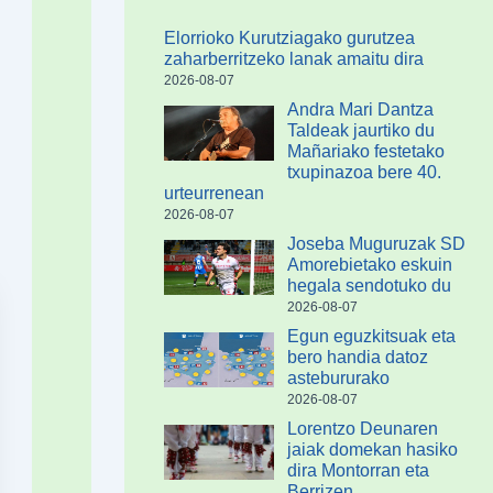
Elorrioko Kurutziagako gurutzea
zaharberritzeko lanak amaitu dira
2026-08-07
Andra Mari Dantza
Taldeak jaurtiko du
Mañariako festetako
txupinazoa bere 40.
urteurrenean
2026-08-07
Joseba Muguruzak SD
Amorebietako eskuin
hegala sendotuko du
2026-08-07
Egun eguzkitsuak eta
bero handia datoz
astebururako
2026-08-07
Lorentzo Deunaren
jaiak domekan hasiko
dira Montorran eta
Berrizen