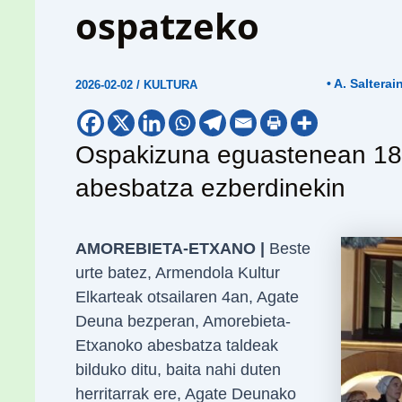
ospatzeko
• A. Salterai
2026-02-02
/
KULTURA
Ospakizuna eguastenean 18:
abesbatza ezberdinekin
AMOREBIETA-ETXANO |
Beste
urte batez, Armendola Kultur
Elkarteak otsailaren 4an, Agate
Deuna bezperan, Amorebieta-
Etxanoko abesbatza taldeak
bilduko ditu, baita nahi duten
herritarrak ere, Agate Deunako