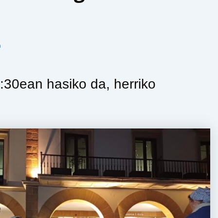
n
30ean hasiko da, herriko