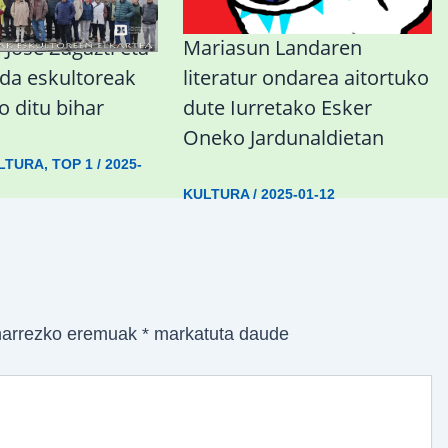
Jose Zugazti eta
Mariasun Landaren
lida eskultoreak
literatur ondarea aitortuko
 ditu bihar
dute Iurretako Esker
Oneko Jardunaldietan
LTURA
,
TOP 1
/
2025-
KULTURA
/
2025-01-12
arrezko eremuak
*
markatuta daude