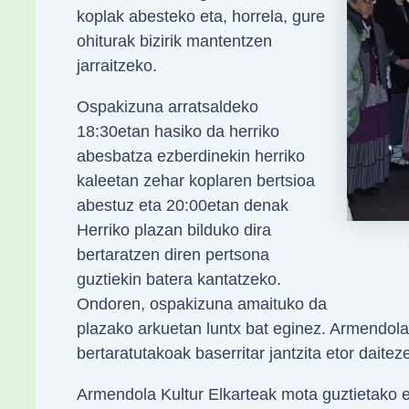
koplak abesteko eta, horrela, gure
ohiturak bizirik mantentzen
jarraitzeko.
Ospakizuna arratsaldeko
18:30etan hasiko da herriko
abesbatza ezberdinekin herriko
kaleetan zehar koplaren bertsioa
abestuz eta 20:00etan denak
Herriko plazan bilduko dira
bertaratzen diren pertsona
guztiekin batera kantatzeko.
Ondoren, ospakizuna amaituko da
plazako arkuetan luntx bat eginez. Armendola 
bertaratutakoak baserritar jantzita etor daitez
Armendola Kultur Elkarteak mota guztietako e