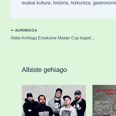
euskal kultura, historia, hizkuntza, gastronom
AURREKOA
Aldai-Arrillaga Emakume Master Cup txapelketaren sailkapeneko lehen postuan
Albiste gehiago