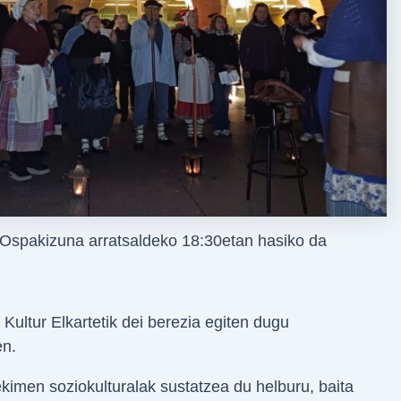
Ospakizuna arratsaldeko 18:30etan hasiko da
Kultur Elkartetik dei berezia egiten dugu
en.
kimen soziokulturalak sustatzea du helburu, baita