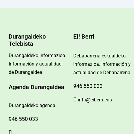
Durangaldeko
EI! Berri
Telebista
Durangaldeko informazioa.
Debabarrena eskualdeko
Información y actualidad
informazioa. Información y
de Durangaldea
actualidad de Debabarrena
946 550 033
Agenda Durangaldea
info@eiberri.eus
Durangaldeko agenda
946 550 033