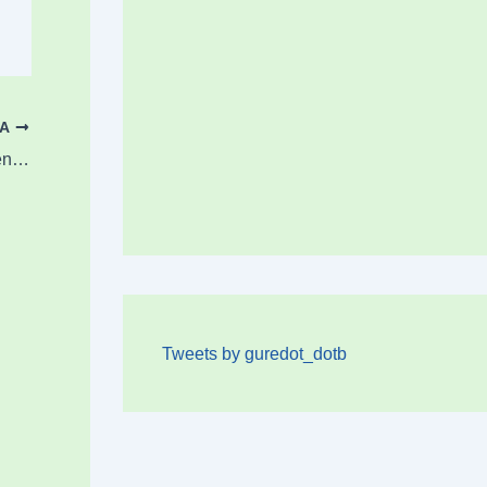
OA
[EMAITZAK] Kulturalen garaipena Zarautzen aurka Tabiran jokatutako gol jaialdiarekin
Tweets by guredot_dotb