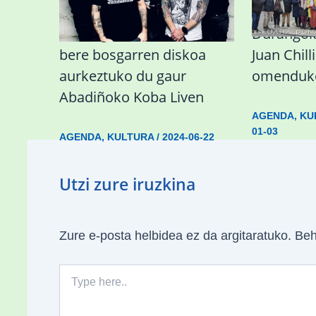
Durangoko Alerta taldeak
Durangok 
bere bosgarren diskoa
Juan Chil
aurkeztuko du gaur
omenduko
Abadiñoko Koba Liven
AGENDA
,
KU
01-03
AGENDA
,
KULTURA
/
2024-06-22
Utzi zure iruzkina
Zure e-posta helbidea ez da argitaratuko.
Beh
Type
here..