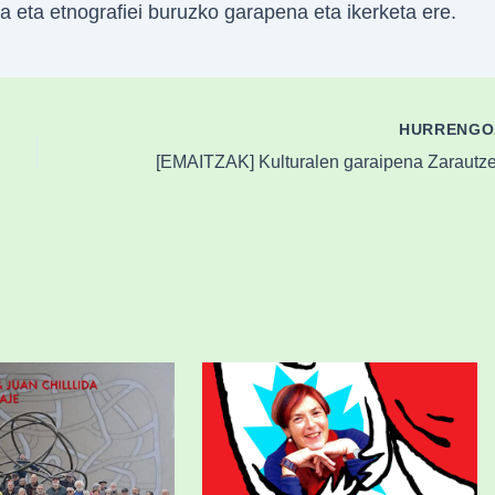
ia eta etnografiei buruzko garapena eta ikerketa ere.
HURRENG