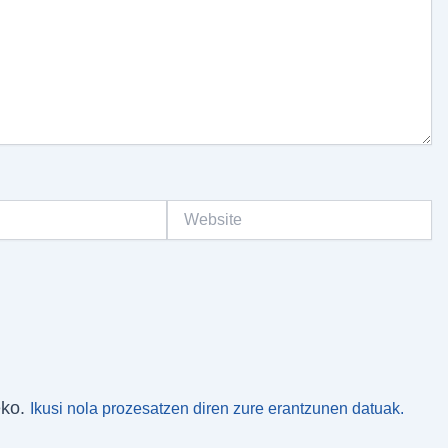
Website
eko.
Ikusi nola prozesatzen diren zure erantzunen datuak.