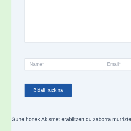
Name*
Email*
Gune honek Akismet erabiltzen du zaborra murrizt