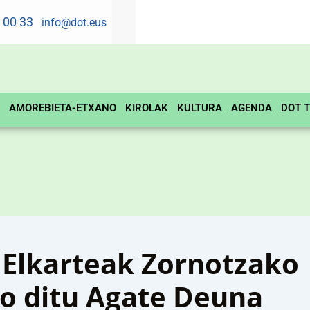
5 00 33
info@dot.eus
AMOREBIETA-ETXANO
KIROLAK
KULTURA
AGENDA
DOT T
 Elkarteak Zornotzako
o ditu Agate Deuna