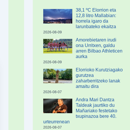
38,1 ºC Elorrion eta
12,8 litro Mallabian:
horrela igaro da
larunbateko ekaitza
2026-08-09
Amorebietaren irudi
ona Urritxen, galdu
arren Bilbao Athleticen
aurka
2026-08-09
Elorrioko Kurutziagako
gurutzea
zaharberritzeko lanak
amaitu dira
2026-08-07
Andra Mari Dantza
Taldeak jaurtiko du
Mañariako festetako
txupinazoa bere 40.
urteurrenean
2026-08-07