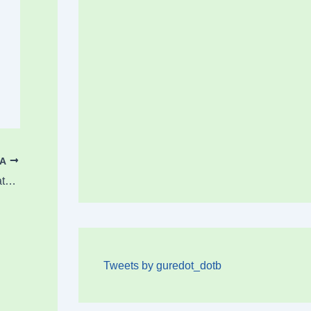
OA
Amorebietak eta Durangok bizikleta partekatuen sistema ezartzeko interesa agertu dute
Tweets by guredot_dotb