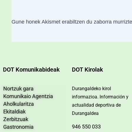
Gune honek Akismet erabiltzen du zaborra murrizt
DOT Komunikabideak
DOT Kirolak
Nortzuk gara
Durangaldeko kirol
Komunikaio Agentzia
informazioa. Información y
Aholkularitza
actualidad deportiva de
Ekitaldiak
Durangaldea
Zerbitzuak
946 550 033
Gastronomia