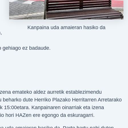
Kanpaina uda amaieran hasiko da
,
no gehiago ez badaude.
izena emateko aldez aurretik establezimendu
tu beharko dute Herriko Plazako Herritarren Arretarako
tik 15:00etara. Kanpainaren oinarriak eta izena
o hori HAZen ere egongo da eskuragarri.
a uda amaieran hasiko da. Parte hartu nahi duten