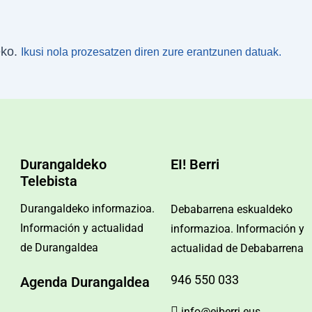
eko.
Ikusi nola prozesatzen diren zure erantzunen datuak.
Durangaldeko
EI! Berri
Telebista
Durangaldeko informazioa.
Debabarrena eskualdeko
Información y actualidad
informazioa. Información y
de Durangaldea
actualidad de Debabarrena
946 550 033
Agenda Durangaldea
info@eiberri.eus