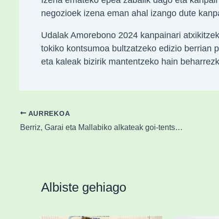
negozioek izena eman ahal izango dute kanpa
Udalak Amorebono 2024 kanpainari atxikitzeko 
tokiko kontsumoa bultzatzeko edizio berrian p
eta kaleak bizirik mantentzeko hain beharrez
AURREKOA
Berriz, Garai eta Mallabiko alkateak goi-tentsioko linearen proiektuaren aurka
Albiste gehiago