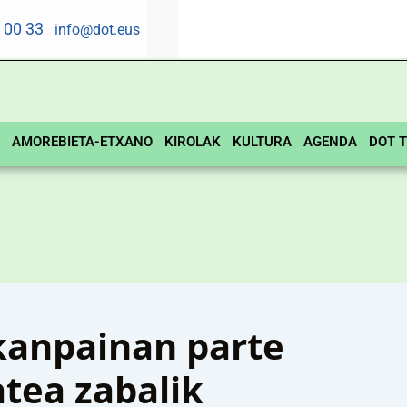
5 00 33
info@dot.eus
AMOREBIETA-ETXANO
KIROLAK
KULTURA
AGENDA
DOT T
anpainan parte
tea zabalik