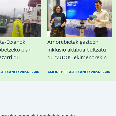
ta-Etxanok
Amorebietak gazteen
obetzeko plan
inklusio aktiboa bultzatu
ezarri du
du “ZUOK” ekimenarekin
A-ETXANO
/
2024-02-06
AMOREBIETA-ETXANO
/
2024-02-06