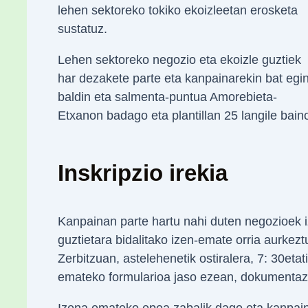
lehen sektoreko tokiko ekoizleetan erosketa
sustatuz.
Lehen sektoreko negozio eta ekoizle guztiek
har dezakete parte eta kanpainarekin bat egin
baldin eta salmenta-puntua Amorebieta-
Etxanon badago eta plantillan 25 langile bai
Inskripzio irekia
Kanpainan parte hartu nahi duten negozioek 
guztietara bidalitako izen-emate orria aurkez
Zerbitzuan, astelehenetik ostiralera, 7: 30eta
emateko formularioa jaso ezean, dokumentazi
Izena emateko epea zabalik dago eta kanpain