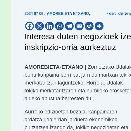
• dot_duran
2024-07-06
/
AMOREBIETA-ETXANO
,
Interesa duten negozioek i
inskripzio-orria aurkeztuz
AMOREBIETA-ETXANO |
Zornotzako Udala
bonu kanpaina berri bat jarri du martxan tokik
merkataritzari laguntzeko. Horrela, Udalak
tokiko merkataritzaren eta hurbileko eroskete
aldeko apustua berresten du.
Aurreko edizioetan bezala, kanpainaren
ardatza udalerrian jarduera ekonomikoa
bultzatzea izango da, tokiko negozioetan eta