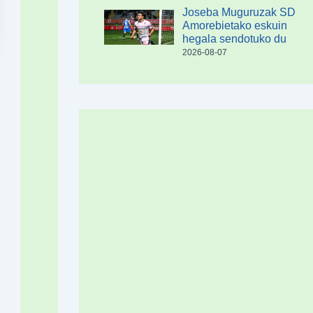
Joseba Muguruzak SD
Amorebietako eskuin
hegala sendotuko du
2026-08-07