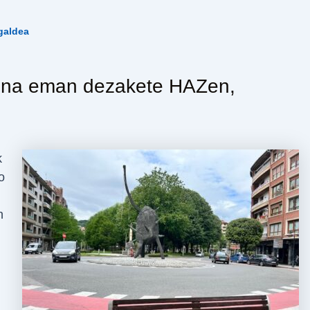
galdea
zena eman dezakete HAZen,
k
o
n