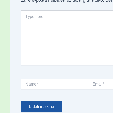
Zure e-posta helbidea ez da argitaratuko.
Beh
Type
here..
Name*
Email*