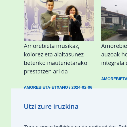
Amorebieta musikaz,
Amorebie
kolorez eta alaitasunez
auzoak h
beteriko inauterietarako
integrala 
prestatzen ari da
AMOREBIET
AMOREBIETA-ETXANO
/
2024-02-06
Utzi zure iruzkina