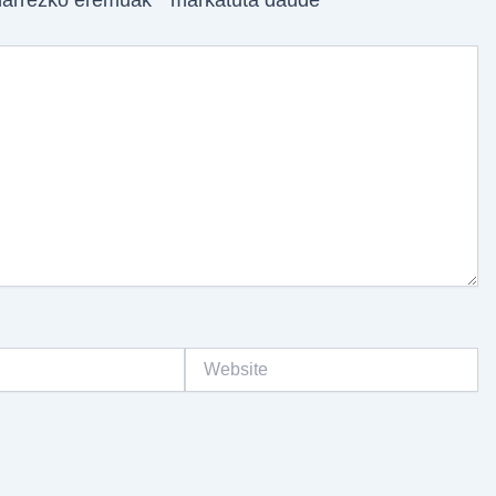
arrezko eremuak
*
markatuta daude
Website