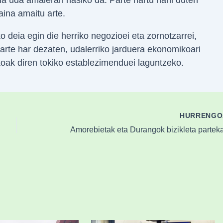
ina amaitu arte.
deia egin die herriko negozioei eta zornotzarrei,
arte har dezaten, udalerriko jarduera ekonomikoari
koak diren tokiko establezimenduei laguntzeko.
HURRENG