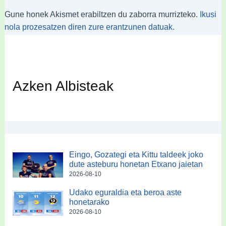
Gune honek Akismet erabiltzen du zaborra murrizteko.
Ikusi
nola prozesatzen diren zure erantzunen datuak.
Azken Albisteak
Eingo, Gozategi eta Kittu taldeek joko
dute asteburu honetan Etxano jaietan
2026-08-10
Udako eguraldia eta beroa aste
honetarako
2026-08-10