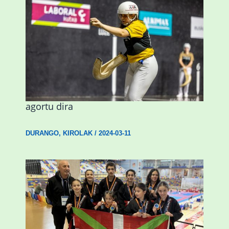
Astelehenean Durangon jokatuko den
emakumezkoen zesta finaleko sarrerak
agortu dira
DURANGO
,
KIROLAK
/
2024-03-11