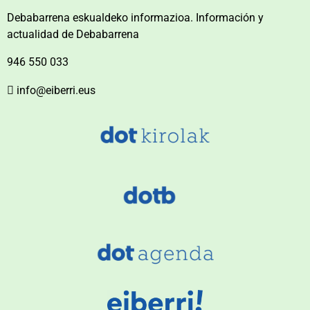
Debabarrena eskualdeko informazioa. Información y
actualidad de Debabarrena
946 550 033
info@eiberri.eus