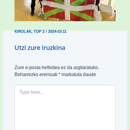
Wadokan garaile Espainiako txapelketan
14 dominarekin
KIROLAK
,
TOP 2
/
2024-03-11
Utzi zure iruzkina
Zure e-posta helbidea ez da argitaratuko.
Beharrezko eremuak
*
markatuta daude
Type
here..