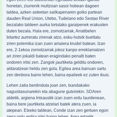
honetan, ziurrenik multzoan sasoi hobean dagoen
taldea, azken asteetan sailkapenaren goiko partean
dauden Real Union, Utebo, Tudelano edo Sestao River
bezalako taldeen aurka lortutako garaipenek erakusten
duten bezala. Hala ere, zornotzarrak, Arratibelen
bitartez aurreratu zirenak atzo, esku-hutsik bueltatu
ziren polemika izan zuen amaiera krudel batean. Izan
ere, 2-1ekoa zornotzarrak jokoz kanpo erreklamatzen
ari ziren jokaldi batean eragindako penalti baten
ondoren iritsi zen. Zangok jaurtiketa gelditu ondoren,
aldaratzean heldu zen gola. Egilea area barruan sartu
zen denbora baino lehen, baina epaileek ez zuten ikusi.
Lehen zatia berdinduta joan zen, txandakako
nagusitasunarekin eta abagune gutxirekin. SDAren
aldetik, argiena Intxaustik izan zuen ordu laurdenean,
baina bere jaurtiketa atzelari batek atera zuen, ia
atepean. Etxeko taldean, Conde izan zen gertuen egon
zena ordu erdira iritsi baino lehen. Area ertzetik