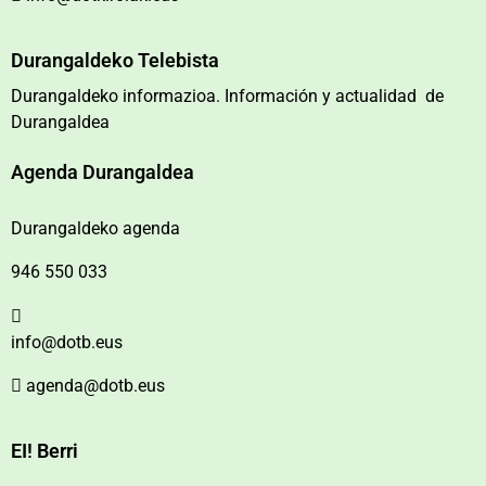
Durangaldeko Telebista
Durangaldeko informazioa. Información y actualidad de
Durangaldea
Agenda Durangaldea
Durangaldeko agenda
946 550 033
info@dotb.eus
agenda@dotb.eus
EI! Berri