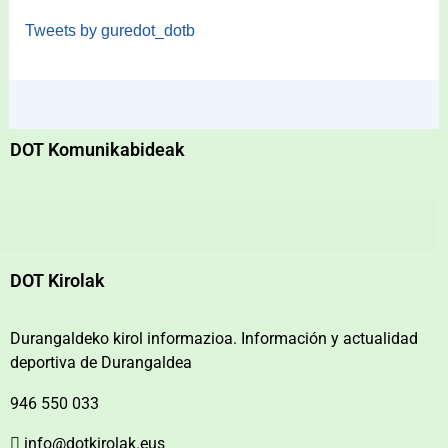
Tweets by guredot_dotb
DOT Komunikabideak
DOT Kirolak
Durangaldeko kirol informazioa. Información y actualidad
deportiva de Durangaldea
946 550 033
info@dotkirolak.eus