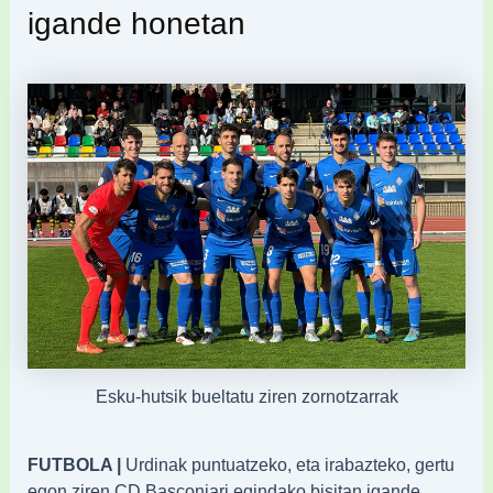
igande honetan
Esku-hutsik bueltatu ziren zornotzarrak
FUTBOLA |
Urdinak puntuatzeko, eta irabazteko, gertu
egon ziren CD Basconiari egindako bisitan igande