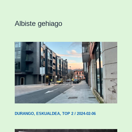
Albiste gehiago
Udal etxebizitza tasatuei buruzko lehen
ordenantza izango du Durangok
DURANGO
,
ESKUALDEA
,
TOP 2
/
2024-02-06