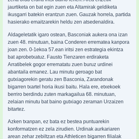
jaurtiketa on bat egin zuen eta Altamirak geldiketa
ikusgarri batekin erantzun zuen. Gauzak horrela, partida
hasierako emaitzarekin heldu zen atsedenaldira.
Aldageletatik igaro ostean, Basconiak aukera ona izan
zuen 48. minutuan, baina Conderen errematea kanpora
joan zen. 0-1ekoa 57.ean iritsi zen estrategia ekintza
bat aprobetxatuz. Fausto Tienzaren erdiraketa
Arratibelek gogor errematatu zuen buruz urdinei
abantaila emanez. Lau minutu geroago bat
gutxiagorekin geratu zen Basconia, Zarandonak
bigarren txartel horia ikusi baitu. Hala ere, etxekoek
berriro berdindu zuten markagailua 68. minutuan,
zelaian minutu bat baino gutxiago zeraman Urzaizen
bitartez.
Azken txanpan, ez bata ez bestea puntuarekin
konformatzen ez zela zirudien. Urdinak aurkariaren
arean zehar zebiltzan eta Athleticen bigarren filialak