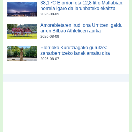
38,1 ºC Elorrion eta 12,8 litro Mallabian:
horrela igaro da larunbateko ekaitza
2026-08-09
Amorebietaren irudi ona Urritxen, galdu
arren Bilbao Athleticen aurka
2026-08-09
Elorrioko Kurutziagako gurutzea
zaharberritzeko lanak amaitu dira
2026-08-07