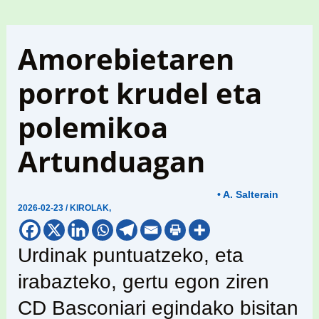
Amorebietaren
porrot krudel eta
polemikoa
Artunduagan
• A. Salterain
2026-02-23
/
KIROLAK
,
Urdinak puntuatzeko, eta
irabazteko, gertu egon ziren
CD Basconiari egindako bisitan