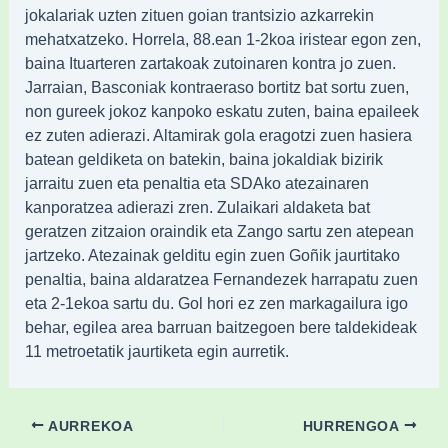
jokalariak uzten zituen goian trantsizio azkarrekin
mehatxatzeko. Horrela, 88.ean 1-2koa iristear egon zen,
baina Ituarteren zartakoak zutoinaren kontra jo zuen.
Jarraian, Basconiak kontraeraso bortitz bat sortu zuen,
non gureek jokoz kanpoko eskatu zuten, baina epaileek
ez zuten adierazi. Altamirak gola eragotzi zuen hasiera
batean geldiketa on batekin, baina jokaldiak bizirik
jarraitu zuen eta penaltia eta SDAko atezainaren
kanporatzea adierazi zren. Zulaikari aldaketa bat
geratzen zitzaion oraindik eta Zango sartu zen atepean
jartzeko. Atezainak gelditu egin zuen Goñik jaurtitako
penaltia, baina aldaratzea Fernandezek harrapatu zuen
eta 2-1ekoa sartu du. Gol hori ez zen markagailura igo
behar, egilea area barruan baitzegoen bere taldekideak
11 metroetatik jaurtiketa egin aurretik.
AURREKOA
HURRENGOA