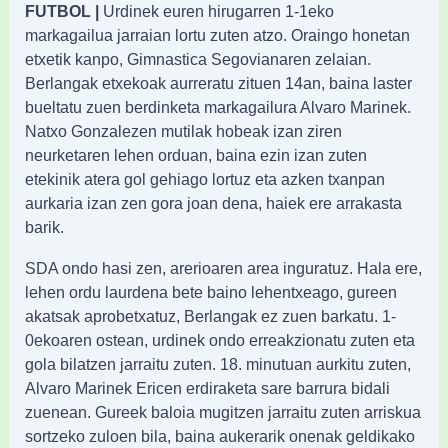
FUTBOL |
Urdinek euren hirugarren 1-1eko
markagailua jarraian lortu zuten atzo. Oraingo honetan
etxetik kanpo, Gimnastica Segovianaren zelaian.
Berlangak etxekoak aurreratu zituen 14an, baina laster
bueltatu zuen berdinketa markagailura Alvaro Marinek.
Natxo Gonzalezen mutilak hobeak izan ziren
neurketaren lehen orduan, baina ezin izan zuten
etekinik atera gol gehiago lortuz eta azken txanpan
aurkaria izan zen gora joan dena, haiek ere arrakasta
barik.
SDA ondo hasi zen, arerioaren area inguratuz. Hala ere,
lehen ordu laurdena bete baino lehentxeago, gureen
akatsak aprobetxatuz, Berlangak ez zuen barkatu. 1-
0ekoaren ostean, urdinek ondo erreakzionatu zuten eta
gola bilatzen jarraitu zuten. 18. minutuan aurkitu zuten,
Alvaro Marinek Ericen erdiraketa sare barrura bidali
zuenean. Gureek baloia mugitzen jarraitu zuten arriskua
sortzeko zuloen bila, baina aukerarik onenak geldikako