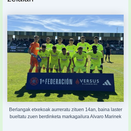
Berlangak etxekoak aurreratu zituen 14an, baina laster
bueltatu zuen berdinketa markagailura Alvaro Marinek