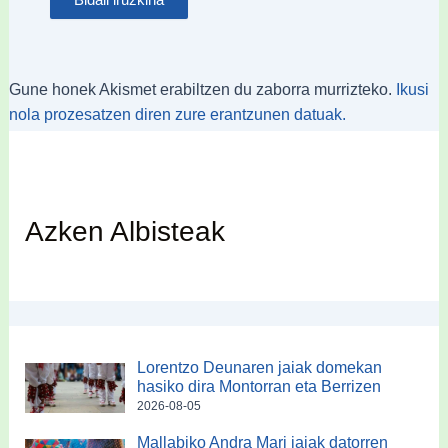
Gune honek Akismet erabiltzen du zaborra murrizteko.
Ikusi
nola prozesatzen diren zure erantzunen datuak.
Azken Albisteak
Lorentzo Deunaren jaiak domekan
hasiko dira Montorran eta Berrizen
2026-08-05
Mallabiko Andra Mari jaiak datorren