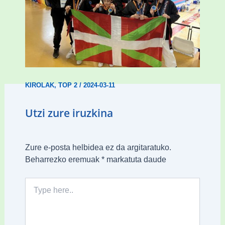
Wadokan garaile Espainiako txapelketan
14 dominarekin
KIROLAK
,
TOP 2
/
2024-03-11
Utzi zure iruzkina
Zure e-posta helbidea ez da argitaratuko.
Beharrezko eremuak
*
markatuta daude
Type
here..