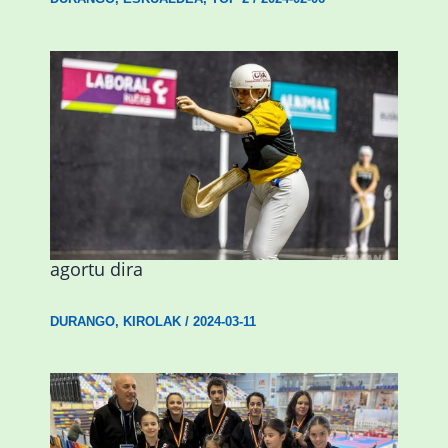
Astelehenean Durangon jokatuko den
emakumezkoen zesta finaleko sarrerak
agortu dira
DURANGO
,
KIROLAK
/
2024-03-11