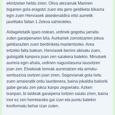
ekintzetan heldu ziren. Oliva atezainak Marinen
bigarren gola eragotzi zuen eta gero geldiketa bikaina
egin zuen Herviasek atsedenaldira iritsi aurretik
jaurtitako faltan 1-2ekoa sahiesteko.
Aldageletatik igaro ostean, urdinek gogotsu jarraitu
zuten garaipenaren bila. Aurkariek zornotzarren jokoa
geldiarazten zuen berdinketa mantentzeko. Area
ertzeko falta batean, Herviasek berriro abisatu zuen,
gutxigatik kanpora joan zen saiakera batekin. Minutuek
aurrera egin ahala, urdinen nagusitasuna lausotzen
joan zen. Etxekoak lerroak aurreratzen eta arrisku-
sentsazioa sortzen joan ziren. Segovianak gola lortu
zuen amaieratik ordu laurdenera, baina jokaldia baliorik
gabe geratu zen jokoz kanpo zegoelako. Azken
txanpan, bi taldeak garaipena lortzen saiatu ziren, baina
inor ez zen horretarako gai izan eta puntu batekin
konformatu behar izan zuten.