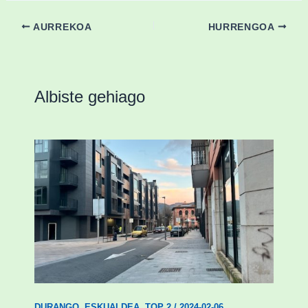
AURREKOA
HURRENGOA
Albiste gehiago
Udal etxebizitza tasatuei buruzko lehen
ordenantza izango du Durangok
DURANGO
,
ESKUALDEA
,
TOP 2
/
2024-02-06