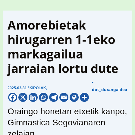
Amorebietak
hirugarren 1-1eko
markagailua
jarraian lortu dute
•
2025-03-31
/
KIROLAK
,
dot_durangaldea
Oraingo honetan etxetik kanpo,
Gimnastica Segovianaren
zelaian