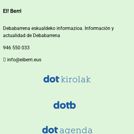
EI! Berri
Debabarrena eskualdeko informazioa. Información y
actualidad de Debabarrena
946 550 033
info@eiberri.eus