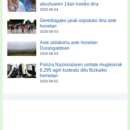
abuztuaren 14an hasiko dira
2026-08-04
Gerediagako jaiak ospatuko dira aste
honetan
2026-08-03
Aste aldakorra aste honetan
Durangaldean
2026-08-03
Polizia Nazionalaren unitate mugikorrak
6.295 agiri kudeatu ditu Bizkaiko
herrietan
2026-08-02