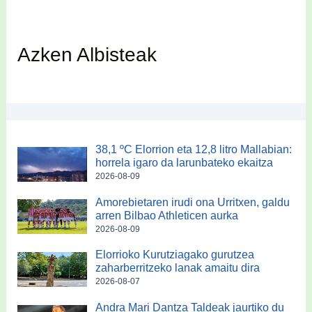
Azken Albisteak
38,1 ºC Elorrion eta 12,8 litro Mallabian:
horrela igaro da larunbateko ekaitza
2026-08-09
Amorebietaren irudi ona Urritxen, galdu
arren Bilbao Athleticen aurka
2026-08-09
Elorrioko Kurutziagako gurutzea
zaharberritzeko lanak amaitu dira
2026-08-07
Andra Mari Dantza Taldeak jaurtiko du