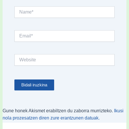
Name*
Email*
Website
Gune honek Akismet erabiltzen du zaborra murrizteko.
Ikusi
nola prozesatzen diren zure erantzunen datuak.