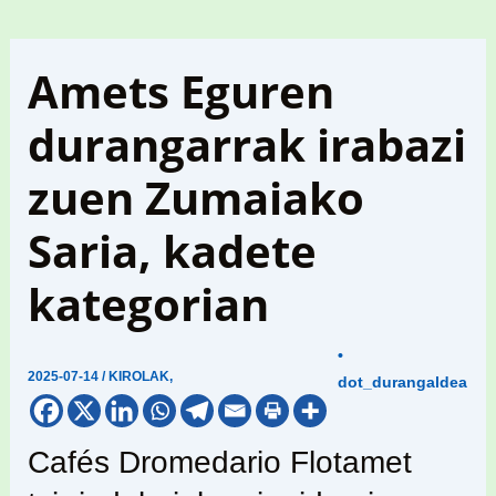
Amets Eguren
durangarrak irabazi
zuen Zumaiako
Saria, kadete
kategorian
•
2025-07-14
/
KIROLAK
,
dot_durangaldea
Cafés Dromedario Flotamet