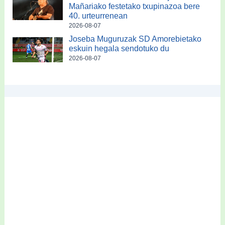
Mañariako festetako txupinazoa bere
40. urteurrenean
2026-08-07
Joseba Muguruzak SD Amorebietako
eskuin hegala sendotuko du
2026-08-07