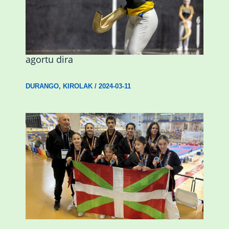
Astelehenean Durangon jokatuko den
emakumezkoen zesta finaleko sarrerak
agortu dira
DURANGO
,
KIROLAK
/
2024-03-11
Wadokan garaile Espainiako txapelketan
14 dominarekin