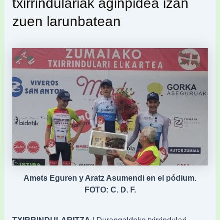
txirrindulariak aginpidea izan
zuen larunbatean
Amets Eguren y Aratz Asumendi en el pódium.
FOTO: C. D. F.
TXIRRINDULARITZA
| Durangaldeko txirrindulari