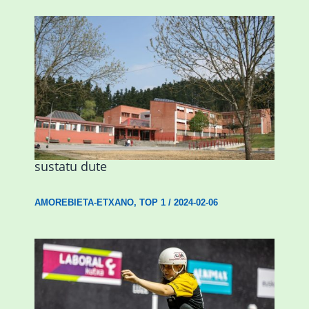
Amorebietak eta Eusko Jaurlaritzak
Urritxen institutu berri bat eraikitzea
sustatu dute
AMOREBIETA-ETXANO
,
TOP 1
/
2024-02-06