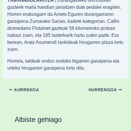
gazteek maila handian jarraitzen dute pedalei eragiten.
Horren erakusgarri da Amets Eguren durangarraren
garaipena Zumaiako Sarian, kadete kategorian. Cafés
dromedario Flotamet gazteak 56 kilometroko proban
irabazi zuen, eta 185 lasterkarik hartu zuten parte. Era
berean, Aratz Asumendi lankideak hirugarren plaza lortu
zuen.
Horrela, taldeak ondoz ondoko bigarren garaipena eta
urteko hirugarren garaipena lortu ditu.
AURREKOA
HURRENGOA
Albiste gehiago