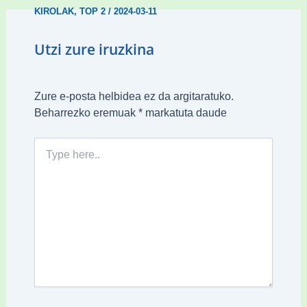
KIROLAK
,
TOP 2
/
2024-03-11
Utzi zure iruzkina
Zure e-posta helbidea ez da argitaratuko.
Beharrezko eremuak
*
markatuta daude
Type
here..