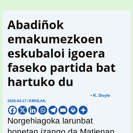
Abadiñok
emakumezkoen
eskubaloi igoera
faseko partida bat
hartuko du
• K. Doyle
2026-04-17
/
KIROLAK
,
Norgehiagoka larunbat
honetan izango da Matienan