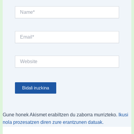
Name*
Email*
Website
Gune honek Akismet erabiltzen du zaborra murrizteko.
Ikusi
nola prozesatzen diren zure erantzunen datuak.