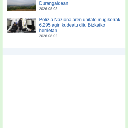
Durangaldean
2026-08-03
Polizia Nazionalaren unitate mugikorrak
6.295 agiri kudeatu ditu Bizkaiko
herrietan
2026-08-02