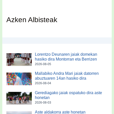
Azken Albisteak
Lorentzo Deunaren jaiak domekan
hasiko dira Montorran eta Berrizen
2026-08-05
Mallabiko Andra Mari jaiak datorren
abuztuaren 14an hasiko dira
2026-08-04
Gerediagako jaiak ospatuko dira aste
honetan
2026-08-03
Aste aldakorra aste honetan