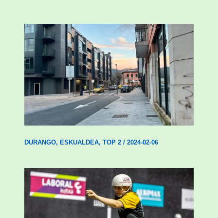
Udal etxebizitza tasatuei buruzko lehen
ordenantza izango du Durangok
DURANGO
,
ESKUALDEA
,
TOP 2
/
2024-02-06