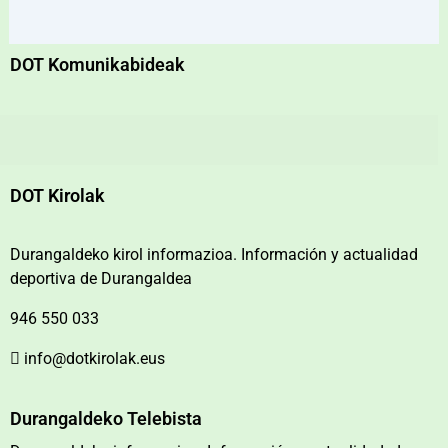
DOT Komunikabideak
DOT Kirolak
Durangaldeko kirol informazioa. Información y actualidad
deportiva de Durangaldea
946 550 033
info@dotkirolak.eus
Durangaldeko Telebista