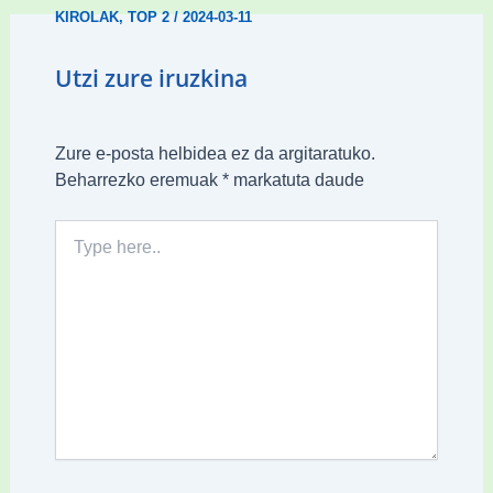
KIROLAK
,
TOP 2
/
2024-03-11
Utzi zure iruzkina
Zure e-posta helbidea ez da argitaratuko.
Beharrezko eremuak
*
markatuta daude
Type
here..