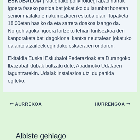
ESKUBALOIA
| Matienako polikiroldegi abadiñarrak
igoera faseko partida bat jokatuko du larunbat honetan
senior mailako emakumezkoen eskubaloian. Topaketa
18:00etan hasiko da eta sarrera doakoa izango da.
Norgehiagoka, igoera lortzeko lehian funtsezkoa den
kanporaketa bati dagokiona, kantxa neutralean jokatuko
da antolatzaileek egindako eskaeraren ondoren.
Ekitaldia Euskal Eskubaloi Federazioak eta Durangoko
Ibaizabal klubak bultzatu dute, Abadiñoko Udalaren
laguntzarekin. Udalak instalazioa utzi du partida
egiteko.
AURREKOA
HURRENGOA
Albiste gehiago