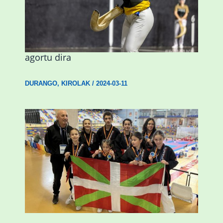
Astelehenean Durangon jokatuko den
emakumezkoen zesta finaleko sarrerak
agortu dira
DURANGO
,
KIROLAK
/
2024-03-11
Wadokan garaile Espainiako txapelketan
14 dominarekin