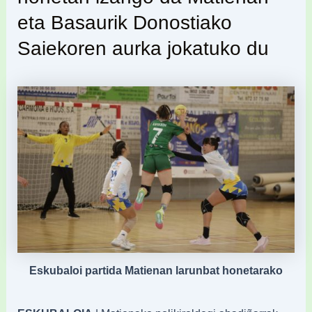
eta Basaurik Donostiako
Saiekoren aurka jokatuko du
Eskubaloi partida Matienan larunbat honetarako