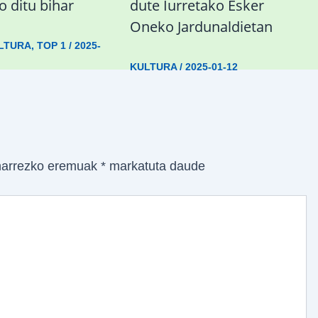
 ditu bihar
dute Iurretako Esker
Oneko Jardunaldietan
LTURA
,
TOP 1
/
2025-
KULTURA
/
2025-01-12
arrezko eremuak
*
markatuta daude