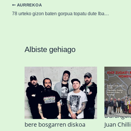
AURREKOA
78 urteko gizon baten gorpua topatu dute Ibaizabal ibaian, Iurretan
Albiste gehiago
Durangoko Alerta taldeak
Durangok 
bere bosgarren diskoa
Juan Chil