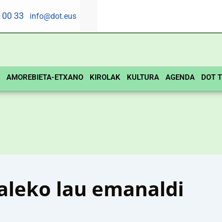
5 00 33
info@dot.eus
AMOREBIETA-ETXANO
KIROLAK
KULTURA
AGENDA
DOT T
aleko lau emanaldi