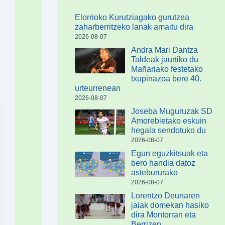
Elorrioko Kurutziagako gurutzea
zaharberritzeko lanak amaitu dira
2026-08-07
Andra Mari Dantza
Taldeak jaurtiko du
Mañariako festetako
txupinazoa bere 40.
urteurrenean
2026-08-07
Joseba Muguruzak SD
Amorebietako eskuin
hegala sendotuko du
2026-08-07
Egun eguzkitsuak eta
bero handia datoz
astebururako
2026-08-07
Lorentzo Deunaren
jaiak domekan hasiko
dira Montorran eta
Berrizen