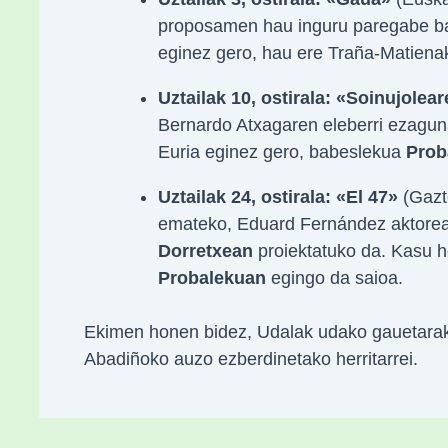
proposamen hau inguru paregabe ba
eginez gero, hau ere Traña-Matiena
Uztailak 10, ostirala:
«Soinujolea
Bernardo Atxagaren eleberri ezagu
Euria eginez gero, babeslekua
Prob
Uztailak 24, ostirala:
«El 47»
(Gazte
emateko, Eduard Fernández aktorea
Dorretxean
proiektatuko da. Kasu h
Probalekuan
egingo da saioa.
Ekimen honen bidez, Udalak udako gauetarako d
Abadiñoko auzo ezberdinetako herritarrei.