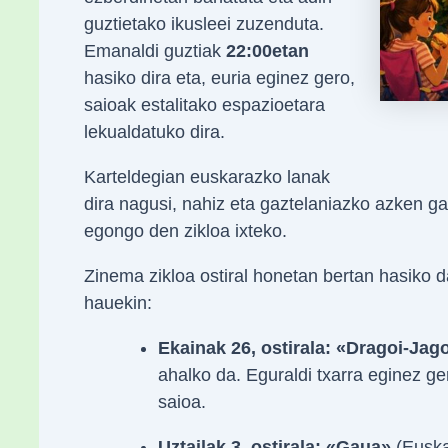
guztietako ikusleei zuzenduta.
Emanaldi guztiak
22:00etan
hasiko dira eta, euria eginez gero,
saioak estalitako espazioetara
lekualdatuko dira.
Karteldegian euskarazko lanak
dira nagusi, nahiz eta gaztelaniazko azken ga
egongo den zikloa ixteko.
Zinema zikloa ostiral honetan bertan hasiko d
hauekin:
Ekainak 26, ostirala:
«Dragoi-Jago
ahalko da. Eguraldi txarra eginez g
saioa.
Uztailak 3, ostirala:
«Gaua»
(Euska