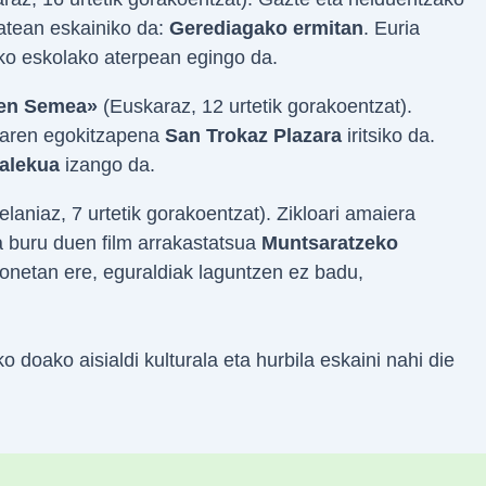
tean eskainiko da:
Gerediagako ermitan
. Euria
ko eskolako aterpean egingo da.
ren Semea»
(Euskaraz, 12 urtetik gorakoentzat).
naren egokitzapena
San Trokaz Plazara
iritsiko da.
alekua
izango da.
laniaz, 7 urtetik gorakoentzat). Zikloari amaiera
 buru duen film arrakastatsua
Muntsaratzeko
onetan ere, eguraldiak laguntzen ez badu,
oako aisialdi kulturala eta hurbila eskaini nahi die