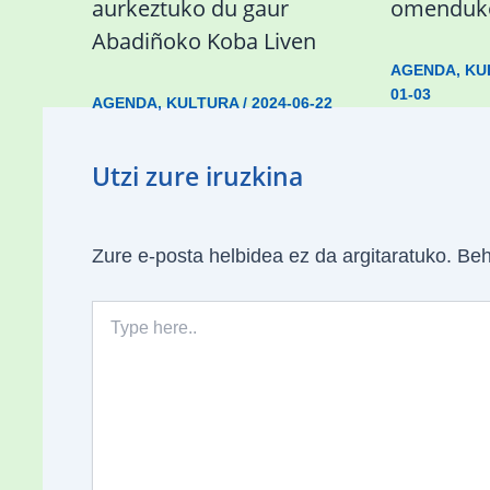
aurkeztuko du gaur
omenduko
Abadiñoko Koba Liven
AGENDA
,
KU
01-03
AGENDA
,
KULTURA
/
2024-06-22
Utzi zure iruzkina
Zure e-posta helbidea ez da argitaratuko.
Beh
Type
here..