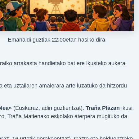
Emanaldi guztiak 22:00etan hasiko dira
raiko arrakasta handietako bat ere ikusteko aukera
a eta uztailaren amaierara arte luzatuko da hitzordu
lea»
(Euskaraz, adin guztientzat).
Traña Plazan
ikusi
ero, Traña-Matienako eskolako aterpera mugituko da
raz, 16 urtetik gorakoentzat). Gazte eta helduentzako