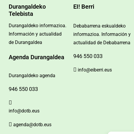
Durangaldeko
EI! Berri
Telebista
Durangaldeko informazioa.
Debabarrena eskualdeko
Información y actualidad
informazioa. Información y
de Durangaldea
actualidad de Debabarrena
946 550 033
Agenda Durangaldea
info@eiberri.eus
Durangaldeko agenda
946 550 033
info@dotb.eus
agenda@dotb.eus