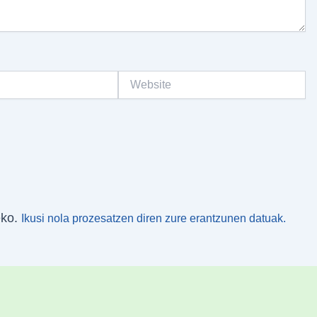
Website
eko.
Ikusi nola prozesatzen diren zure erantzunen datuak.