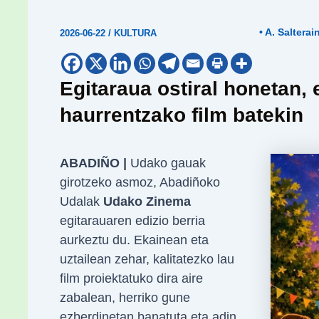
• A. Salterai
2026-06-22
/
KULTURA
Egitaraua ostiral honetan, 
haurrentzako film batekin
ABADIÑO |
Udako gauak
girotzeko asmoz, Abadiñoko
Udalak
Udako Zinema
egitarauaren edizio berria
aurkeztu du. Ekainean eta
uztailean zehar, kalitatezko lau
film proiektatuko dira aire
zabalean, herriko gune
ezberdinetan banatuta eta adin