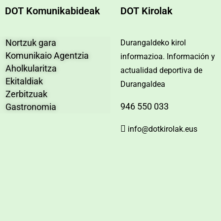
DOT Komunikabideak
DOT Kirolak
Nortzuk gara
Durangaldeko kirol
Komunikaio Agentzia
informazioa. Información y
Aholkularitza
actualidad deportiva de
Ekitaldiak
Durangaldea
Zerbitzuak
946 550 033
Gastronomia
info@dotkirolak.eus