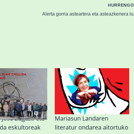
HURRENG
Jose Zugazti eta
Mariasun Landaren
lida eskultoreak
literatur ondarea aitortuko