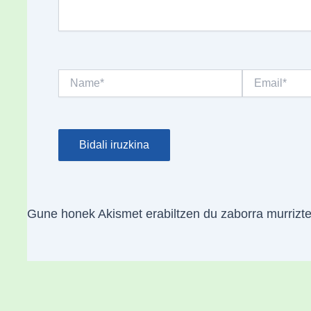
Name*
Email*
Gune honek Akismet erabiltzen du zaborra murrizt