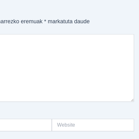
arrezko eremuak
*
markatuta daude
Website