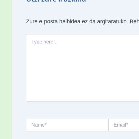
Zure e-posta helbidea ez da argitaratuko.
Beh
Type
here..
Name*
Email*