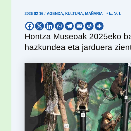
• E. S. I.
2026-02-16
/
AGENDA
,
KULTURA
,
MAÑARIA
Hontza Museoak 2025eko bala
hazkundea eta jarduera zien