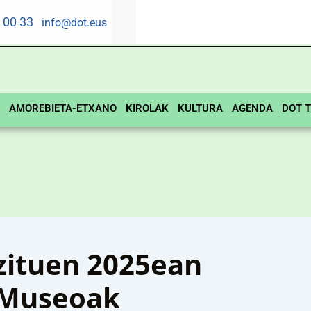
5 00 33
info@dot.eus
AMOREBIETA-ETXANO
KIROLAK
KULTURA
AGENDA
DOT T
o zituen 2025ean
 Museoak