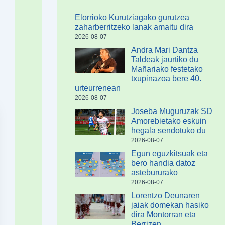
Elorrioko Kurutziagako gurutzea
zaharberritzeko lanak amaitu dira
2026-08-07
Andra Mari Dantza
Taldeak jaurtiko du
Mañariako festetako
txupinazoa bere 40.
urteurrenean
2026-08-07
Joseba Muguruzak SD
Amorebietako eskuin
hegala sendotuko du
2026-08-07
Egun eguzkitsuak eta
bero handia datoz
astebururako
2026-08-07
Lorentzo Deunaren
jaiak domekan hasiko
dira Montorran eta
Berrizen