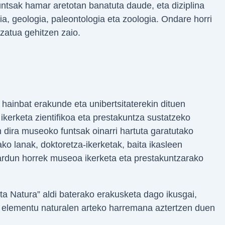
Funtsak hamar aretotan banatuta daude, eta diziplina
ia, geologia, paleontologia eta zoologia. Ondare horri
izatua gehitzen zaio.
ainbat erakunde eta unibertsitaterekin dituen
ikerketa zientifikoa eta prestakuntza sustatzeko
 dira museoko funtsak oinarri hartuta garatutako
ko lanak, doktoretza-ikerketak, baita ikasleen
Jardun horrek museoa ikerketa eta prestakuntzarako
ta Natura” aldi baterako erakusketa dago ikusgai,
a elementu naturalen arteko harremana aztertzen duen