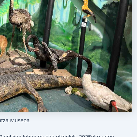
ntza Museoa
ientzien lehen museo ofizialak, 2025eko urtea