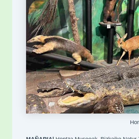
Ho
MAÑARIA|
Hontza Museoak, Bizkaiko Natur Z