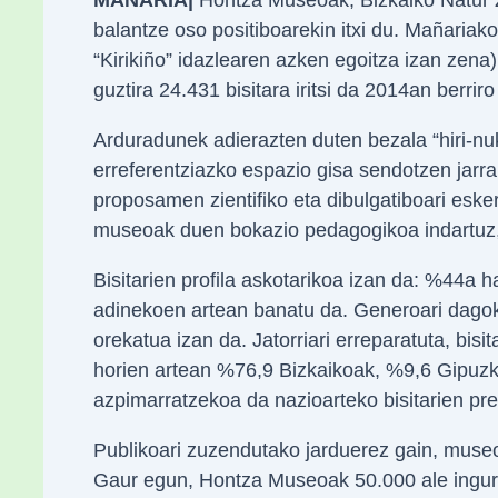
balantze oso positiboarekin itxi du. Mañaria
“Kirikiño” idazlearen azken egoitza izan zena)
guztira 24.431 bisitara iritsi da 2014an berriro 
Arduradunek adierazten duten bezala “hiri-nu
erreferentziazko espazio gisa sendotzen jarra
proposamen zientifiko eta dibulgatiboari esker
museoak duen bokazio pedagogikoa indartuz,
Bisitarien profila askotarikoa izan da: %44a 
adinekoen artean banatu da. Generoari dago
orekatua izan da. Jatorriari erreparatuta, bi
horien artean %76,9 Bizkaikoak, %9,6 Gipuz
azpimarratzekoa da nazioarteko bisitarien pre
Publikoari zuzendutako jarduerez gain, museoa
Gaur egun, Hontza Museoak 50.000 ale inguru 