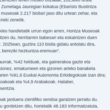
ko Zumelaga Jauregian kokatua (Ebaristo Bustintza
 museoak 2.217 bisitari jaso ditu urtean zehar, eta
ireki zenetik.
kleo handietatik urrun egon arren, Hontza Museoak
itzen du, herritarren babesari eta eskaintzen duen
. 2025ean, guztira 110 bisita gidatu antolatu dira,
 bereziki hezkuntza-eremuan”.
haurrak, %42 helduak, eta gainerakoa gazte eta
kionez, emakumeen eta gizonen arteko banaketa
sitarien %91,6 Euskal Autonomia Erkidegokoak izan dira;
koakoak eta %4,9 Arabakoak. Halaber,
sentzia.
k jarduera zientifiko sendoa garatzen jarraitu du.
gordetzen ditu, horietatik 48.183 informatizatuta,