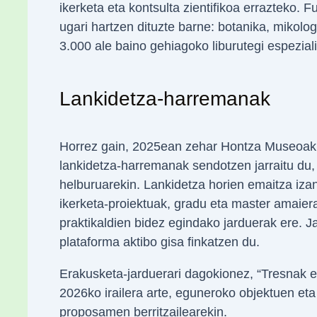
ikerketa eta kontsulta zientifikoa errazteko. 
ugari hartzen dituzte barne: botanika, mikolog
3.000 ale baino gehiagoko liburutegi espezial
Lankidetza-harremanak
Horrez gain, 2025ean zehar Hontza Museoak h
lankidetza-harremanak sendotzen jarraitu du, 
helburuarekin. Lankidetza horien emaitza izan
ikerketa-proiektuak, gradu eta master amaiera
praktikaldien bidez egindako jarduerak ere. 
plataforma aktibo gisa finkatzen du.
Erakusketa-jarduerari dagokionez, “Tresnak e
2026ko irailera arte, eguneroko objektuen et
proposamen berritzailearekin.