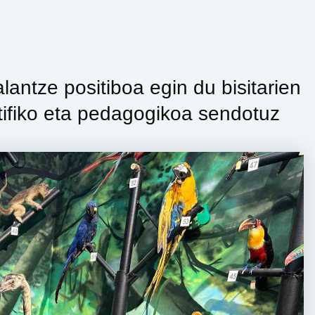
ntze positiboa egin du bisitarien
tifiko eta pedagogikoa sendotuz