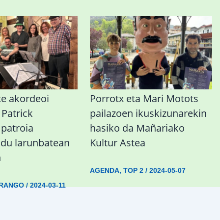
te akordeoi
Porrotx eta Mari Motots
 Patrick
pailazoen ikuskizunarekin
 patroia
hasiko da Mañariako
 du larunbatean
Kultur Astea
n
AGENDA
,
TOP 2
/
2024-05-07
RANGO
/
2024-03-11