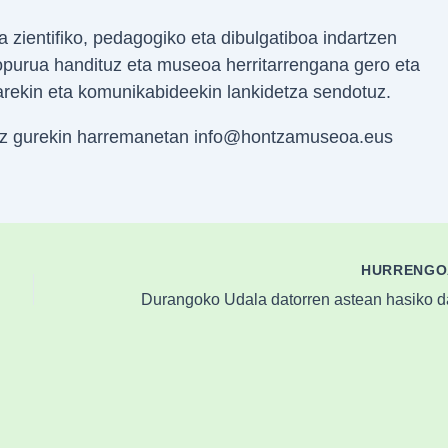
zientifiko, pedagogiko eta dibulgatiboa indartzen
 kopurua handituz eta museoa herritarrengana gero eta
arekin eta komunikabideekin lankidetza sendotuz.
itez gurekin harremanetan info@hontzamuseoa.eus
HURRENG