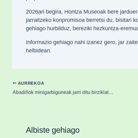
2026ari begira, Hontza Museoak bere jarduera 
jarraitzeko konpromisoa berretsi du, bisitari
gehiago hurbilduz, bereziki hezkuntza-eremu
Informazio gehiago nahi izanez gero, jar za
helbidean.
AURREKOA
Abadiñok minigarbiguneak jarri ditu birziklatze erosoagoa eta eraginkorragoa izateko
Albiste gehiago