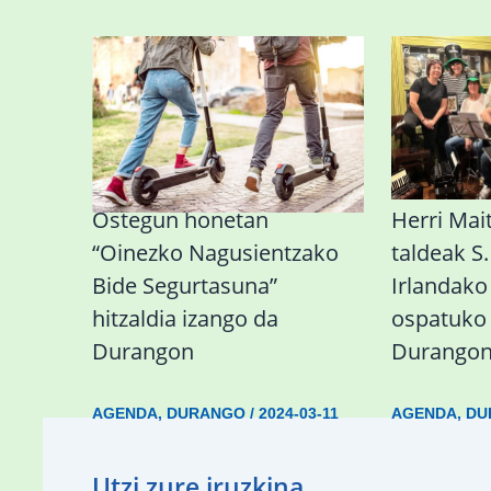
Ostegun honetan
Herri Mai
“Oinezko Nagusientzako
taldeak S.
Bide Segurtasuna”
Irlandako
hitzaldia izango da
ospatuko
Durangon
Durango
AGENDA
,
DURANGO
/
2024-03-11
AGENDA
,
DU
Utzi zure iruzkina