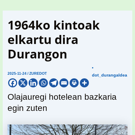
1964ko kintoak
elkartu dira
Durangon
•
2025-11-24
/
ZUREDOT
dot_durangaldea
Olajauregi hotelean bazkaria
egin zuten