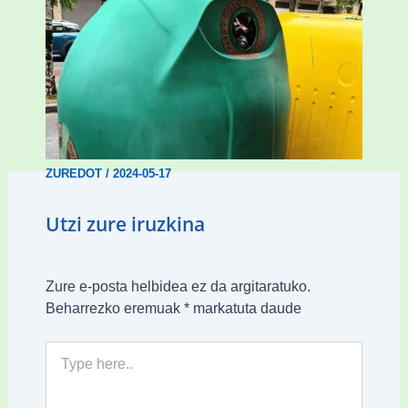
Beirazko edukiontzi gainezkatuak eta
marroiak «erdiak ez dabiltza»
ZUREDOT
/
2024-05-17
Utzi zure iruzkina
Zure e-posta helbidea ez da argitaratuko.
Beharrezko eremuak
*
markatuta daude
Type
here..