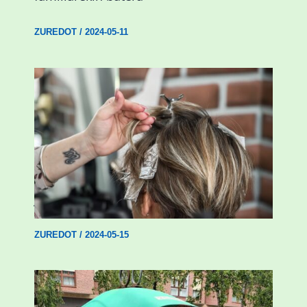
ZUREDOT
/
2024-05-11
Abadiñoko ile-apaindegi batean berehala
jartzeko ile-apaintzaile bila
ZUREDOT
/
2024-05-15