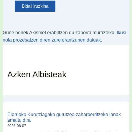
Gune honek Akismet erabiltzen du zaborra murrizteko.
Ikusi
nola prozesatzen diren zure erantzunen datuak.
Azken Albisteak
Elorrioko Kurutziagako gurutzea zaharberritzeko lanak
amaitu dira
2026-08-07