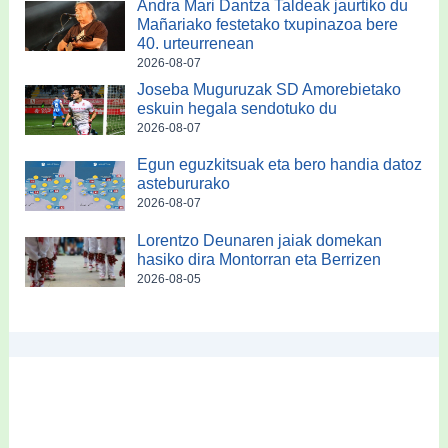
Andra Mari Dantza Taldeak jaurtiko du
Mañariako festetako txupinazoa bere
40. urteurrenean
2026-08-07
Joseba Muguruzak SD Amorebietako
eskuin hegala sendotuko du
2026-08-07
Egun eguzkitsuak eta bero handia datoz
astebururako
2026-08-07
Lorentzo Deunaren jaiak domekan
hasiko dira Montorran eta Berrizen
2026-08-05