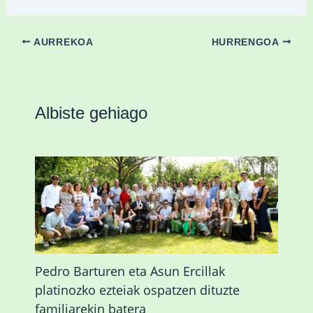
AURREKOA
HURRENGOA
Albiste gehiago
Pedro Barturen eta Asun Ercillak
platinozko ezteiak ospatzen dituzte
familiarekin batera