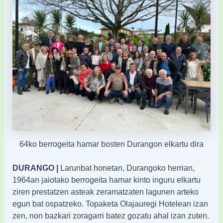
64ko berrogeita hamar bosten Durangon elkartu dira
DURANGO |
Larunbat honetan, Durangoko herrian,
1964an jaiotako berrogeita hamar kinto inguru elkartu
ziren prestatzen asteak zeramatzaten lagunen arteko
egun bat ospatzeko. Topaketa Olajauregi Hotelean izan
zen, non bazkari zoragarri batez gozatu ahal izan zuten.