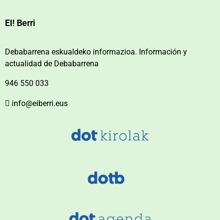
EI! Berri
Debabarrena eskualdeko informazioa. Información y
actualidad de Debabarrena
946 550 033
info@eiberri.eus