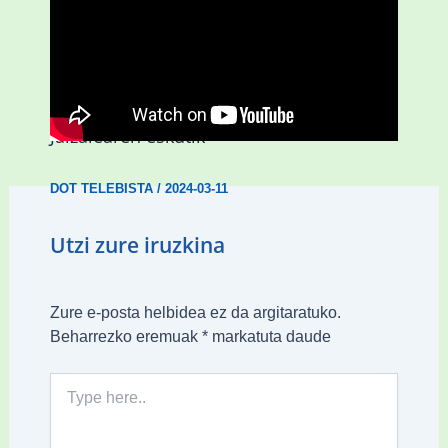
D3.0| Hiruzulo Folk jaialdia
Jaizalearen eskutik
DOT TELEBISTA
/
2024-03-11
Utzi zure iruzkina
Zure e-posta helbidea ez da argitaratuko.
Beharrezko eremuak
*
markatuta daude
Type
here..