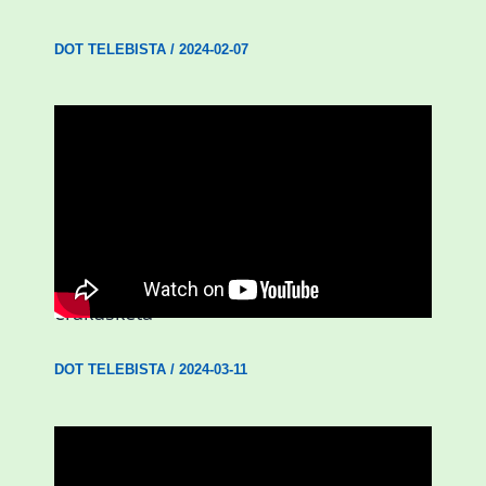
DOT TELEBISTA
/
2024-02-07
D3.0| ‘Emakumeak Aberria eginez’
erakusketa
DOT TELEBISTA
/
2024-03-11