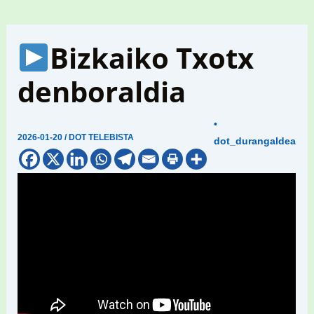
Bizkaiko Txotx
denboraldia
•
2026-01-20
/
DOT TELEBISTA
dot_durangaldea