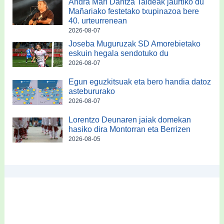
Andra Mari Dantza Taldeak jaurtiko du
Mañariako festetako txupinazoa bere
40. urteurrenean
2026-08-07
Joseba Muguruzak SD Amorebietako
eskuin hegala sendotuko du
2026-08-07
Egun eguzkitsuak eta bero handia datoz
astebururako
2026-08-07
Lorentzo Deunaren jaiak domekan
hasiko dira Montorran eta Berrizen
2026-08-05