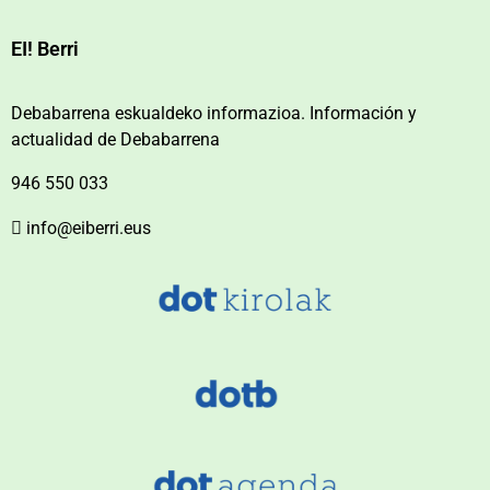
EI! Berri
Debabarrena eskualdeko informazioa. Información y
actualidad de Debabarrena
946 550 033
info@eiberri.eus