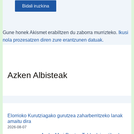
Gune honek Akismet erabiltzen du zaborra murrizteko.
Ikusi
nola prozesatzen diren zure erantzunen datuak.
Azken Albisteak
Elorrioko Kurutziagako gurutzea zaharberritzeko lanak
amaitu dira
2026-08-07