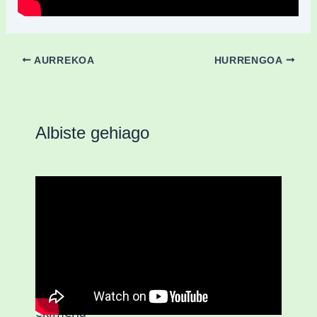
AURREKOA
HURRENGOA
Albiste gehiago
D3.0| Gazteei zuzendutako ZUOK
ekimena