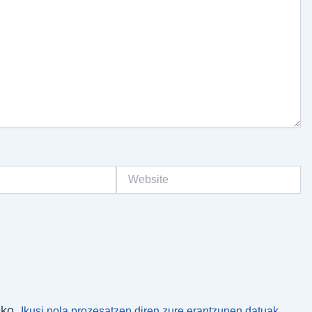
Website
eko.
Ikusi nola prozesatzen diren zure erantzunen datuak.