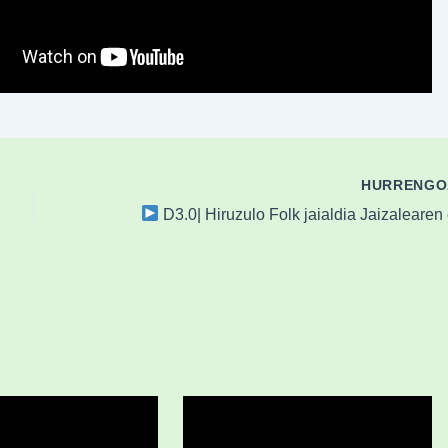
HURRENG
D3.0| Hiruzulo Folk jaialdia Jaizalearen eskut