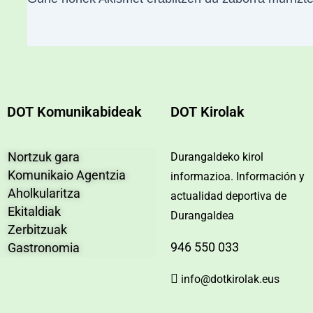
DOT Komunikabideak
DOT Kirolak
Nortzuk gara
Durangaldeko kirol
Komunikaio Agentzia
informazioa. Información y
Aholkularitza
actualidad deportiva de
Ekitaldiak
Durangaldea
Zerbitzuak
946 550 033
Gastronomia
info@dotkirolak.eus