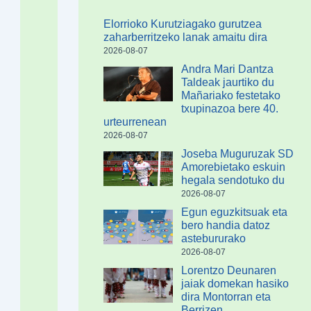
Elorrioko Kurutziagako gurutzea
zaharberritzeko lanak amaitu dira
2026-08-07
Andra Mari Dantza
Taldeak jaurtiko du
Mañariako festetako
txupinazoa bere 40.
urteurrenean
2026-08-07
Joseba Muguruzak SD
Amorebietako eskuin
hegala sendotuko du
2026-08-07
Egun eguzkitsuak eta
bero handia datoz
astebururako
2026-08-07
Lorentzo Deunaren
jaiak domekan hasiko
dira Montorran eta
Berrizen