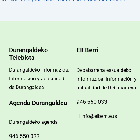
Durangaldeko
EI! Berri
Telebista
Durangaldeko informazioa.
Debabarrena eskualdeko
Información y actualidad
informazioa. Información y
de Durangaldea
actualidad de Debabarrena
946 550 033
Agenda Durangaldea
info@eiberri.eus
Durangaldeko agenda
946 550 033