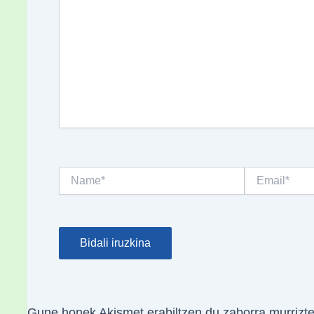
Name*
Email*
Gune honek Akismet erabiltzen du zaborra murrizt