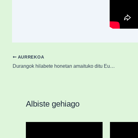
AURREKOA
Durangok hilabete honetan amaituko ditu Euskadi iturria berritzeko lanak
Albiste gehiago