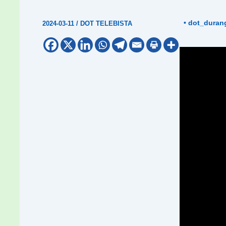
• dot_duran
2024-03-11
/
DOT TELEBISTA