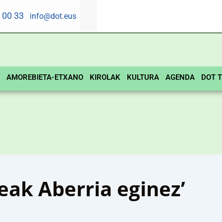
5 00 33
info@dot.eus
AMOREBIETA-ETXANO
KIROLAK
KULTURA
AGENDA
DOT T
ak Aberria eginez’