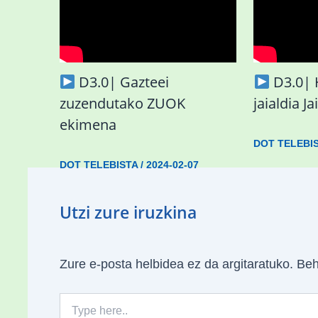
D3.0| Gazteei
D3.0| 
zuzendutako ZUOK
jaialdia J
ekimena
DOT TELEBI
DOT TELEBISTA
/
2024-02-07
Utzi zure iruzkina
Zure e-posta helbidea ez da argitaratuko.
Beh
Type
here..