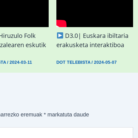
Hiruzulo Folk
D3.0| Euskara ibiltaria
aizalearen eskutik
erakusketa interaktiboa
STA
/
2024-03-11
DOT TELEBISTA
/
2024-05-07
arrezko eremuak
*
markatuta daude