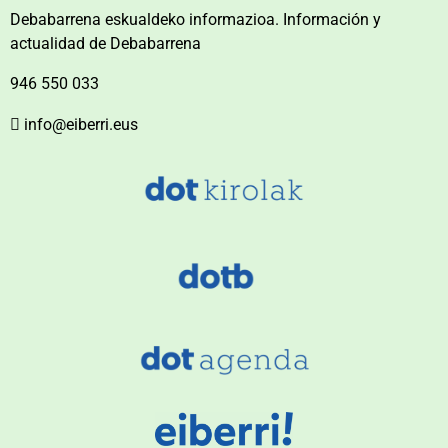
Debabarrena eskualdeko informazioa. Información y
actualidad de Debabarrena
946 550 033
info@eiberri.eus