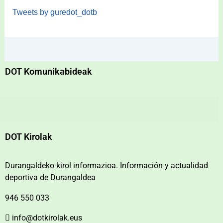
Tweets by guredot_dotb
DOT Komunikabideak
DOT Kirolak
Durangaldeko kirol informazioa. Información y actualidad
deportiva de Durangaldea
946 550 033
info@dotkirolak.eus