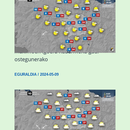
Giro eguzkitsua eta tenperatura
maximoen igoera nabarmena gaur
ostegunerako
EGURALDIA
/
2024-05-09