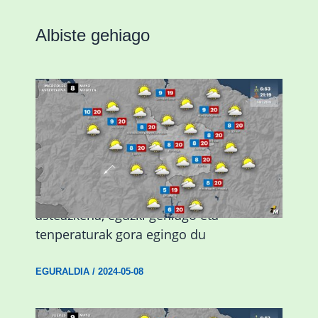
Albiste gehiago
Eguraldiak hobera egingo du gaur,
asteazkena, eguzki gehiago eta
tenperaturak gora egingo du
EGURALDIA
/
2024-05-08