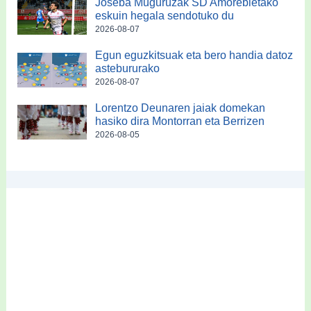
Joseba Muguruzak SD Amorebietako
eskuin hegala sendotuko du
2026-08-07
Egun eguzkitsuak eta bero handia datoz
astebururako
2026-08-07
Lorentzo Deunaren jaiak domekan
hasiko dira Montorran eta Berrizen
2026-08-05