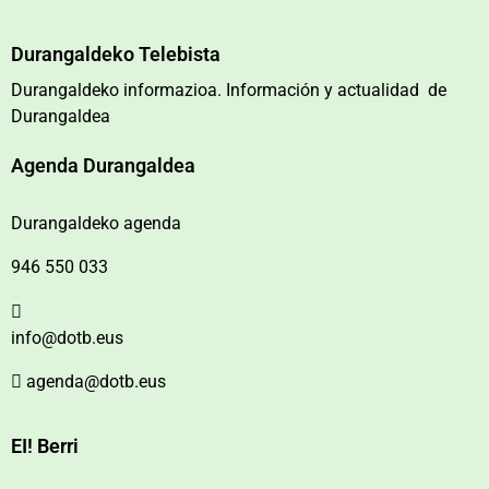
Durangaldeko Telebista
Durangaldeko informazioa. Información y actualidad de
Durangaldea
Agenda Durangaldea
Durangaldeko agenda
946 550 033
info@dotb.eus
agenda@dotb.eus
EI! Berri