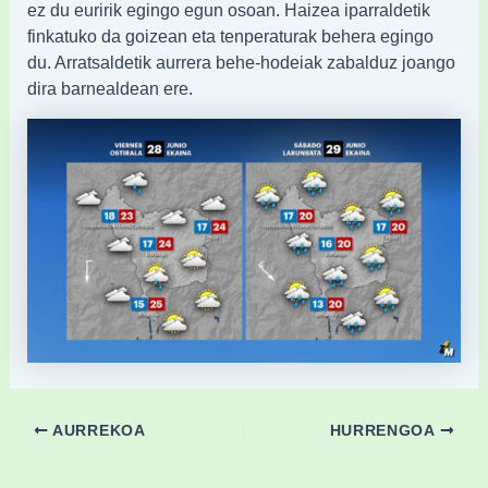
ez du euririk egingo egun osoan. Haizea iparraldetik
finkatuko da goizean eta tenperaturak behera egingo
du. Arratsaldetik aurrera behe-hodeiak zabalduz joango
dira barnealdean ere.
AURREKOA
HURRENGOA