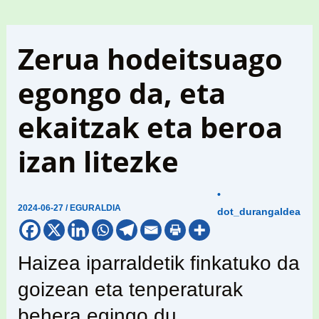
Zerua hodeitsuago
egongo da, eta
ekaitzak eta beroa
izan litezke
•
2024-06-27
/
EGURALDIA
dot_durangaldea
Haizea iparraldetik finkatuko da
goizean eta tenperaturak
behera egingo du