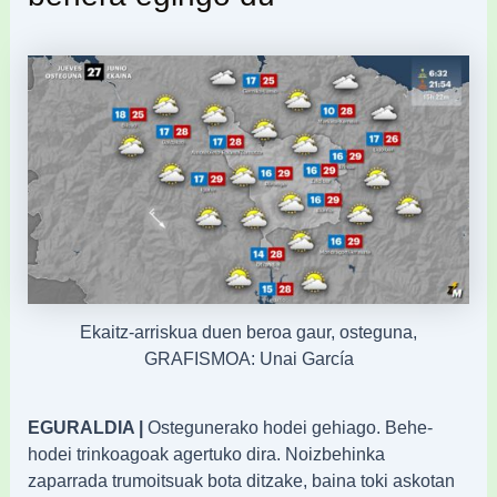
Ekaitz-arriskua duen beroa gaur, osteguna,
GRAFISMOA: Unai García
EGURALDIA |
Ostegunerako hodei gehiago. Behe-
hodei trinkoagoak agertuko dira. Noizbehinka
zaparrada trumoitsuak bota ditzake, baina toki askotan