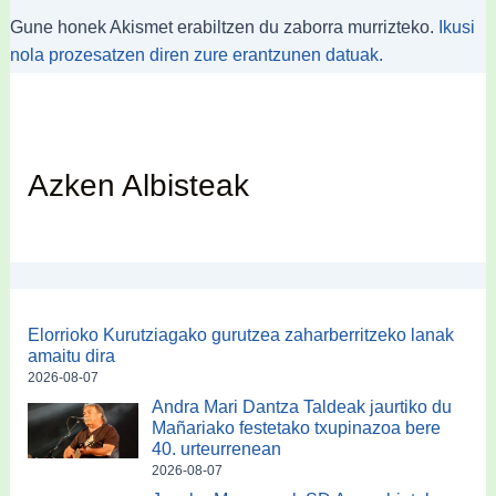
Gune honek Akismet erabiltzen du zaborra murrizteko.
Ikusi
nola prozesatzen diren zure erantzunen datuak.
Azken Albisteak
Elorrioko Kurutziagako gurutzea zaharberritzeko lanak
amaitu dira
2026-08-07
Andra Mari Dantza Taldeak jaurtiko du
Mañariako festetako txupinazoa bere
40. urteurrenean
2026-08-07