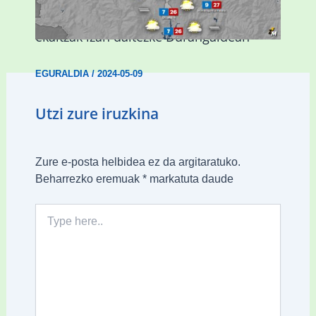
Asteburuan 25 gradu baino gehiago eta
ekaitzak izan daitezke Durangaldean
EGURALDIA
/
2024-05-09
Utzi zure iruzkina
Zure e-posta helbidea ez da argitaratuko.
Beharrezko eremuak
*
markatuta daude
Type
here..