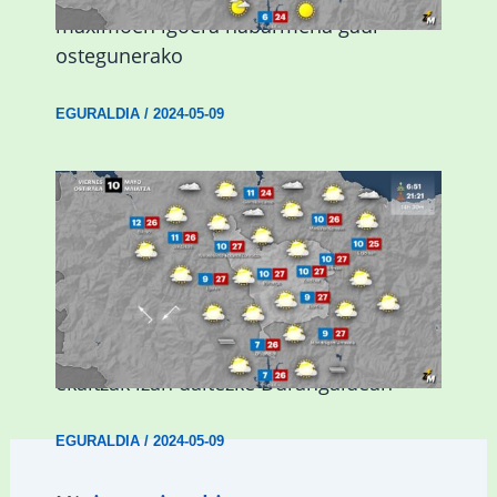
maximoen igoera nabarmena gaur
ostegunerako
EGURALDIA
/
2024-05-09
Asteburuan 25 gradu baino gehiago eta
ekaitzak izan daitezke Durangaldean
EGURALDIA
/
2024-05-09