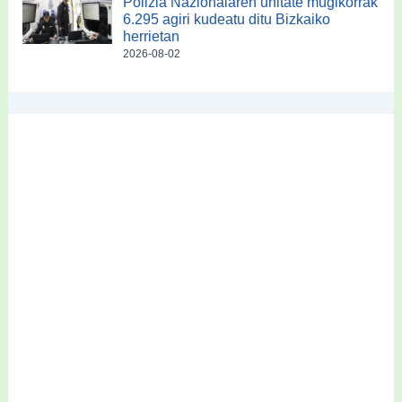
Polizia Nazionalaren unitate mugikorrak
6.295 agiri kudeatu ditu Bizkaiko
herrietan
2026-08-02