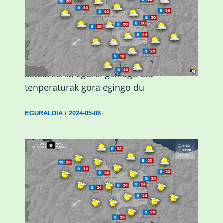
Eguraldiak hobera egingo du gaur,
asteazkena, eguzki gehiago eta
tenperaturak gora egingo du
EGURALDIA
/
2024-05-08
Giro eguzkitsua eta tenperatura