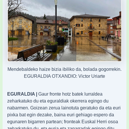
Mendebaldeko haize bizia ibiliko da, bolada gogorrekin.
EGURALDIA OTXANDIO: Victor Uriarte
EGURALDIA |
Gaur fronte hotz batek lurraldea
zeharkatuko du eta eguraldiak okerrera egingo du
nabarmen. Goizean zerua lainotuta geratuko da eta euri
pixka bat egin dezake, baina euri gehiago espero da
egunaren bigarren partean; fronteak Euskal Herri osoa
zeharkatuko du, eta euria eta zaparradak egingo ditu,