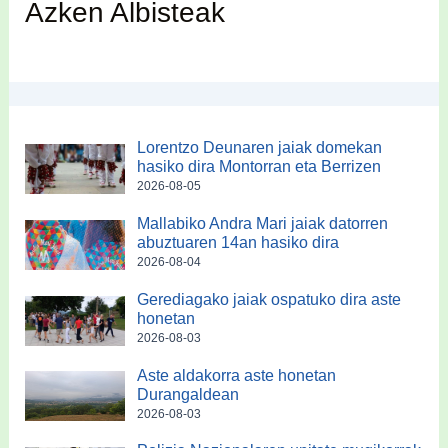
Azken Albisteak
Lorentzo Deunaren jaiak domekan
hasiko dira Montorran eta Berrizen
2026-08-05
Mallabiko Andra Mari jaiak datorren
abuztuaren 14an hasiko dira
2026-08-04
Gerediagako jaiak ospatuko dira aste
honetan
2026-08-03
Aste aldakorra aste honetan
Durangaldean
2026-08-03