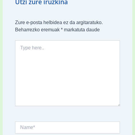
Utzi zure iruzkina
Zure e-posta helbidea ez da argitaratuko.
Beharrezko eremuak
*
markatuta daude
Type
here..
Name*