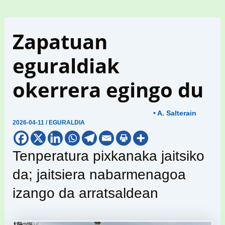
Zapatuan
eguraldiak
okerrera egingo du
• A. Salterain
2026-04-11
/
EGURALDIA
Tenperatura pixkanaka jaitsiko
da; jaitsiera nabarmenagoa
izango da arratsaldean