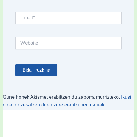
Email*
Website
Gune honek Akismet erabiltzen du zaborra murrizteko.
Ikusi
nola prozesatzen diren zure erantzunen datuak.