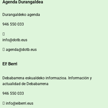
Agenda Durangaldea
Durangaldeko agenda
946 550 033
info@dotb.eus
agenda@dotb.eus
EI! Berri
Debabarrena eskualdeko informazioa. Información y
actualidad de Debabarrena
946 550 033
info@eiberri.eus