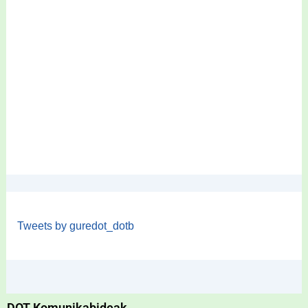
Tweets by guredot_dotb
DOT Komunikabideak