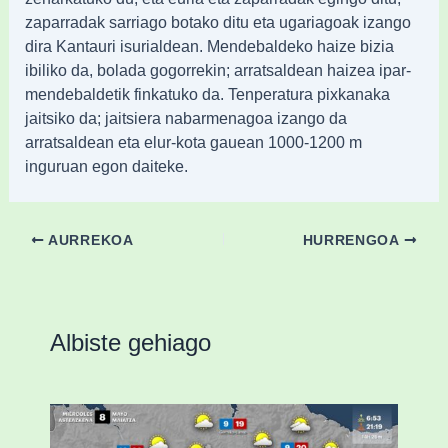
zaparradak sarriago botako ditu eta ugariagoak izango
dira Kantauri isurialdean. Mendebaldeko haize bizia
ibiliko da, bolada gogorrekin; arratsaldean haizea ipar-
mendebaldetik finkatuko da. Tenperatura pixkanaka
jaitsiko da; jaitsiera nabarmenagoa izango da
arratsaldean eta elur-kota gauean 1000-1200 m
inguruan egon daiteke.
AURREKOA
HURRENGOA
Albiste gehiago