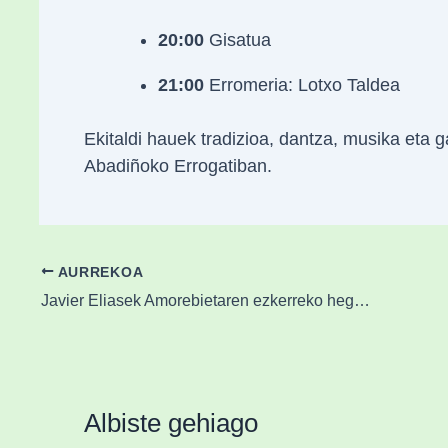
20:00
Gisatua
21:00
Erromeria: Lotxo Taldea
Ekitaldi hauek tradizioa, dantza, musika eta 
Abadiñoko Errogatiban.
AURREKOA
Javier Eliasek Amorebietaren ezkerreko hegala indartuko du
Albiste gehiago