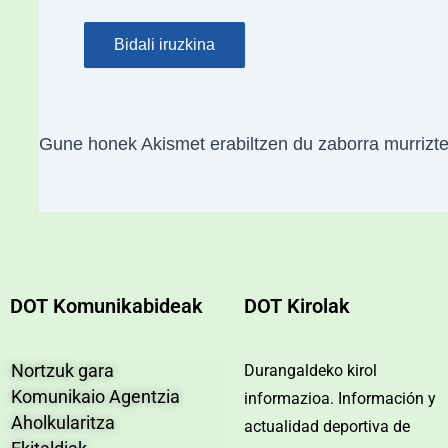
Gune honek Akismet erabiltzen du zaborra murrizt
DOT Komunikabideak
DOT Kirolak
Nortzuk gara
Durangaldeko kirol
Komunikaio Agentzia
informazioa. Información y
Aholkularitza
actualidad deportiva de