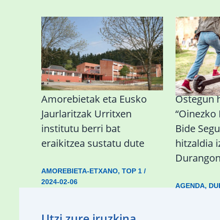
Amorebietak eta Eusko
Ostegun 
Jaurlaritzak Urritxen
“Oinezko
institutu berri bat
Bide Segu
eraikitzea sustatu dute
hitzaldia 
Durango
AMOREBIETA-ETXANO
,
TOP 1
/
2024-02-06
AGENDA
,
DU
Utzi zure iruzkina