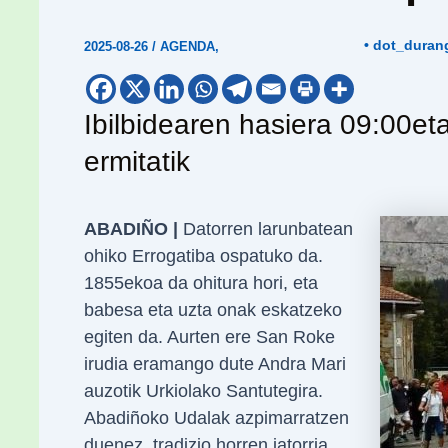
• dot_duran
2025-08-26
/
AGENDA
,
Ibilbidearen hasiera 09:00et
ermitatik
ABADIÑO |
Datorren larunbatean
ohiko Errogatiba ospatuko da.
1855ekoa da ohitura hori, eta
babesa eta uzta onak eskatzeko
egiten da. Aurten ere San Roke
irudia eramango dute Andra Mari
auzotik Urkiolako Santutegira.
Abadiñoko Udalak azpimarratzen
duenez, tradizio horren jatorria