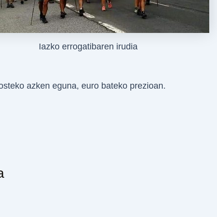
Iazko errogatibaren irudia
rosteko azken eguna, euro bateko prezioan.
a