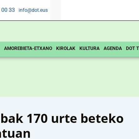
5 00 33
info@dot.eus
AMOREBIETA-ETXANO
KIROLAK
KULTURA
AGENDA
DOT T
ibak 170 urte beteko
atuan