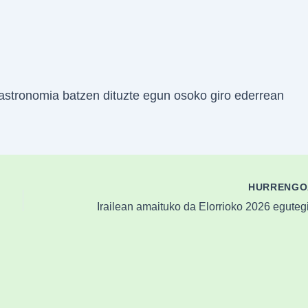
gastronomia batzen dituzte egun osoko giro ederrean
HURRENG