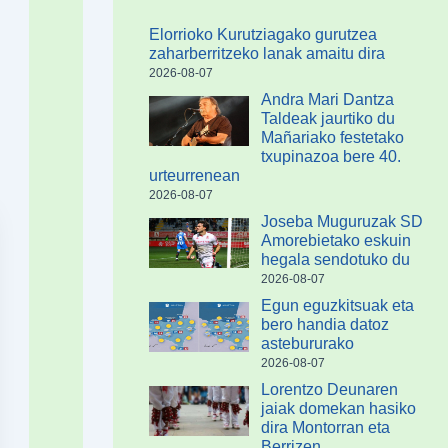
Elorrioko Kurutziagako gurutzea
zaharberritzeko lanak amaitu dira
2026-08-07
Andra Mari Dantza
Taldeak jaurtiko du
Mañariako festetako
txupinazoa bere 40.
urteurrenean
2026-08-07
Joseba Muguruzak SD
Amorebietako eskuin
hegala sendotuko du
2026-08-07
Egun eguzkitsuak eta
bero handia datoz
astebururako
2026-08-07
Lorentzo Deunaren
jaiak domekan hasiko
dira Montorran eta
Berrizen