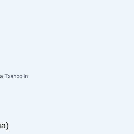
a Txanbolin
ua)