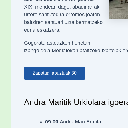
XIX. mendean dago, abadiñarrak
urtero santutegira erromes joaten
baitziren santuari uzta bermatzeko
euria eskatzera.
Gogoratu asteazken honetan
izango dela Mediatekan afaltzeko txartelak e
Zapatua, abuztuak 30
Andra Maritik Urkiolara igoer
09:00
Andra Mari Ermita