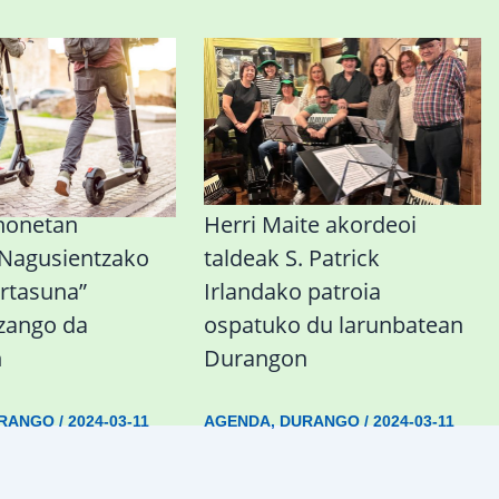
honetan
Herri Maite akordeoi
 Nagusientzako
taldeak S. Patrick
rtasuna”
Irlandako patroia
izango da
ospatuko du larunbatean
n
Durangon
RANGO
/
2024-03-11
AGENDA
,
DURANGO
/
2024-03-11