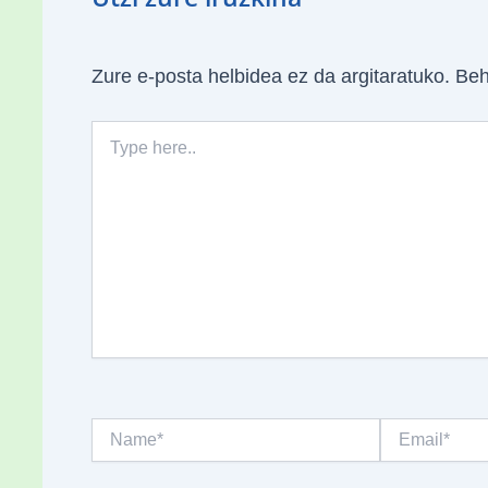
Zure e-posta helbidea ez da argitaratuko.
Beh
Type
here..
Name*
Email*