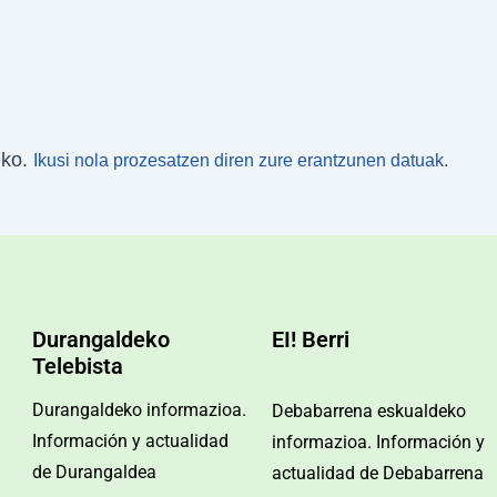
eko.
Ikusi nola prozesatzen diren zure erantzunen datuak.
Durangaldeko
EI! Berri
Telebista
Durangaldeko informazioa.
Debabarrena eskualdeko
Información y actualidad
informazioa. Información y
de Durangaldea
actualidad de Debabarrena