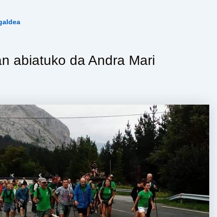
galdea
an abiatuko da Andra Mari