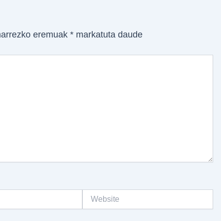
arrezko eremuak
*
markatuta daude
Website