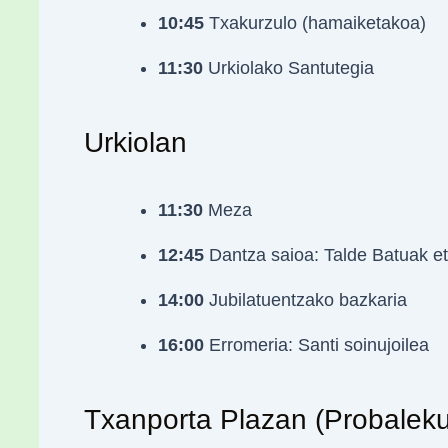
10:45
Txakurzulo (hamaiketakoa)
11:30
Urkiolako Santutegia
Urkiolan
11:30
Meza
12:45
Dantza saioa: Talde Batuak et
14:00
Jubilatuentzako bazkaria
16:00
Erromeria: Santi soinujoilea
Txanporta Plazan (Probalek