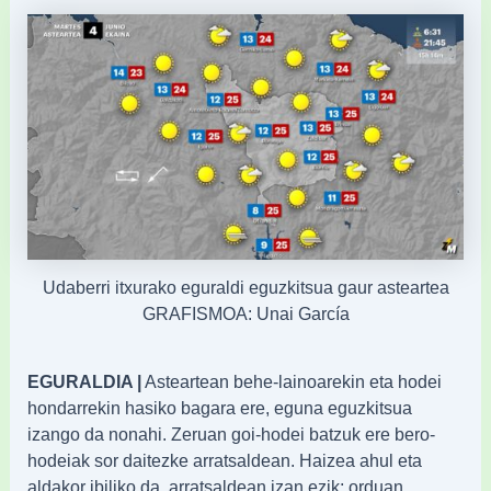
Udaberri itxurako eguraldi eguzkitsua gaur asteartea
GRAFISMOA: Unai García
EGURALDIA |
Asteartean behe-lainoarekin eta hodei
hondarrekin hasiko bagara ere, eguna eguzkitsua
izango da nonahi. Zeruan goi-hodei batzuk ere bero-
hodeiak sor daitezke arratsaldean. Haizea ahul eta
aldakor ibiliko da, arratsaldean izan ezik; orduan