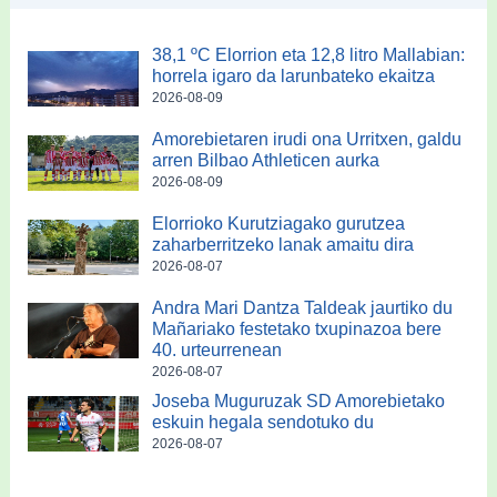
38,1 ºC Elorrion eta 12,8 litro Mallabian:
horrela igaro da larunbateko ekaitza
2026-08-09
Amorebietaren irudi ona Urritxen, galdu
arren Bilbao Athleticen aurka
2026-08-09
Elorrioko Kurutziagako gurutzea
zaharberritzeko lanak amaitu dira
2026-08-07
Andra Mari Dantza Taldeak jaurtiko du
Mañariako festetako txupinazoa bere
40. urteurrenean
2026-08-07
Joseba Muguruzak SD Amorebietako
eskuin hegala sendotuko du
2026-08-07