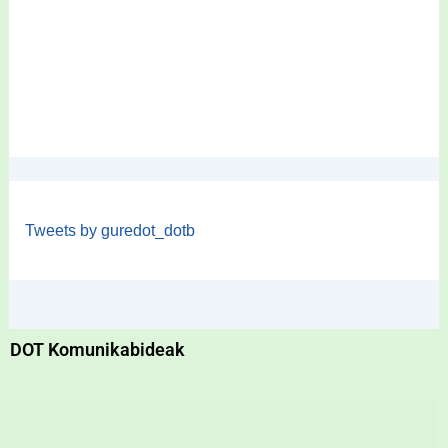
Tweets by guredot_dotb
DOT Komunikabideak