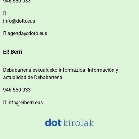
946 550 033
info@dotb.eus
agenda@dotb.eus
EI! Berri
Debabarrena eskualdeko informazioa. Información y
actualidad de Debabarrena
946 550 033
info@eiberri.eus