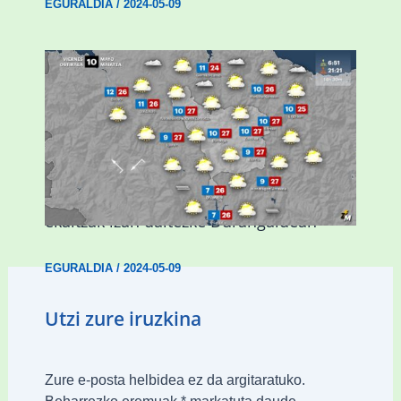
EGURALDIA
/
2024-05-09
Asteburuan 25 gradu baino gehiago eta
ekaitzak izan daitezke Durangaldean
EGURALDIA
/
2024-05-09
Utzi zure iruzkina
Zure e-posta helbidea ez da argitaratuko.
Beharrezko eremuak
*
markatuta daude