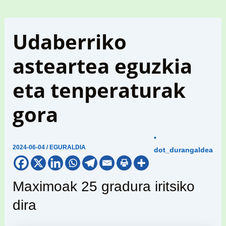
Udaberriko
asteartea eguzkia
eta tenperaturak
gora
•
2024-06-04
/
EGURALDIA
dot_durangaldea
Maximoak 25 gradura iritsiko
dira