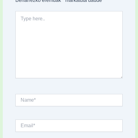
Type
here..
Name*
Email*