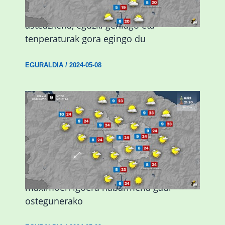
Eguraldiak hobera egingo du gaur,
asteazkena, eguzki gehiago eta
tenperaturak gora egingo du
EGURALDIA
/
2024-05-08
Giro eguzkitsua eta tenperatura
maximoen igoera nabarmena gaur
ostegunerako