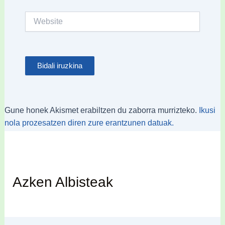
Website
Gune honek Akismet erabiltzen du zaborra murrizteko.
Ikusi
nola prozesatzen diren zure erantzunen datuak.
Azken Albisteak