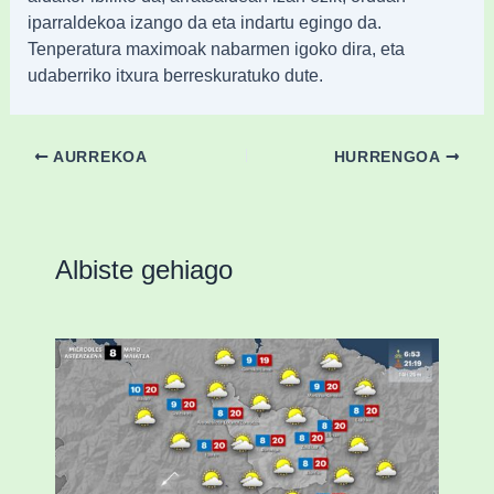
iparraldekoa izango da eta indartu egingo da.
Tenperatura maximoak nabarmen igoko dira, eta
udaberriko itxura berreskuratuko dute.
AURREKOA
HURRENGOA
Albiste gehiago