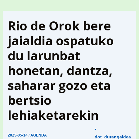
Rio de Orok bere
jaialdia ospatuko
du larunbat
honetan, dantza,
saharar gozo eta
bertsio
lehiaketarekin
•
2025-05-14
/
AGENDA
dot_durangaldea