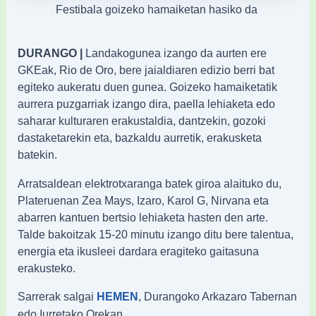
Festibala goizeko hamaiketan hasiko da
DURANGO |
Landakogunea izango da aurten ere
GKEak, Rio de Oro, bere jaialdiaren edizio berri bat
egiteko aukeratu duen gunea. Goizeko hamaiketatik
aurrera puzgarriak izango dira, paella lehiaketa edo
saharar kulturaren erakustaldia, dantzekin, gozoki
dastaketarekin eta, bazkaldu aurretik, erakusketa
batekin.
Arratsaldean elektrotxaranga batek giroa alaituko du,
Plateruenan Zea Mays, Izaro, Karol G, Nirvana eta
abarren kantuen bertsio lehiaketa hasten den arte.
Talde bakoitzak 15-20 minutu izango ditu bere talentua,
energia eta ikusleei dardara eragiteko gaitasuna
erakusteko.
Sarrerak salgai
, Durangoko Arkazaro Tabernan
HEMEN
edo Iurretako Orekan