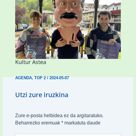
Porrotx eta Mari Motots pailazoen
ikuskizunarekin hasiko da Mañariako
Kultur Astea
AGENDA
,
TOP 2
/
2024-05-07
Utzi zure iruzkina
Zure e-posta helbidea ez da argitaratuko.
Beharrezko eremuak
*
markatuta daude