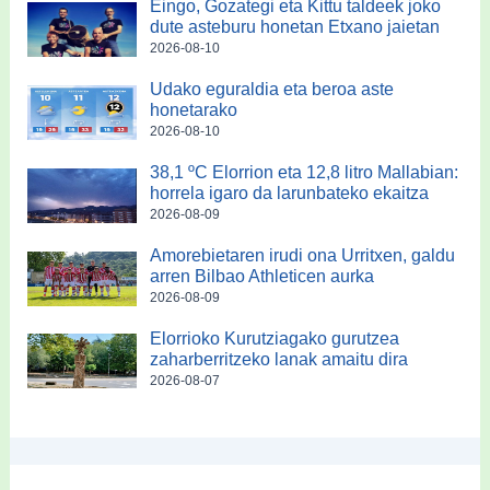
Eingo, Gozategi eta Kittu taldeek joko
dute asteburu honetan Etxano jaietan
2026-08-10
Udako eguraldia eta beroa aste
honetarako
2026-08-10
38,1 ºC Elorrion eta 12,8 litro Mallabian:
horrela igaro da larunbateko ekaitza
2026-08-09
Amorebietaren irudi ona Urritxen, galdu
arren Bilbao Athleticen aurka
2026-08-09
Elorrioko Kurutziagako gurutzea
zaharberritzeko lanak amaitu dira
2026-08-07