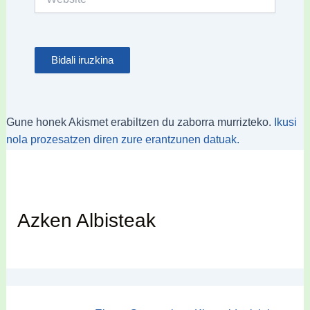
Gune honek Akismet erabiltzen du zaborra murrizteko.
Ikusi
nola prozesatzen diren zure erantzunen datuak.
Azken Albisteak