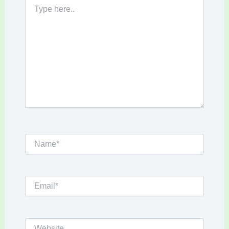
Type
here..
Name*
Email*
Website