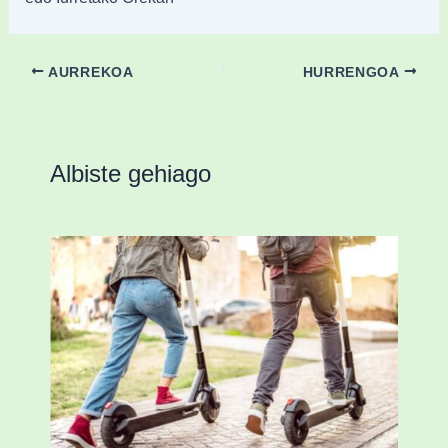
AURREKOA
HURRENGOA
Albiste gehiago
Ostegun honetan “Oinezko
Nagusientzako Bide Segurtasuna”