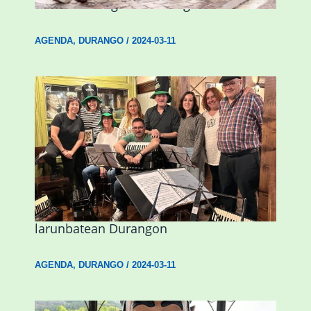
hitzaldia izango da Durangon
AGENDA
,
DURANGO
/
2024-03-11
Herri Maite akordeoi taldeak S. Patrick
Irlandako patroia ospatuko du
larunbatean Durangon
AGENDA
,
DURANGO
/
2024-03-11