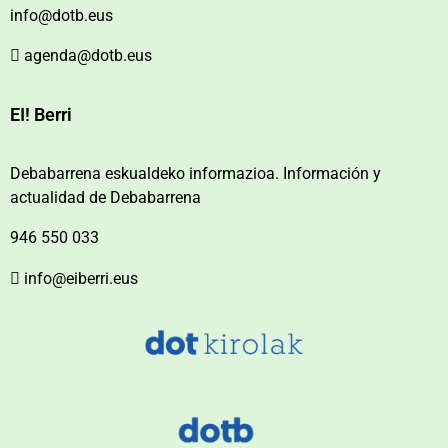
info@dotb.eus
agenda@dotb.eus
EI! Berri
Debabarrena eskualdeko informazioa. Información y
actualidad de Debabarrena
946 550 033
info@eiberri.eus