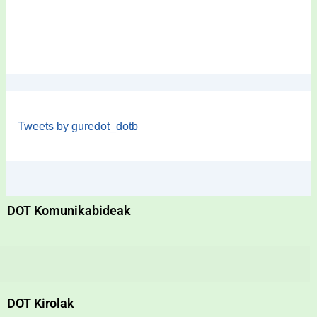
Tweets by guredot_dotb
DOT Komunikabideak
DOT Kirolak