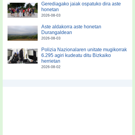
Gerediagako jaiak ospatuko dira aste
honetan
2026-08-03
Aste aldakorra aste honetan
Durangaldean
2026-08-03
Polizia Nazionalaren unitate mugikorrak
6.295 agiri kudeatu ditu Bizkaiko
herrietan
2026-08-02