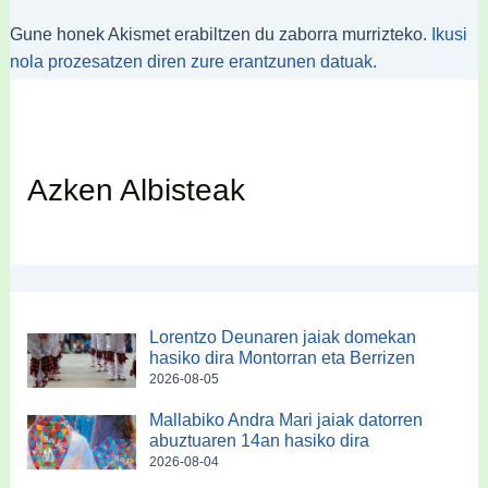
Gune honek Akismet erabiltzen du zaborra murrizteko.
Ikusi
nola prozesatzen diren zure erantzunen datuak.
Azken Albisteak
Lorentzo Deunaren jaiak domekan
hasiko dira Montorran eta Berrizen
2026-08-05
Mallabiko Andra Mari jaiak datorren
abuztuaren 14an hasiko dira
2026-08-04