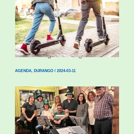
Ostegun honetan “Oinezko
Nagusientzako Bide Segurtasuna”
hitzaldia izango da Durangon
AGENDA
,
DURANGO
/
2024-03-11