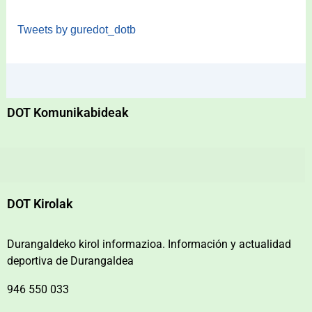
Tweets by guredot_dotb
DOT Komunikabideak
DOT Kirolak
Durangaldeko kirol informazioa. Información y actualidad
deportiva de Durangaldea
946 550 033