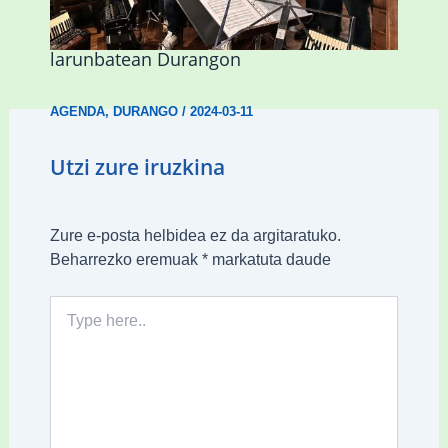
Herri Maite akordeoi taldeak S. Patrick
Irlandako patroia ospatuko du
larunbatean Durangon
AGENDA
,
DURANGO
/
2024-03-11
Utzi zure iruzkina
Zure e-posta helbidea ez da argitaratuko.
Beharrezko eremuak
*
markatuta daude
Type
here..