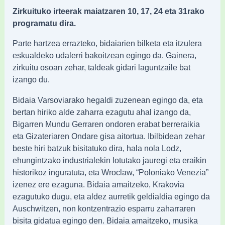
Zirkuituko irteerak maiatzaren 10, 17, 24 eta 31rako
programatu dira.
Parte hartzea errazteko, bidaiarien bilketa eta itzulera
eskualdeko udalerri bakoitzean egingo da. Gainera,
zirkuitu osoan zehar, taldeak gidari laguntzaile bat
izango du.
Bidaia Varsoviarako hegaldi zuzenean egingo da, eta
bertan hiriko alde zaharra ezagutu ahal izango da,
Bigarren Mundu Gerraren ondoren erabat berreraikia
eta Gizateriaren Ondare gisa aitortua. Ibilbidean zehar
beste hiri batzuk bisitatuko dira, hala nola Lodz,
ehungintzako industrialekin lotutako jauregi eta eraikin
historikoz inguratuta, eta Wroclaw, “Poloniako Venezia”
izenez ere ezaguna. Bidaia amaitzeko, Krakovia
ezagutuko dugu, eta aldez aurretik geldialdia egingo da
Auschwitzen, non kontzentrazio esparru zaharraren
bisita gidatua egingo den. Bidaia amaitzeko, musika