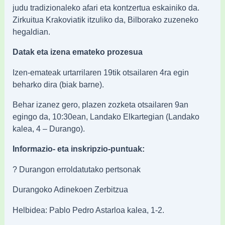
judu tradizionaleko afari eta kontzertua eskainiko da.
Zirkuitua Krakoviatik itzuliko da, Bilborako zuzeneko
hegaldian.
Datak eta izena emateko prozesua
Izen-emateak urtarrilaren 19tik otsailaren 4ra egin
beharko dira (biak barne).
Behar izanez gero, plazen zozketa otsailaren 9an
egingo da, 10:30ean, Landako Elkartegian (Landako
kalea, 4 – Durango).
Informazio- eta inskripzio-puntuak:
? Durangon erroldatutako pertsonak
Durangoko Adinekoen Zerbitzua
Helbidea: Pablo Pedro Astarloa kalea, 1-2.