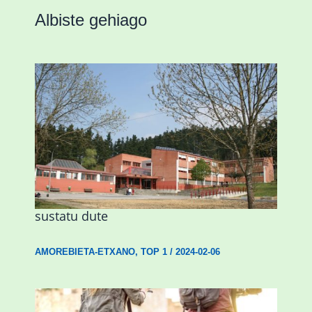
Albiste gehiago
Amorebietak eta Eusko Jaurlaritzak
Urritxen institutu berri bat eraikitzea
sustatu dute
AMOREBIETA-ETXANO
,
TOP 1
/
2024-02-06