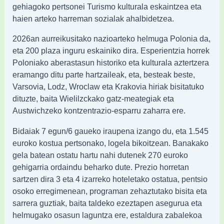
gehiagoko pertsonei Turismo kulturala eskaintzea eta
haien arteko harreman sozialak ahalbidetzea.
2026an aurreikusitako nazioarteko helmuga Polonia da,
eta 200 plaza inguru eskainiko dira. Esperientzia horrek
Poloniako aberastasun historiko eta kulturala aztertzera
eramango ditu parte hartzaileak, eta, besteak beste,
Varsovia, Lodz, Wroclaw eta Krakovia hiriak bisitatuko
dituzte, baita Wielilzckako gatz-meategiak eta
Austwichzeko kontzentrazio-esparru zaharra ere.
Bidaiak 7 egun/6 gaueko iraupena izango du, eta 1.545
euroko kostua pertsonako, logela bikoitzean. Banakako
gela batean ostatu hartu nahi dutenek 270 euroko
gehigarria ordaindu beharko dute. Prezio horretan
sartzen dira 3 eta 4 izarreko hoteletako ostatua, pentsio
osoko erregimenean, programan zehaztutako bisita eta
sarrera guztiak, baita taldeko ezeztapen asegurua eta
helmugako osasun laguntza ere, estaldura zabalekoa