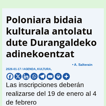
Poloniara bidaia
kulturala antolatu
dute Durangaldeko
adinekoentzat
• A. Salterain
2026-01-17
/
AGENDA
,
KULTURA
,
Las inscripciones deberán
realizarse del 19 de enero al 4
de febrero