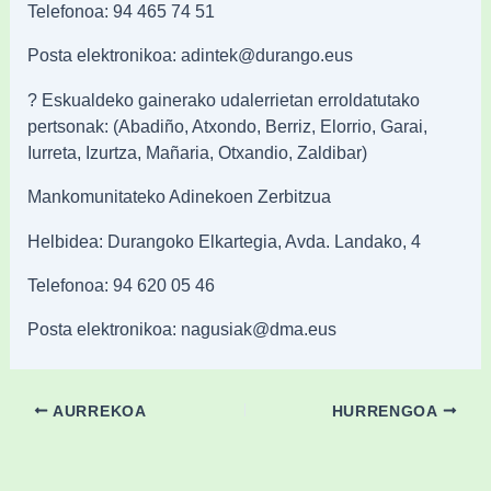
Telefonoa: 94 465 74 51
Posta elektronikoa: adintek@durango.eus
? Eskualdeko gainerako udalerrietan erroldatutako
pertsonak: (Abadiño, Atxondo, Berriz, Elorrio, Garai,
Iurreta, Izurtza, Mañaria, Otxandio, Zaldibar)
Mankomunitateko Adinekoen Zerbitzua
Helbidea: Durangoko Elkartegia, Avda. Landako, 4
Telefonoa: 94 620 05 46
Posta elektronikoa: nagusiak@dma.eus
AURREKOA
HURRENGOA