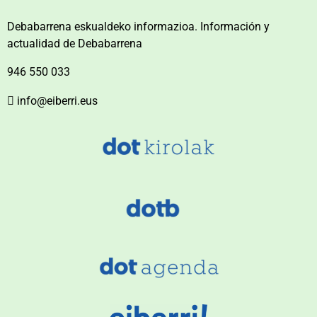
Debabarrena eskualdeko informazioa. Información y
actualidad de Debabarrena
946 550 033
info@eiberri.eus