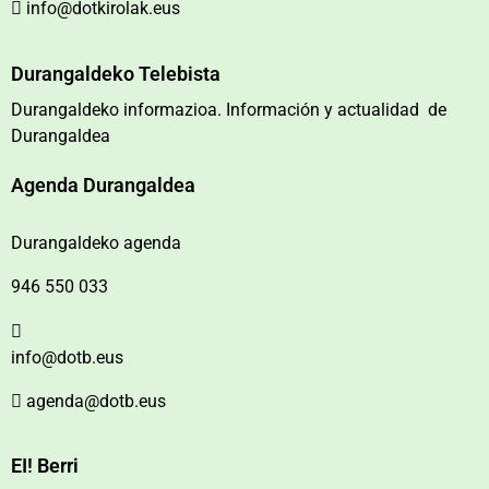
info@dotkirolak.eus
Durangaldeko Telebista
Durangaldeko informazioa. Información y actualidad de
Durangaldea
Agenda Durangaldea
Durangaldeko agenda
946 550 033
info@dotb.eus
agenda@dotb.eus
EI! Berri