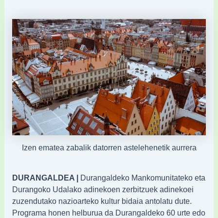
Izen ematea zabalik datorren astelehenetik aurrera
DURANGALDEA |
Durangaldeko Mankomunitateko eta
Durangoko Udalako adinekoen zerbitzuek adinekoei
zuzendutako nazioarteko kultur bidaia antolatu dute.
Programa honen helburua da Durangaldeko 60 urte edo